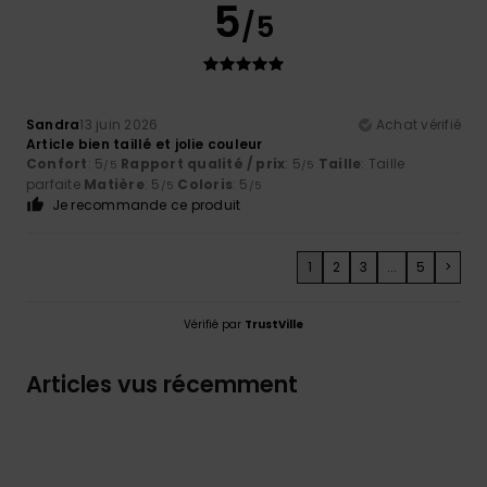
5
/5
Sandra
13 juin 2026
Achat vérifié
Article bien taillé et jolie couleur
Confort
: 5
Rapport qualité / prix
: 5
Taille
: Taille
/5
/5
parfaite
Matière
: 5
Coloris
: 5
/5
/5
Je recommande ce produit
1
2
3
...
5
>
Vérifié par
TrustVille
Articles vus récemment