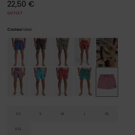
22,50 €
Trouvez
des
OUTLET
réponses
aux
Lilac
questions
Couleur
les plus
fréquentes
et notre
formulaire
de
contact.
Consulter
la FAQ
XS
S
M
L
XL
XXL