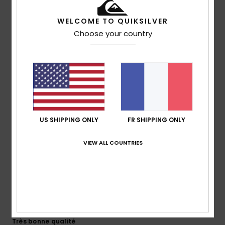
WELCOME TO QUIKSILVER
Choose your country
5
/5
Dimitri
10 juillet 2026
Achat vérifié
Stylé et confortable.
Confort
: 5
Rapport qualité / prix
: 5
Taille
: Taille
/5
/5
US SHIPPING ONLY
FR SHIPPING ONLY
parfaite
Matière
: 5
Coloris
: 5
/5
/5
Je recommande ce produit
VIEW ALL COUNTRIES
5
/5
Vincent
9 juillet 2026
Achat vérifié
Très bonne qualité