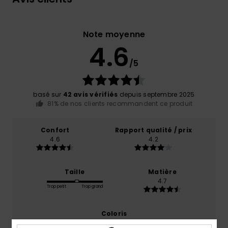
Note moyenne
4.6
/5
basé sur
42 avis vérifiés
depuis septembre 2025
81% de nos clients recommandent ce produit
Confort
Rapport qualité / prix
4.6
4.2
Taille
Matière
4.7
Trop petit
Trop grand
Coloris
4.6