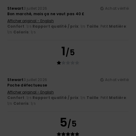
Stewart
3 juillet 2026
Achat vérifié
Bon marché, mais ça ne vaut pas 40 £
Afficher original - English
Confort
: 1
Rapport qualité / prix
: 1
Taille
: Petit
Matière
:
/5
/5
1
Coloris
: 1
/5
/5
1
/5
Stewart
3 juillet 2026
Achat vérifié
Poche défectueuse
Afficher original - English
Confort
: 1
Rapport qualité / prix
: 1
Taille
: Petit
Matière
:
/5
/5
1
Coloris
: 1
/5
/5
5
/5