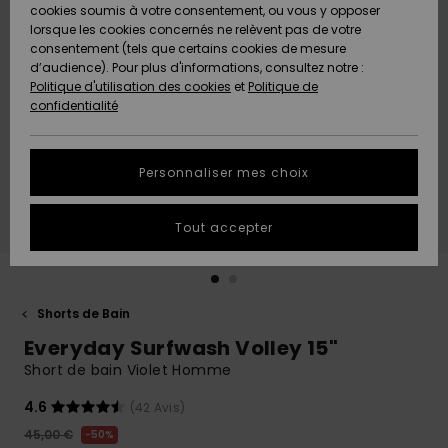
Quiksilver
A
cookies soumis à votre consentement, ou vous y opposer
Freedom
AIDE &
Découvrir
lorsque les cookies concernés ne relèvent pas de votre
CONTACT
consentement (tels que certains cookies de mesure
Nouveautés
Nouveautés
d’audience). Pour plus d'informations, consultez notre :
Protection
Politique d'utilisation des cookies
et
Politique de
des
Communauté
MAGASINS
confidentialité
données
A
A
Découvrir
Découvrir
QUIKSILVER
Guide des
APP
Personnaliser mes choix
tailles
LISTE DE
Tout accepter
SOUHAITS
Démarrez
une
conversation
pour
obtenir la
Shorts de Bain
réponse la
Everyday Surfwash Volley 15"
plus rapide
à votre
Short de bain Violet Homme
question.
4.6
(42 Avis)
Démarrer
une
45,00 €
50%
conversation