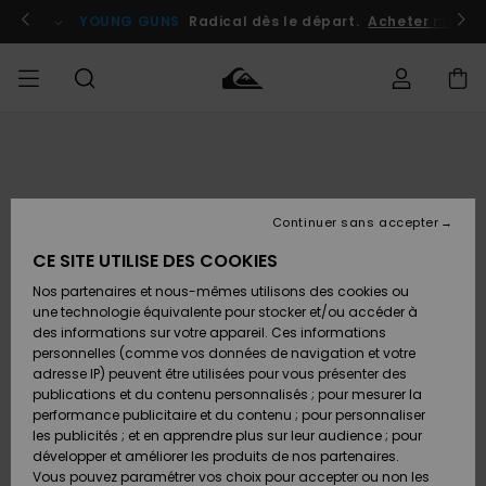
Passer
à
atuits
Se connecter / s'inscrire
YOUNG GUNS
Radical dès le départ.
Acheter maint
l'information
sur
le
produit
Accéder à
HOMME
Vêtements
Vêtements
Shop
Surf
Snow
Outlet
ma
Shop
Shop
Homme
commande
Homme
Homme
GARÇON
Continuer sans accepter
Accessoires
Accessoires
Nouveautés
Livraison
Outlet
CE SITE UTILISE DES COOKIES
FEMME
Surf
Snow
Enfant
Shop
Shop
Nos partenaires et nous-mêmes utilisons des cookies ou
Retours
Chaussures
Chaussures
A
Enfant
Enfant
une technologie équivalente pour stocker et/ou accéder à
& Tongs
& Tongs
Découvrir
SURF
des informations sur votre appareil. Ces informations
Outlet
personnelles (comme vos données de navigation et votre
Paiement
Femme
adresse IP) peuvent être utilisées pour vous présenter des
SNOW
Highlights
Snow
publications et du contenu personnalisés ; pour mesurer la
Surf
Surf
Snow
Shop
Carte
performance publicitaire et du contenu ; pour personnaliser
Femme
Cadeau
les publicités ; et en apprendre plus sur leur audience ; pour
OUTLET
développer et améliorer les produits de nos partenaires.
Communauté
Snow
Snow
Vous pouvez paramétrer vos choix pour accepter ou non les