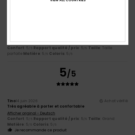
5
/5
Rudy
25 juin 2026
Achat vérifié
Très bien
Confort
: 5
Rapport qualité / prix
: 5
Taille
: Taille
/5
/5
parfaite
Matière
: 5
Coloris
: 5
/5
/5
5
/5
Tino
14 juin 2026
Achat vérifié
Très agréable à porter et confortable
Afficher original - Deutsch
Confort
: 5
Rapport qualité / prix
: 5
Taille
: Grand
/5
/5
Matière
: 5
Coloris
: 5
/5
/5
Je recommande ce produit