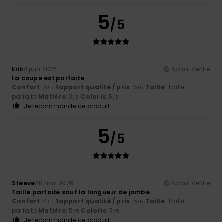
5
/5
Erik
8 juin 2026
Achat vérifié
La coupe est parfaite
Confort
: 5
Rapport qualité / prix
: 5
Taille
: Taille
/5
/5
parfaite
Matière
: 3
Coloris
: 5
/5
/5
Je recommande ce produit
5
/5
Steeve
28 mai 2026
Achat vérifié
Taille parfaite sauf la longueur de jambe
Confort
: 4
Rapport qualité / prix
: 5
Taille
: Taille
/5
/5
parfaite
Matière
: 5
Coloris
: 5
/5
/5
Je recommande ce produit