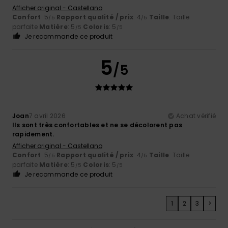
Afficher original - Castellano
Confort
: 5
Rapport qualité / prix
: 4
Taille
: Taille
/5
/5
parfaite
Matière
: 5
Coloris
: 5
/5
/5
Je recommande ce produit
5
/5
Joan
7 avril 2026
Achat vérifié
Ils sont très confortables et ne se décolorent pas
rapidement.
Afficher original - Castellano
Confort
: 5
Rapport qualité / prix
: 4
Taille
: Taille
/5
/5
parfaite
Matière
: 5
Coloris
: 5
/5
/5
Je recommande ce produit
1
2
3
>