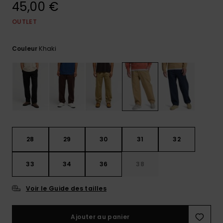
45,00 €
Trouvez
des
OUTLET
réponses
aux
Khaki
questions
Couleur
les plus
fréquentes
et notre
formulaire
de
contact.
Consulter
la FAQ
28
29
30
31
32
33
34
36
38
Voir le Guide des tailles
Ajouter au panier