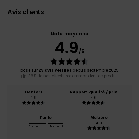
Avis clients
Note moyenne
4.9
/5
basé sur
29 avis vérifiés
depuis septembre 2025
86% de nos clients recommandent ce produit
Confort
Rapport qualité / prix
4.9
4.6
Taille
Matière
4.8
Trop petit
Trop grand