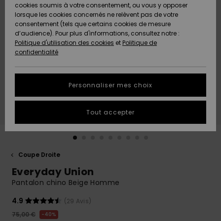
Quiksilver
A
cookies soumis à votre consentement, ou vous y opposer
Freedom
AIDE &
Découvrir
lorsque les cookies concernés ne relèvent pas de votre
CONTACT
consentement (tels que certains cookies de mesure
Nouveautés
Nouveautés
d’audience). Pour plus d'informations, consultez notre :
Protection
Politique d'utilisation des cookies
et
Politique de
des
Communauté
MAGASINS
confidentialité
données
A
A
Découvrir
Découvrir
QUIKSILVER
Guide des
APP
Personnaliser mes choix
tailles
LISTE DE
Tout accepter
SOUHAITS
Démarrez
une
conversation
pour
obtenir la
Coupe Droite
réponse la
Everyday Union
plus rapide
à votre
Pantalon chino Beige Homme
question.
4.9
(29 Avis)
Démarrer
une
75,00 €
40%
conversation