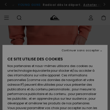
Passer
à
atuits
Se connecter / s'inscrire
YOUNG GUNS
Radical dès le départ.
Acheter maint
l'information
sur
le
produit
Accéder à
HOMME
Vêtements
Vêtements
Shop
Surf
Snow
Outlet
ma
Shop
Shop
Homme
commande
Homme
Homme
GARÇON
Continuer sans accepter
Accessoires
Accessoires
Nouveautés
Livraison
Outlet
CE SITE UTILISE DES COOKIES
FEMME
Surf
Snow
Enfant
Shop
Shop
Nos partenaires et nous-mêmes utilisons des cookies ou
Retours
Chaussures
Chaussures
A
Enfant
Enfant
une technologie équivalente pour stocker et/ou accéder à
& Tongs
& Tongs
Découvrir
SURF
des informations sur votre appareil. Ces informations
Outlet
personnelles (comme vos données de navigation et votre
Paiement
Femme
adresse IP) peuvent être utilisées pour vous présenter des
SNOW
Highlights
Snow
publications et du contenu personnalisés ; pour mesurer la
Surf
Surf
Snow
Shop
Carte
performance publicitaire et du contenu ; pour personnaliser
Femme
Cadeau
les publicités ; et en apprendre plus sur leur audience ; pour
OUTLET
développer et améliorer les produits de nos partenaires.
Communauté
Snow
Snow
Vous pouvez paramétrer vos choix pour accepter ou non les