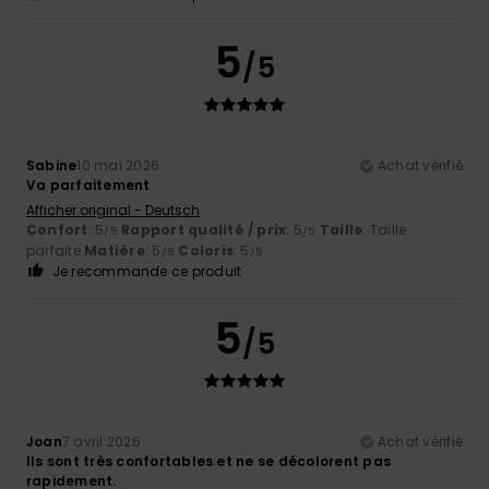
5
/5
Sabine
10 mai 2026
Achat vérifié
Va parfaitement
Afficher original - Deutsch
Confort
: 5
Rapport qualité / prix
: 5
Taille
: Taille
/5
/5
parfaite
Matière
: 5
Coloris
: 5
/5
/5
Je recommande ce produit
5
/5
Joan
7 avril 2026
Achat vérifié
Ils sont très confortables et ne se décolorent pas
rapidement.