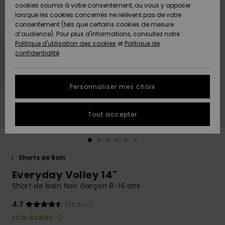
Quiksilver
A
cookies soumis à votre consentement, ou vous y opposer
Freedom
AIDE &
Découvrir
lorsque les cookies concernés ne relèvent pas de votre
CONTACT
consentement (tels que certains cookies de mesure
Nouveautés
Nouveautés
d’audience). Pour plus d'informations, consultez notre :
Protection
Politique d'utilisation des cookies
et
Politique de
des
Communauté
MAGASINS
confidentialité
données
A
A
Découvrir
Découvrir
QUIKSILVER
Guide des
APP
Personnaliser mes choix
tailles
LISTE DE
Tout accepter
SOUHAITS
Démarrez
une
conversation
pour
obtenir la
Shorts de Bain
réponse la
Everyday Volley 14"
plus rapide
à votre
Short de bain Noir Garçon 8-16 ans
question.
4.7
(32 Avis)
Démarrer
une
ECO-BONUS
conversation