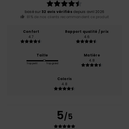
basé sur
32 avis vérifiés
depuis avril 2026
81% de nos clients recommandent ce produit
Confort
Rapport qualité / prix
4.7
4.6
Taille
Matière
4.8
Trop petit
Trop grand
Coloris
4.8
5
/5