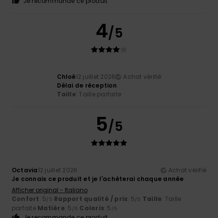
Je recommande ce produit
4
/5
Chloé
12 juillet 2026
Achat vérifié
Délai de réception
Taille
: Taille parfaite
5
/5
Octavia
12 juillet 2026
Achat vérifié
Je connais ce produit et je l'achèterai chaque année
Afficher original - Italiano
Confort
: 5
Rapport qualité / prix
: 5
Taille
: Taille
/5
/5
parfaite
Matière
: 5
Coloris
: 5
/5
/5
Je recommande ce produit