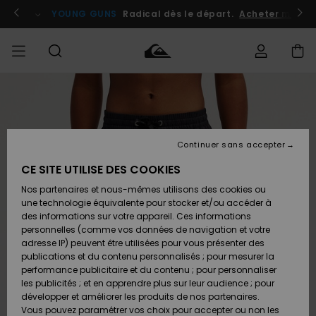
Passer
à
atuits
Se connecter / s'inscrire
YOUNG GUNS
Radical dès le départ.
Acheter maint
l'information
sur
le
produit
Accéder à
HOMME
Vêtements
Vêtements
Shop
Surf
Snow
Outlet
ma
Shop
Shop
Homme
commande
Homme
Homme
GARÇON
Continuer sans accepter
Accessoires
Accessoires
Nouveautés
Livraison
Outlet
CE SITE UTILISE DES COOKIES
FEMME
Surf
Snow
Enfant
Shop
Shop
Nos partenaires et nous-mêmes utilisons des cookies ou
Retours
Chaussures
Chaussures
A
Enfant
Enfant
une technologie équivalente pour stocker et/ou accéder à
& Tongs
& Tongs
Découvrir
SURF
des informations sur votre appareil. Ces informations
Outlet
personnelles (comme vos données de navigation et votre
Paiement
Femme
adresse IP) peuvent être utilisées pour vous présenter des
SNOW
Highlights
Snow
publications et du contenu personnalisés ; pour mesurer la
Surf
Surf
Snow
Shop
Carte
performance publicitaire et du contenu ; pour personnaliser
Femme
Cadeau
les publicités ; et en apprendre plus sur leur audience ; pour
OUTLET
développer et améliorer les produits de nos partenaires.
Communauté
Snow
Snow
Vous pouvez paramétrer vos choix pour accepter ou non les