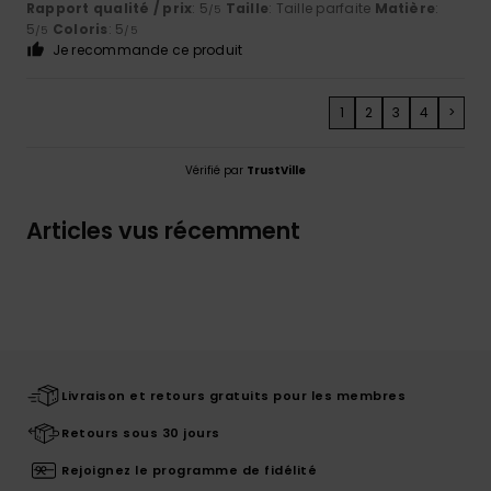
Rapport qualité / prix
: 5
Taille
: Taille parfaite
Matière
:
/5
5
Coloris
: 5
/5
/5
Je recommande ce produit
1
2
3
4
>
Vérifié par
TrustVille
Articles vus récemment
Livraison et retours gratuits pour les membres
Retours sous 30 jours
Rejoignez le programme de fidélité