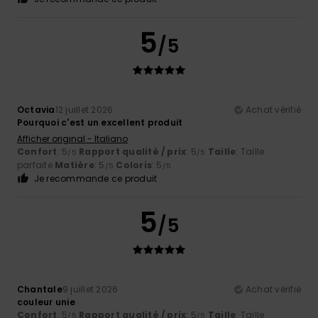
5
/5
Octavia
12 juillet 2026
Achat vérifié
Pourquoi c'est un excellent produit
Afficher original - Italiano
Confort
: 5
Rapport qualité / prix
: 5
Taille
: Taille
/5
/5
parfaite
Matière
: 5
Coloris
: 5
/5
/5
Je recommande ce produit
5
/5
Chantale
9 juillet 2026
Achat vérifié
couleur unie
Confort
: 5
Rapport qualité / prix
: 5
Taille
: Taille
/5
/5