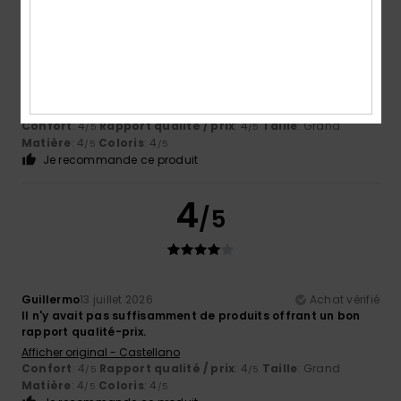
Eva
15 juillet 2026
Achat vérifié
............
Afficher original - Castellano
Confort
: 4
Rapport qualité / prix
: 4
Taille
: Grand
/5
/5
Matière
: 4
Coloris
: 4
/5
/5
Je recommande ce produit
4
/5
Guillermo
13 juillet 2026
Achat vérifié
Il n'y avait pas suffisamment de produits offrant un bon
rapport qualité-prix.
Afficher original - Castellano
Confort
: 4
Rapport qualité / prix
: 4
Taille
: Grand
/5
/5
Matière
: 4
Coloris
: 4
/5
/5