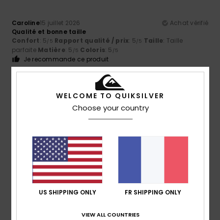
Caroline
15 juillet 2026
Achat vérifié
Qualité et bonne taille
Confort
: 5
Rapport qualité / prix
: 5
Taille
: Taille
/5
/5
parfaite
Matière
: 5
Coloris
: 5
/5
/5
Je recommande ce produit
5
/5
WELCOME TO QUIKSILVER
Choose your country
Tiago Miguel
15 juillet 2026
Achat vérifié
J'ai beaucoup aimé ce produit
Afficher original - Português
Confort
: 5
Rapport qualité / prix
: 5
Taille
: Taille
/5
/5
parfaite
Matière
: 5
Coloris
: 5
/5
/5
Je recommande ce produit
US SHIPPING ONLY
FR SHIPPING ONLY
4
/5
VIEW ALL COUNTRIES