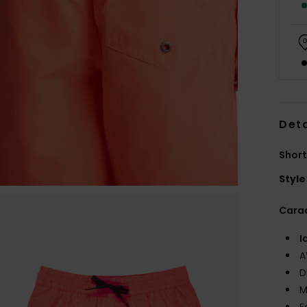
Deta
Short
Style
Carac
I
A
D
M
F