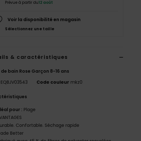
Prévue à partir du
12 août
Voir la disponibilité en magasin
Sélectionnez une taille
ils & caractéristiques
 de bain Rose Garçon 8-16 ans
EQBJV03543
Code couleur
mkz0
téristiques
déal pour :
Plage
VANTAGES
urable. Confortable. Séchage rapide
ade Better
abriqué avec 45 % de fibres de polyester recyclées