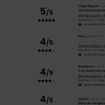
Tiago Miguel
15 ju
5
/5
J'ai beaucoup ai
Afficher original -
Confort
: 5
Rapp
/5
Je recommand
Eva
15 juillet 2026
4
/5
............
Afficher original -
Confort
: 4
Rapp
/5
Je recommand
Guillermo
13 juille
4
/5
Il n'y avait pas 
Afficher original -
Confort
: 4
Rapp
/5
Je recommand
4
/5
Chloé
12 juillet 20
Délai de récepti