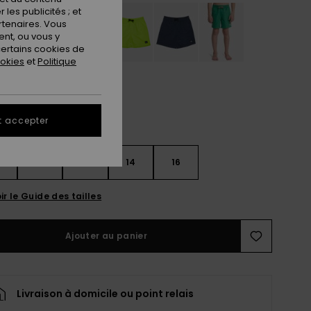
les publicités ; et
rtenaires. Vous
nt, ou vous y
ertains cookies de
ookies
et
Politique
t accepter
10
12
14
16
ir le Guide des tailles
Ajouter au panier
Livraison à domicile ou point relais