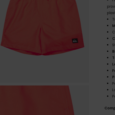
prov
plas
T
M
C
C
S
B
T
L
F
P
P
L
P
Comp