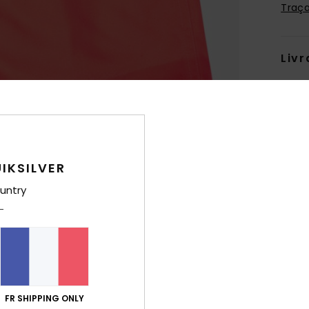
Traça
Livr
IKSILVER
untry
FR SHIPPING ONLY