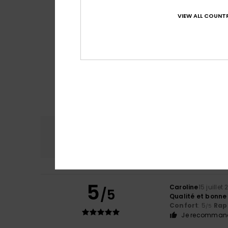
VIEW ALL COUNTR
Confort
Rap
4.7
5
Caroline
15 juillet
/5
Qualité et bonne 
Confort
: 5
Rapp
/5
Je recommand