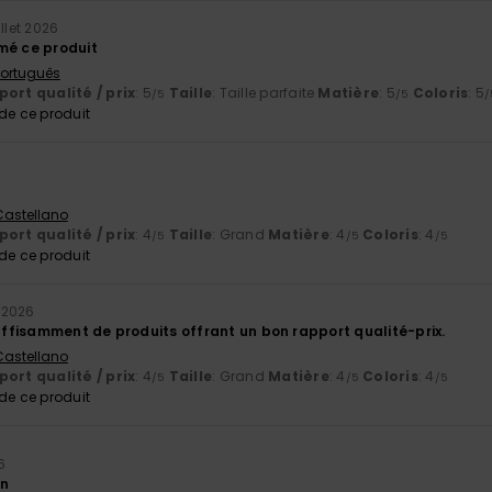
illet 2026
mé ce produit
 Português
ort qualité / prix
: 5
Taille
: Taille parfaite
Matière
: 5
Coloris
: 5
/5
/5
/
e ce produit
 Castellano
ort qualité / prix
: 4
Taille
: Grand
Matière
: 4
Coloris
: 4
/5
/5
/5
e ce produit
t 2026
suffisamment de produits offrant un bon rapport qualité-prix.
 Castellano
ort qualité / prix
: 4
Taille
: Grand
Matière
: 4
Coloris
: 4
/5
/5
/5
e ce produit
26
on