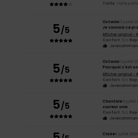
Taille
: Taille parf
Octavia
12 juillet 
5
/5
Je connais ce pr
Afficher original - 
Confort
: 5
Rapp
/5
Je recommand
Octavia
12 juillet 
5
/5
Pourquoi c'est un
Afficher original - 
Confort
: 5
Rapp
/5
Je recommand
5
Chantale
9 juillet
/5
couleur unie
Confort
: 5
Rapp
/5
Je recommand
5
Claire
9 juillet 202