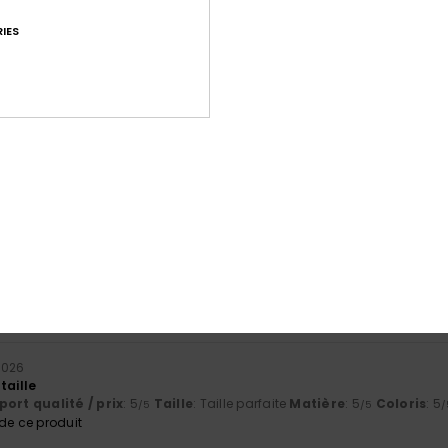
IES
Note moyenne
4.7
/5
basé sur
32 avis vérifiés
depuis avril 2026
81% de nos clients recommandent ce produit
port qualité / prix
Taille
Matiè
4.6
4.8
Trop petit
Trop grand
 2026
taille
ort qualité / prix
: 5
Taille
: Taille parfaite
Matière
: 5
Coloris
: 5
/5
/5
/
e ce produit