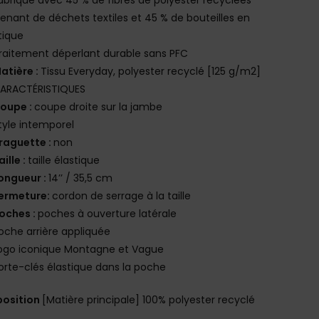
enant de déchets textiles et 45 % de bouteilles en
tique
raitement déperlant durable sans PFC
atière :
Tissu Everyday, polyester recyclé [125 g/m2]
ARACTÉRISTIQUES
oupe :
coupe droite sur la jambe
tyle intemporel
raguette :
non
aille :
taille élastique
ongueur :
14’’ / 35,5 cm
ermeture:
cordon de serrage à la taille
oches :
poches à ouverture latérale
oche arrière appliquée
ogo iconique Montagne et Vague
orte-clés élastique dans la poche
osition
[Matière principale] 100% polyester recyclé