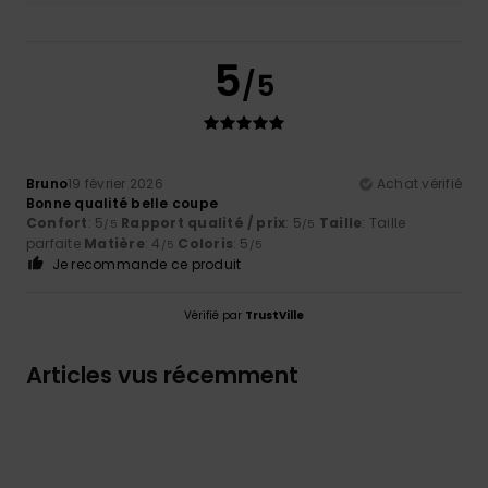
5
/5
Bruno
19 février 2026
Achat vérifié
Bonne qualité belle coupe
Confort
: 5
Rapport qualité / prix
: 5
Taille
: Taille
/5
/5
parfaite
Matière
: 4
Coloris
: 5
/5
/5
Je recommande ce produit
Vérifié par
TrustVille
Articles vus récemment