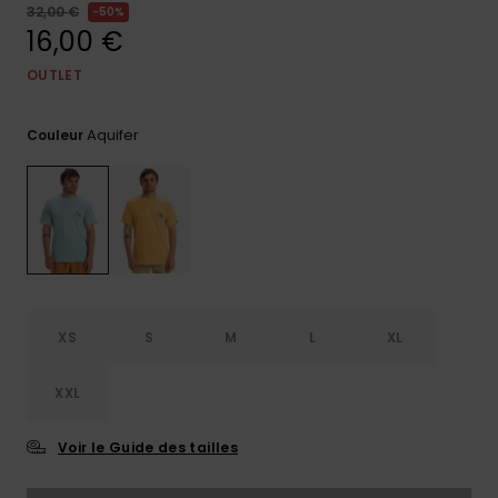
32,00 €
50%
Trouvez
16,00 €
des
réponses
OUTLET
aux
questions
les plus
Aquifer
Couleur
fréquentes
et notre
formulaire
de
contact.
Consulter
la FAQ
XS
S
M
L
XL
XXL
Voir le Guide des tailles