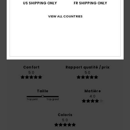
US SHIPPING ONLY
FR SHIPPING ONLY
Note moyenne
VIEW ALL COUNTRIES
5.0
/5
basé sur
1 avis vérifiés
depuis février 2026
100% de nos clients recommandent ce produit
Confort
Rapport qualité / prix
5.0
5.0
Taille
Matière
4.0
Trop petit
Trop grand
Coloris
5.0