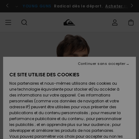
Passer
à
atuits
Se connecter / s'inscrire
YOUNG GUNS
Radical dès le départ.
Acheter maint
l'information
sur
le
produit
Accéder à
HOMME
Vêtements
Vêtements
Shop
Surf
Snow
Outlet
ma
Shop
Shop
Homme
commande
Homme
Homme
GARÇON
Continuer sans accepter
Accessoires
Accessoires
Nouveautés
Livraison
Outlet
CE SITE UTILISE DES COOKIES
FEMME
Surf
Snow
Enfant
Shop
Shop
Nos partenaires et nous-mêmes utilisons des cookies ou
Retours
Chaussures
Chaussures
A
Enfant
Enfant
une technologie équivalente pour stocker et/ou accéder à
& Tongs
& Tongs
Découvrir
SURF
des informations sur votre appareil. Ces informations
Outlet
personnelles (comme vos données de navigation et votre
Paiement
Femme
adresse IP) peuvent être utilisées pour vous présenter des
SNOW
Highlights
Snow
publications et du contenu personnalisés ; pour mesurer la
Surf
Surf
Snow
Shop
Carte
performance publicitaire et du contenu ; pour personnaliser
Femme
Cadeau
les publicités ; et en apprendre plus sur leur audience ; pour
OUTLET
développer et améliorer les produits de nos partenaires.
Communauté
Snow
Snow
Vous pouvez paramétrer vos choix pour accepter ou non les