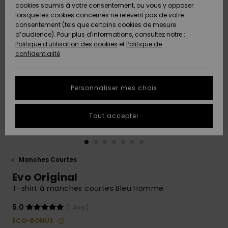
Quiksilver
A
cookies soumis à votre consentement, ou vous y opposer
Freedom
AIDE &
Découvrir
lorsque les cookies concernés ne relèvent pas de votre
CONTACT
consentement (tels que certains cookies de mesure
Nouveautés
Nouveautés
d’audience). Pour plus d'informations, consultez notre :
Protection
Politique d'utilisation des cookies
et
Politique de
des
Communauté
MAGASINS
confidentialité
données
A
A
Découvrir
Découvrir
QUIKSILVER
Guide des
APP
Personnaliser mes choix
tailles
LISTE DE
Tout accepter
SOUHAITS
Démarrez
une
conversation
pour
obtenir la
Manches Courtes
réponse la
Evo Original
plus rapide
à votre
T-shirt à manches courtes Bleu Homme
question.
5.0
(1 Avis)
Démarrer
une
ECO-BONUS
conversation