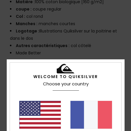
Matière :
100% coton biologique [160 g/m2]
coupe :
coupe regular
Col :
col rond
Manches :
manches courtes
Logotage :
Illustrations Quiksilver sur la poitrine et
dans le dos
Autres caractéristiques :
col côtelé
Made Better
Composition
[Matière principale] 100% coton biologique
WELCOME TO QUIKSILVER
Traçabilité du produit (Loi Agec)
Choose your country
Livraison & Retours
Avis clients