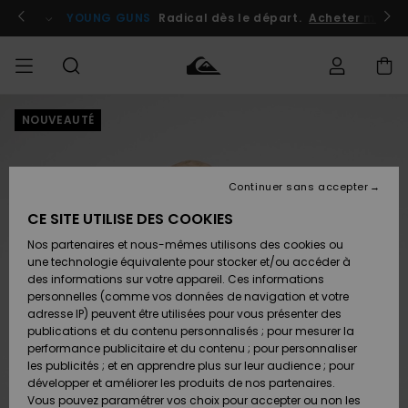
Passer
à
atuits
Se connecter / s'inscrire
YOUNG GUNS
Radical dès le départ.
Acheter maint
l'information
sur
le
produit
NOUVEAUTÉ
Accéder à
HOMME
Vêtements
Vêtements
Shop
Surf
Snow
Outlet
ma
Shop
Shop
Homme
commande
Homme
Homme
GARÇON
Continuer sans accepter
Accessoires
Accessoires
Nouveautés
Livraison
Outlet
CE SITE UTILISE DES COOKIES
FEMME
Surf
Snow
Enfant
Shop
Shop
Nos partenaires et nous-mêmes utilisons des cookies ou
Retours
Chaussures
Chaussures
A
Enfant
Enfant
une technologie équivalente pour stocker et/ou accéder à
& Tongs
& Tongs
Découvrir
SURF
des informations sur votre appareil. Ces informations
Outlet
personnelles (comme vos données de navigation et votre
Paiement
Femme
adresse IP) peuvent être utilisées pour vous présenter des
SNOW
Highlights
Snow
publications et du contenu personnalisés ; pour mesurer la
Surf
Surf
Snow
Shop
Carte
performance publicitaire et du contenu ; pour personnaliser
Femme
Cadeau
les publicités ; et en apprendre plus sur leur audience ; pour
OUTLET
développer et améliorer les produits de nos partenaires.
Communauté
Snow
Snow
Vous pouvez paramétrer vos choix pour accepter ou non les