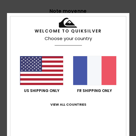
Note moyenne
5.0
/5
WELCOME TO QUIKSILVER
Choose your country
basé sur
3 avis vérifiés
depuis juin 2026
0% de nos clients recommandent ce produit
Confort
Rapport qualité / prix
5.0
4.3
US SHIPPING ONLY
FR SHIPPING ONLY
Taille
Matière
5.0
Trop petit
Trop grand
VIEW ALL COUNTRIES
Coloris
5.0