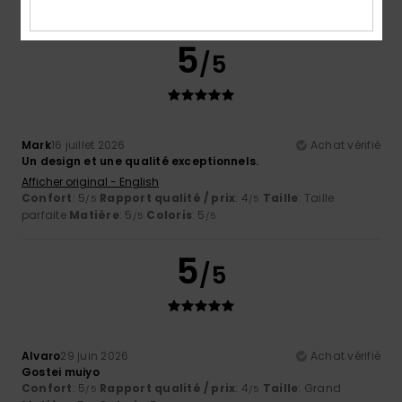
5
/5
Mark
16 juillet 2026
Achat vérifié
Un design et une qualité exceptionnels.
Afficher original - English
Confort
: 5
Rapport qualité / prix
: 4
Taille
: Taille
/5
/5
parfaite
Matière
: 5
Coloris
: 5
/5
/5
5
/5
Alvaro
29 juin 2026
Achat vérifié
Gostei muiyo
Confort
: 5
Rapport qualité / prix
: 4
Taille
: Grand
/5
/5