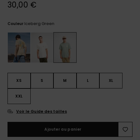
30,00 €
Trouvez
des
réponses
Iceberg Green
Couleur
aux
questions
les plus
fréquentes
et notre
formulaire
de
contact.
Consulter
XS
S
M
L
XL
la FAQ
XXL
Voir le Guide des tailles
Ajouter au panier