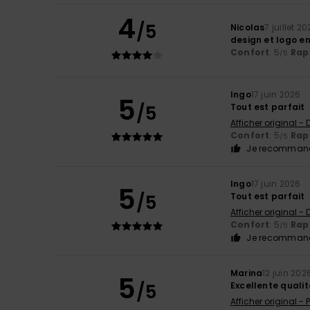
4
/5
Nicolas
7 juillet 2
design et logo en
Confort
: 5
Rapp
/5
Ingo
17 juin 2026
5
/5
Tout est parfait
Afficher original -
Confort
: 5
Rapp
/5
Je recommand
Ingo
17 juin 2026
5
/5
Tout est parfait
Afficher original -
Confort
: 5
Rapp
/5
Je recommand
Marina
12 juin 202
5
/5
Excellente qualit
Afficher original -