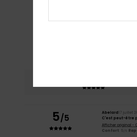
Confort
Rap
5.0
5
Abelard
17 juillet 
/5
C'est peut-être p
Afficher original -
Confort
: 5
Rapp
/5