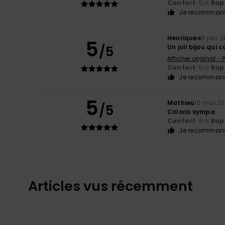
Confort
: 5
Rapp
/5
Je recommand
Henriques
9 juin 
5
/5
Un joli bijou qui
Afficher original -
Confort
: 5
Rapp
/5
Je recommand
5
Mathieu
15 mai 2
/5
Coloris sympa
Confort
: 5
Rapp
/5
Je recommand
Articles vus récemment