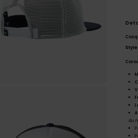
Deta
Casqu
Style
Carac
M
C
V
F
L
A
du 
P
P