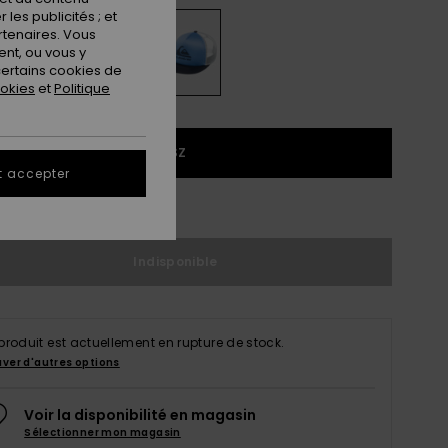
les publicités ; et
rtenaires. Vous
nt, ou vous y
ertains cookies de
ookies
et
Politique
1SZ
t accepter
ir le Guide des tailles
Indisponible
produit est actuellement en rupture de stock.
uver d'autres options
Voir la disponibilité en magasin
Sélectionner mon magasin