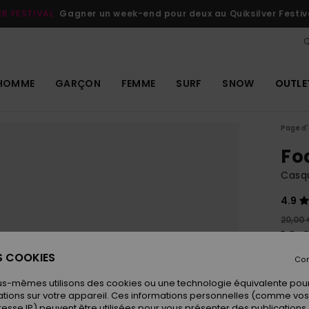
ER FESTIVAL
Gagner un week-end pour deux au Quiksilver Festiv
Q
HOMME
GARÇON
FEMME
SURF
SNOW
OUTLE
Page d'
Fo
Casqu
4.9
20,00 
10,
ES COOKIES
OUTL
Con
us-mêmes utilisons des cookies ou une technologie équivalente pour
tions sur votre appareil. Ces informations personnelles (comme v
Coule
resse IP) peuvent être utilisées pour vous présenter des publications