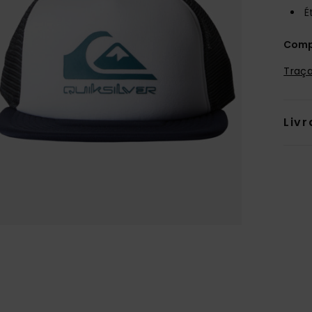
É
Comp
Traça
Livr