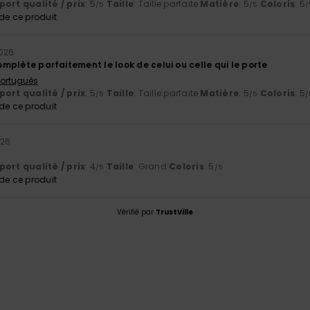
ort qualité / prix
: 5
Taille
: Taille parfaite
Matière
: 5
Coloris
: 5
/5
/5
/
e ce produit
2026
 complète parfaitement le look de celui ou celle qui le porte
 Português
ort qualité / prix
: 5
Taille
: Taille parfaite
Matière
: 5
Coloris
: 5
/5
/5
/
e ce produit
026
ort qualité / prix
: 4
Taille
: Grand
Coloris
: 5
/5
/5
e ce produit
Vérifié par
TrustVille