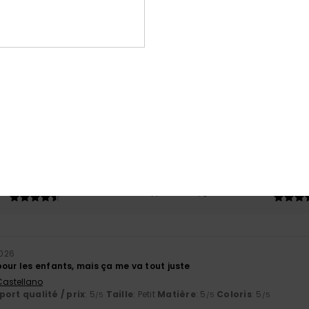
Note moyenne
4.9
/5
basé sur
7 avis vérifiés
depuis mai 2026
71% de nos clients recommandent ce produit
port qualité / prix
Taille
Matiè
4.9
4.8
Trop petit
Trop grand
2026
our les enfants, mais ça me va tout juste
 Castellano
ort qualité / prix
: 5
Taille
: Petit
Matière
: 5
Coloris
: 5
/5
/5
/5