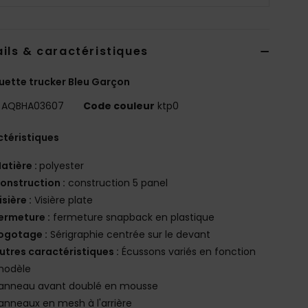
ils & caractéristiques
ette trucker Bleu Garçon
AQBHA03607
Code couleur
ktp0
téristiques
atière :
polyester
onstruction :
construction 5 panel
isière :
Visière plate
ermeture :
fermeture snapback en plastique
ogotage :
Sérigraphie centrée sur le devant
utres caractéristiques :
Écussons variés en fonction
modèle
anneau avant doublé en mousse
anneaux en mesh à l'arrière