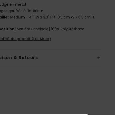
adge en métal
ogos gaufrés à l'intérieur
aille :
Medium - 4.1" W x 3.3" H / 10.5 cm W x 8.5 cm H.
osition
[Matière Principale] 100% Polyuréthane
bilité du produit (Loi Agec)
aison & Retours