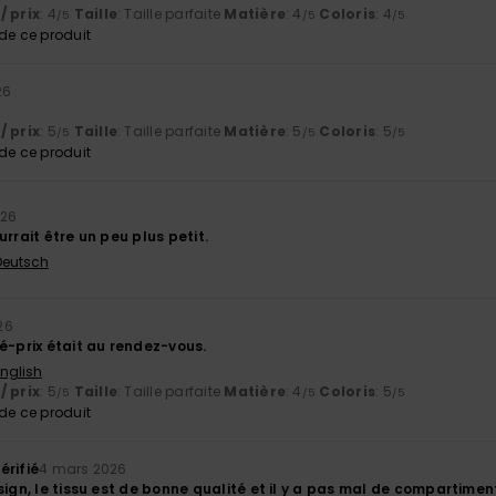
/ prix
: 4
Taille
: Taille parfaite
Matière
: 4
Coloris
: 4
/5
/5
/5
e ce produit
26
/ prix
: 5
Taille
: Taille parfaite
Matière
: 5
Coloris
: 5
/5
/5
/5
e ce produit
026
urrait être un peu plus petit.
 Deutsch
26
é-prix était au rendez-vous.
English
/ prix
: 5
Taille
: Taille parfaite
Matière
: 4
Coloris
: 5
/5
/5
/5
e ce produit
érifié
4 mars 2026
sign, le tissu est de bonne qualité et il y a pas mal de compartimen