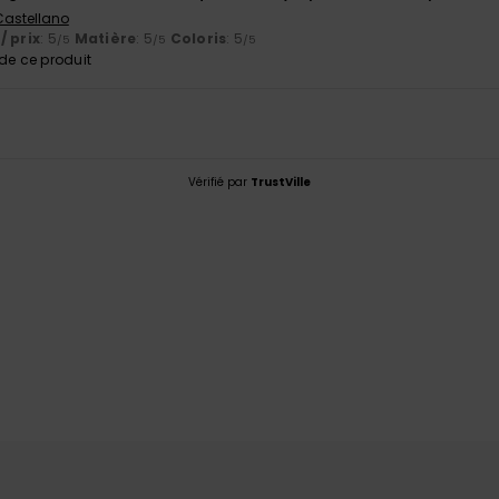
 Castellano
/ prix
: 5
Matière
: 5
Coloris
: 5
/5
/5
/5
e ce produit
Vérifié par
TrustVille