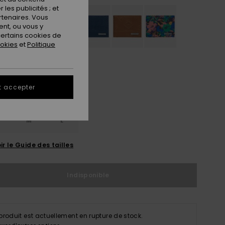
les publicités ; et
rtenaires. Vous
nt, ou vous y
ertains cookies de
ookies
et
Politique
t accepter
M
L
ir le Guide des tailles
Indisponible
produit est actuellement en rupture de stock.