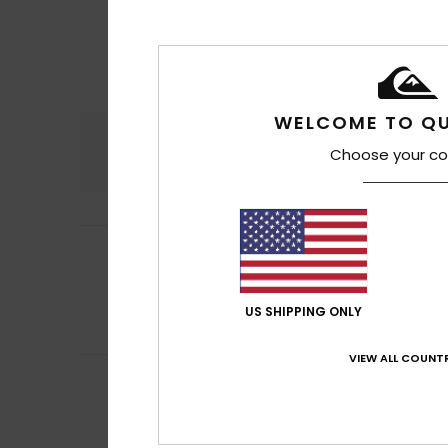
WELCOME TO QU
Confort
Rap
Choose your co
5.0
Ana Piedad
8 juil
4
/5
Parce qu'elle est
Afficher original -
Rapport qualité 
US SHIPPING ONLY
Je recommand
VIEW ALL COUNTR
Gregorio Alfredo
5
/5
Un excellent port
Afficher original -
Rapport qualité 