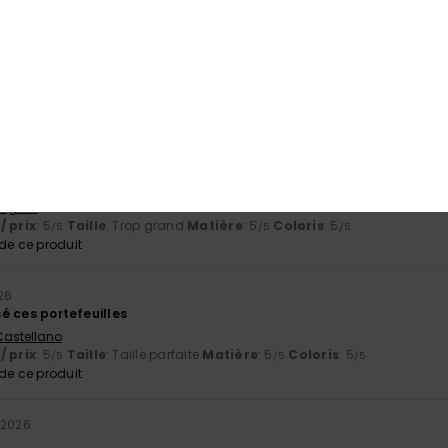
e ce produit
uit
/ prix
: 5
Matière
: 5
Coloris
: 5
/5
/5
/5
e ce produit
English
/ prix
: 5
Taille
: Trop grand
Matière
: 5
Coloris
: 5
/5
/5
/5
e ce produit
26
isé ces portefeuilles
 Castellano
/ prix
: 5
Taille
: Taille parfaite
Matière
: 5
Coloris
: 5
/5
/5
/5
e ce produit
 2026