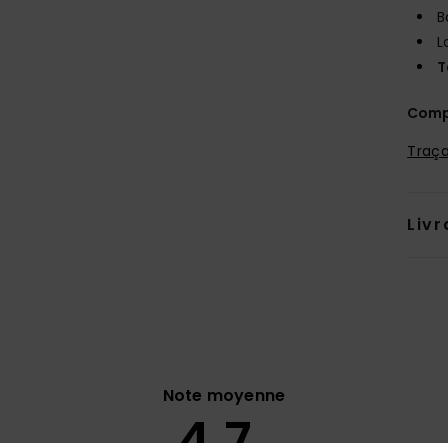
B
L
T
Comp
Traça
Livr
Note moyenne
4.7