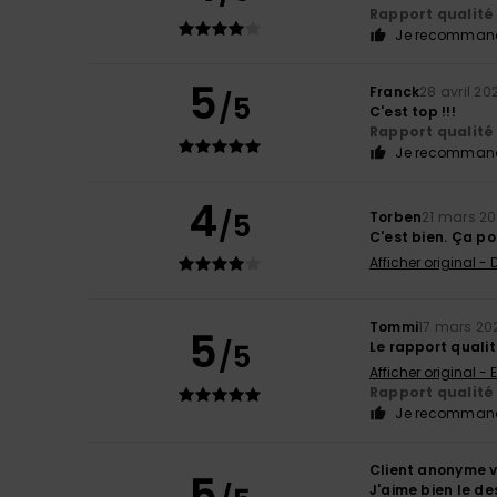
Rapport qualité 
Je recommand
5
Franck
28 avril 20
/5
C'est top !!!
Rapport qualité 
Je recommand
4
/5
Torben
21 mars 2
C'est bien. Ça po
Afficher original -
Tommi
17 mars 20
5
/5
Le rapport qualit
Afficher original - 
Rapport qualité 
Je recommand
Client anonyme v
5
J'aime bien le de