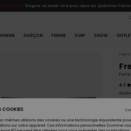
ER FESTIVAL
Gagner un week-end pour deux au Quiksilver Festiv
Q
HOMME
GARÇON
FEMME
SURF
SNOW
OUTLE
Page d'
Fr
Porte
4.7
32,00 
16,
ES COOKIES
OUTL
Con
us-mêmes utilisons des cookies ou une technologie équivalente pour
tions sur votre appareil. Ces informations personnelles (comme v
Coule
resse IP) peuvent être utilisées pour vous présenter des publications