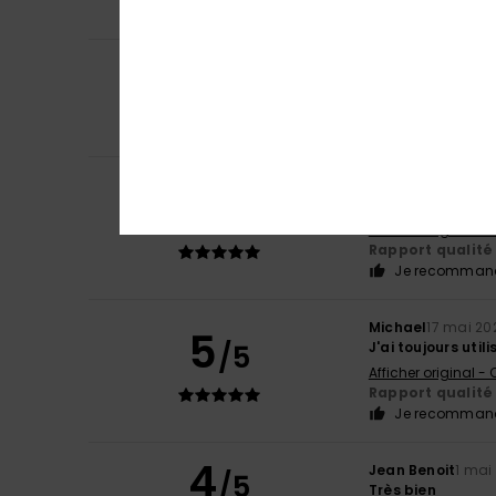
Je recommand
4
Leo
28 juin 2026
/5
Satisfait du prod
Rapport qualité 
Je recommand
Roger
6 juin 2026
5
/5
Élégant et frais
Afficher original - 
Rapport qualité 
Je recommand
Michael
17 mai 20
5
/5
J'ai toujours util
Afficher original -
Rapport qualité 
Je recommand
4
Jean Benoit
1 mai
/5
Très bien