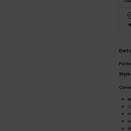
Tro
Deta
Porte
Style
Carac
M
C
P
R
I