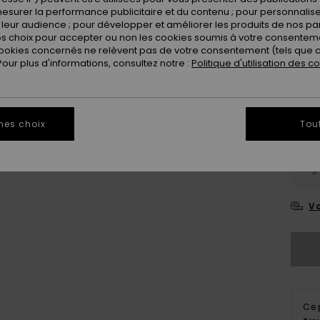
esurer la performance publicitaire et du contenu ; pour personnaliser 
leur audience ; pour développer et améliorer les produits de nos pa
 choix pour accepter ou non les cookies soumis à votre consenteme
ookies concernés ne relèvent pas de votre consentement (tels que c
ur plus d'informations, consultez notre :
Politique d'utilisation des c
mes choix
Tou
S
Vo
Ce 