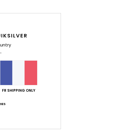
/5
basé sur
15 avis vérifiés
depuis octobre 2025
87% de nos clients recommandent ce produit
IKSILVER
port qualité / prix
Taille
Matiè
untry
4.8
4.6
Trop petit
Trop grand
let 2026
 un peu petite
 Castellano
/ prix
: 3
Taille
: Taille parfaite
Matière
: 3
Coloris
: 3
FR SHIPPING ONLY
/5
/5
/5
e ce produit
IES
30 juin 2026
efeuille
 Castellano
/ prix
: 5
Taille
: Taille parfaite
Matière
: 5
Coloris
: 5
/5
/5
/5