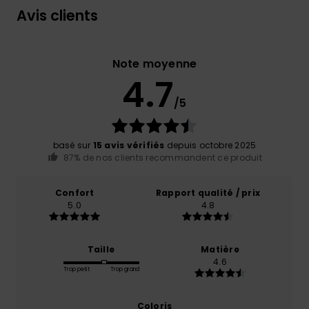
Avis clients
Note moyenne
4.7
/5
basé sur
15 avis vérifiés
depuis octobre 2025
87% de nos clients recommandent ce produit
Confort
Rapport qualité / prix
5.0
4.8
Taille
Matière
4.6
Trop petit
Trop grand
Coloris