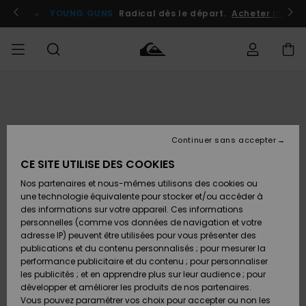
Passer
à
atuits
Se connecter / s'inscrire
YOUNG GUNS
Radical dès le départ.
Acheter maint
l'information
sur
le
produit
Accéder à
HOMME
Vêtements
Vêtements
Shop
Surf
Snow
Outlet
ma
Shop
Shop
Homme
commande
Homme
Homme
GARÇON
Continuer sans accepter
Accessoires
Accessoires
Nouveautés
Livraison
Outlet
CE SITE UTILISE DES COOKIES
FEMME
Surf
Snow
Enfant
Shop
Shop
Nos partenaires et nous-mêmes utilisons des cookies ou
Retours
Chaussures
Chaussures
A
Enfant
Enfant
une technologie équivalente pour stocker et/ou accéder à
& Tongs
& Tongs
Découvrir
SURF
des informations sur votre appareil. Ces informations
Outlet
personnelles (comme vos données de navigation et votre
Paiement
Femme
adresse IP) peuvent être utilisées pour vous présenter des
SNOW
Highlights
Snow
publications et du contenu personnalisés ; pour mesurer la
Surf
Surf
Snow
Shop
Carte
performance publicitaire et du contenu ; pour personnaliser
Femme
Cadeau
les publicités ; et en apprendre plus sur leur audience ; pour
OUTLET
développer et améliorer les produits de nos partenaires.
Communauté
Snow
Snow
Vous pouvez paramétrer vos choix pour accepter ou non les