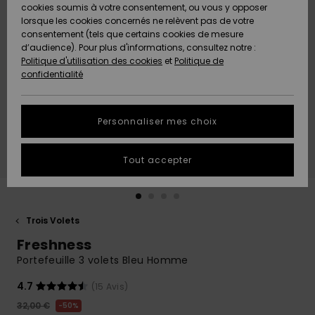
Quiksilver
A
cookies soumis à votre consentement, ou vous y opposer
Freedom
AIDE &
Découvrir
lorsque les cookies concernés ne relèvent pas de votre
CONTACT
consentement (tels que certains cookies de mesure
Nouveautés
Nouveautés
d’audience). Pour plus d'informations, consultez notre :
Protection
Politique d'utilisation des cookies
et
Politique de
des
Communauté
MAGASINS
confidentialité
données
A
A
Découvrir
Découvrir
QUIKSILVER
Guide des
APP
Personnaliser mes choix
tailles
LISTE DE
Tout accepter
SOUHAITS
Démarrez
une
conversation
pour
obtenir la
Trois Volets
réponse la
Freshness
plus rapide
à votre
Portefeuille 3 volets Bleu Homme
question.
4.7
(15 Avis)
Démarrer
une
32,00 €
50%
conversation