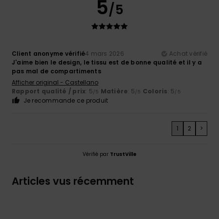
5
/5
Client anonyme vérifié
4 mars 2026
Achat vérifié
J'aime bien le design, le tissu est de bonne qualité et il y a
pas mal de compartiments
Afficher original - Castellano
Rapport qualité / prix
: 5
Matière
: 5
Coloris
: 5
/5
/5
/5
Je recommande ce produit
1
2
>
Vérifié par
TrustVille
Articles vus récemment