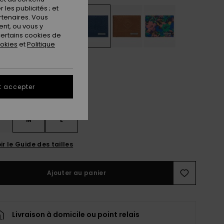
les publicités ; et
rtenaires. Vous
nt, ou vous y
ertains cookies de
ookies
et
Politique
t accepter
M
L
ir le Guide des tailles
Ajouter au panier
Livraison à domicile ou point relais