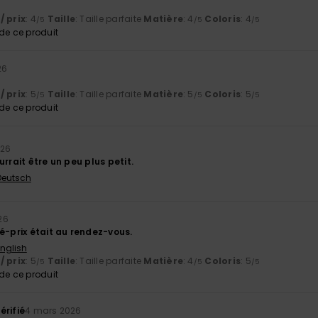
/ prix
: 4
Taille
: Taille parfaite
Matière
: 4
Coloris
: 4
/5
/5
/5
e ce produit
26
/ prix
: 5
Taille
: Taille parfaite
Matière
: 5
Coloris
: 5
/5
/5
/5
e ce produit
026
urrait être un peu plus petit.
 Deutsch
26
é-prix était au rendez-vous.
English
/ prix
: 5
Taille
: Taille parfaite
Matière
: 4
Coloris
: 5
/5
/5
/5
e ce produit
érifié
4 mars 2026