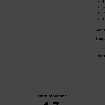
I
B
L
T
Comp
Traça
Livr
Note moyenne