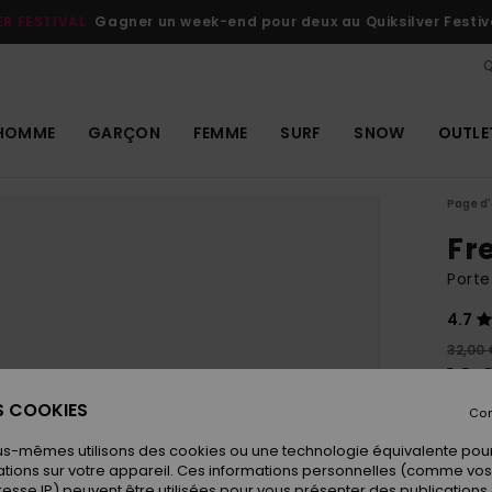
ER FESTIVAL
Gagner un week-end pour deux au Quiksilver Festiv
Q
HOMME
GARÇON
FEMME
SURF
SNOW
OUTLE
Page d'
Fr
Porte
4.7
32,00 
19,
ES COOKIES
OUTL
Con
us-mêmes utilisons des cookies ou une technologie équivalente pour
tions sur votre appareil. Ces informations personnelles (comme v
Coule
resse IP) peuvent être utilisées pour vous présenter des publications