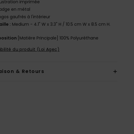
llustration imprimée
adge en métal
ogos gaufrés à l'intérieur
aille :
Medium - 4.1" W x 3.3" H / 10.5 cm W x 8.5 cm H.
osition
[Matière Principale] 100% Polyuréthane
bilité du produit (Loi Agec)
aison & Retours