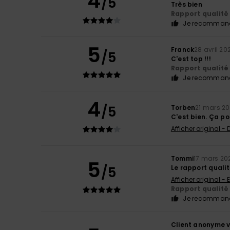
4
/5
Très bien
Rapport qualité 
Je recommand
5
Franck
28 avril 20
/5
C'est top !!!
Rapport qualité 
Je recommand
4
/5
Torben
21 mars 2
C'est bien. Ça po
Afficher original -
Tommi
17 mars 20
5
/5
Le rapport qualit
Afficher original - 
Rapport qualité 
Je recommand
Client anonyme v