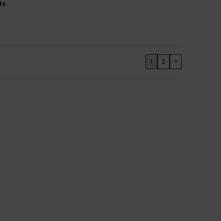
ts
1
2
>