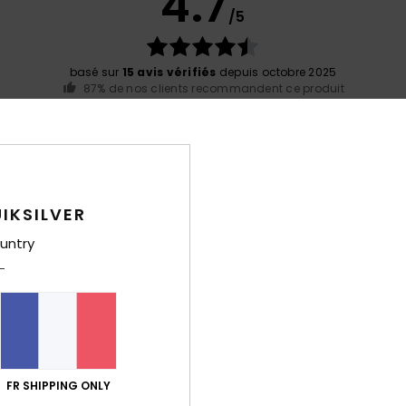
4.7
/5
basé sur
15 avis vérifiés
depuis octobre 2025
87% de nos clients recommandent ce produit
port qualité / prix
Taille
Matiè
4.8
4.6
Trop petit
Trop grand
IKSILVER
let 2026
untry
 un peu petite
 Castellano
/ prix
: 3
Taille
: Taille parfaite
Matière
: 3
Coloris
: 3
/5
/5
/5
e ce produit
30 juin 2026
efeuille
FR SHIPPING ONLY
 Castellano