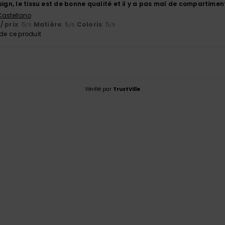
sign, le tissu est de bonne qualité et il y a pas mal de compartimen
 Castellano
/ prix
: 5
Matière
: 5
Coloris
: 5
/5
/5
/5
e ce produit
Vérifié par
TrustVille