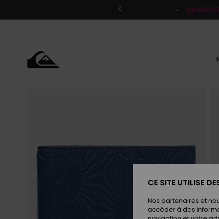
Passer
à
QUIKSILV
l'information
sur
le
produit
CE SITE UTILISE D
Nos partenaires et no
accéder à des informa
navigation et votre ad