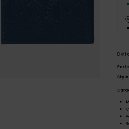
Deta
Porte
Style
Carac
M
C
P
R