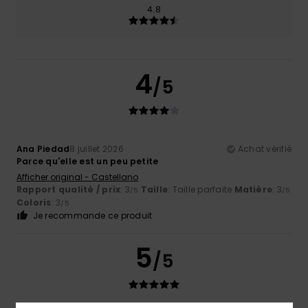
4.8
4
/5
Ana Piedad
8 juillet 2026
Achat vérifié
Parce qu'elle est un peu petite
Afficher original - Castellano
Rapport qualité / prix
: 3
Taille
: Taille parfaite
Matière
: 3
/5
/5
Coloris
: 3
/5
Je recommande ce produit
5
/5