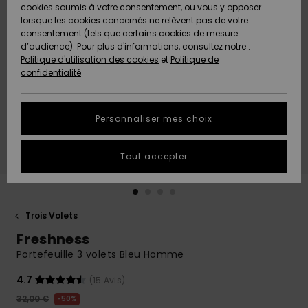
Quiksilver
A
cookies soumis à votre consentement, ou vous y opposer
Freedom
AIDE &
Découvrir
lorsque les cookies concernés ne relèvent pas de votre
CONTACT
consentement (tels que certains cookies de mesure
Nouveautés
Nouveautés
d’audience). Pour plus d'informations, consultez notre :
Protection
Politique d'utilisation des cookies
et
Politique de
des
Communauté
MAGASINS
confidentialité
données
A
A
Découvrir
Découvrir
QUIKSILVER
Guide des
APP
Personnaliser mes choix
tailles
LISTE DE
Tout accepter
SOUHAITS
Démarrez
une
conversation
pour
obtenir la
Trois Volets
réponse la
Freshness
plus rapide
à votre
Portefeuille 3 volets Bleu Homme
question.
4.7
(15 Avis)
Démarrer
une
32,00 €
50%
conversation