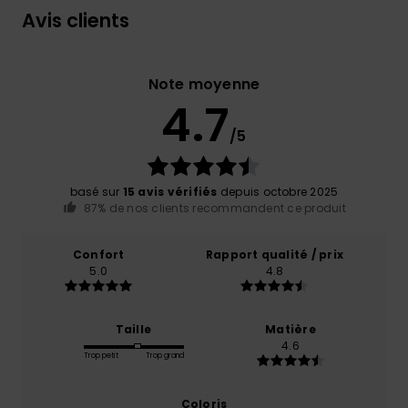
Avis clients
Note moyenne
4.7
/5
basé sur
15 avis vérifiés
depuis octobre 2025
87% de nos clients recommandent ce produit
Confort
Rapport qualité / prix
5.0
4.8
Taille
Matière
4.6
Trop petit
Trop grand
Coloris