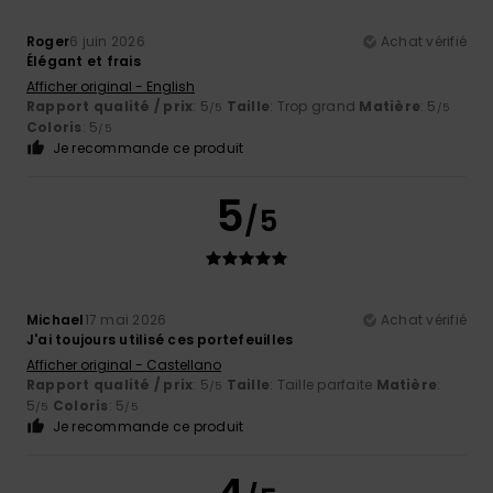
Roger
6 juin 2026
Achat vérifié
Élégant et frais
Afficher original - English
Rapport qualité / prix
: 5
Taille
: Trop grand
Matière
: 5
/5
/5
Coloris
: 5
/5
Je recommande ce produit
5
/5
Michael
17 mai 2026
Achat vérifié
J'ai toujours utilisé ces portefeuilles
Afficher original - Castellano
Rapport qualité / prix
: 5
Taille
: Taille parfaite
Matière
:
/5
5
Coloris
: 5
/5
/5
Je recommande ce produit