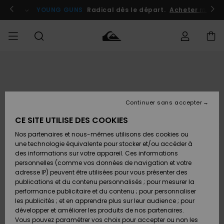
Passer
à
atuits
Se connecter / s'inscrire
YOUNG GUNS
Radical dès le départ.
Acheter maint
l'information
sur
le
produit
Accéder à
HOMME
Vêtements
Vêtements
Shop
Surf
Snow
Outlet
ma
Shop
Shop
Homme
commande
Homme
Homme
GARÇON
Continuer sans accepter
Accessoires
Accessoires
Nouveautés
Livraison
Outlet
CE SITE UTILISE DES COOKIES
FEMME
Surf
Snow
Enfant
Shop
Shop
Nos partenaires et nous-mêmes utilisons des cookies ou
Retours
Chaussures
Chaussures
A
Enfant
Enfant
une technologie équivalente pour stocker et/ou accéder à
& Tongs
& Tongs
Découvrir
SURF
des informations sur votre appareil. Ces informations
Outlet
personnelles (comme vos données de navigation et votre
Paiement
Femme
adresse IP) peuvent être utilisées pour vous présenter des
SNOW
Highlights
Snow
publications et du contenu personnalisés ; pour mesurer la
Surf
Surf
Snow
Shop
Carte
performance publicitaire et du contenu ; pour personnaliser
Femme
Cadeau
les publicités ; et en apprendre plus sur leur audience ; pour
OUTLET
développer et améliorer les produits de nos partenaires.
Communauté
Snow
Snow
Vous pouvez paramétrer vos choix pour accepter ou non les