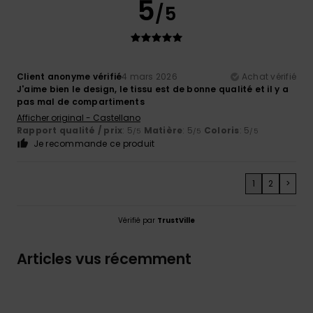
5
/5
Client anonyme vérifié
4 mars 2026
Achat vérifié
J'aime bien le design, le tissu est de bonne qualité et il y a
pas mal de compartiments
Afficher original - Castellano
Rapport qualité / prix
: 5
Matière
: 5
Coloris
: 5
/5
/5
/5
Je recommande ce produit
1
2
>
Vérifié par
TrustVille
Articles vus récemment