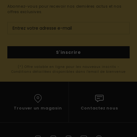
Abonnez-vous pour recevoir nos dernières actus et nos
offres exclusives.
S'inscrire
(*) Offre valable en ligne pour les nouveaux inscrits -
Conditions détaillées disponibles dans l'email de bienvenue
Trouver un magasin
Contactez nous