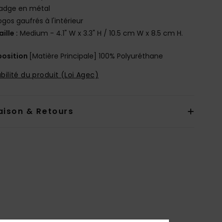
adge en métal
ogos gaufrés à l'intérieur
aille :
Medium - 4.1" W x 3.3" H / 10.5 cm W x 8.5 cm H.
osition
[Matière Principale] 100% Polyuréthane
bilité du produit (Loi Agec)
aison & Retours