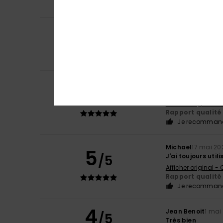
Je recommand
4
Leo
28 juin 2026
/5
Satisfait du prod
Rapport qualité 
Je recommand
Roger
6 juin 2026
5
/5
Élégant et frais
Afficher original - 
Rapport qualité 
Je recommand
Michael
17 mai 20
5
/5
J'ai toujours util
Afficher original -
Rapport qualité 
Je recommand
4
Jean Benoit
1 mai
/5
Très bien