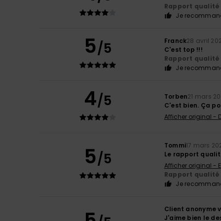
Rapport qualité 
Je recommand
5
Franck
28 avril 20
/5
C'est top !!!
Rapport qualité 
Je recommand
4
/5
Torben
21 mars 2
C'est bien. Ça po
Afficher original -
Tommi
17 mars 20
5
/5
Le rapport qualit
Afficher original - 
Rapport qualité 
Je recommand
Client anonyme v
5
J'aime bien le de