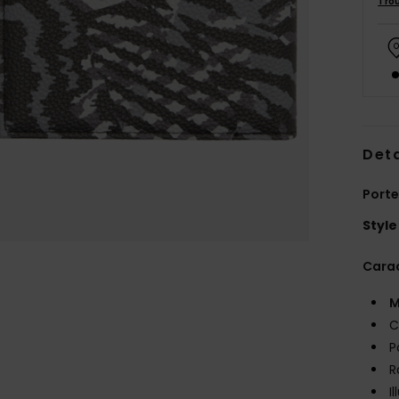
Tro
Deta
Porte
Style
Carac
M
C
P
R
I