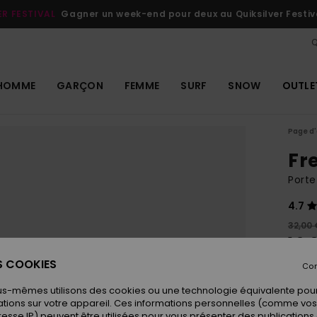
ER FESTIVAL
Gagner un week-end pour deux au Quiksilver Festiv
Q
HOMME
GARÇON
FEMME
SURF
SNOW
OUTLE
Page d'
Fr
Porte
4.7
32,00 
16,
ES COOKIES
OUTL
Con
us-mêmes utilisons des cookies ou une technologie équivalente pour
tions sur votre appareil. Ces informations personnelles (comme v
Coule
resse IP) peuvent être utilisées pour vous présenter des publications