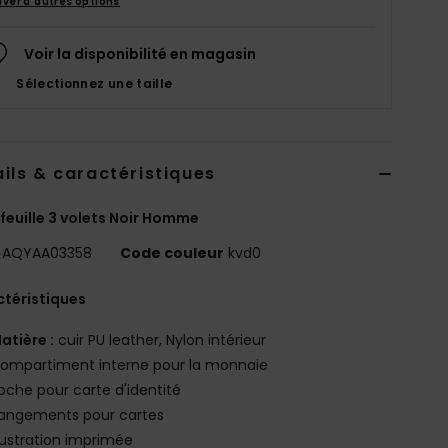
uver d'autres options
Voir la disponibilité en magasin
Sélectionnez une taille
ils & caractéristiques
feuille 3 volets Noir Homme
AQYAA03358
Code couleur
kvd0
téristiques
atière :
cuir PU leather, Nylon intérieur
ompartiment interne pour la monnaie
oche pour carte d'identité
angements pour cartes
llustration imprimée