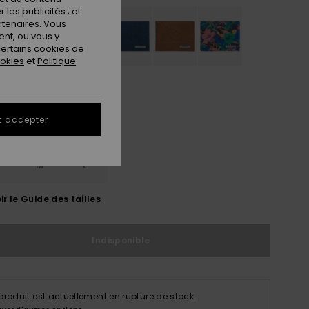
les publicités ; et
rtenaires. Vous
nt, ou vous y
ertains cookies de
ookies
et
Politique
t accepter
M
L
ir le Guide des tailles
Indisponible
produit est actuellement en rupture de stock.