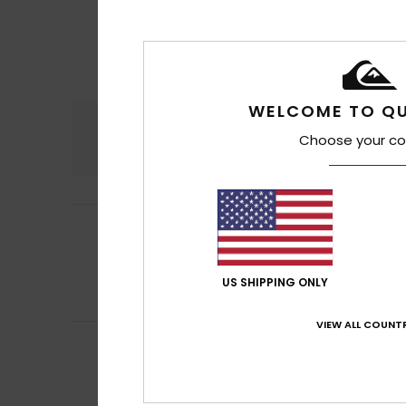
WELCOME TO QU
Confort
Rap
Choose your co
5.0
Ana Piedad
8 juil
4
/5
Parce qu'elle est
Afficher original -
Rapport qualité 
US SHIPPING ONLY
Je recommand
VIEW ALL COUNTR
Gregorio Alfredo
5
/5
Un excellent port
Afficher original -
Rapport qualité 