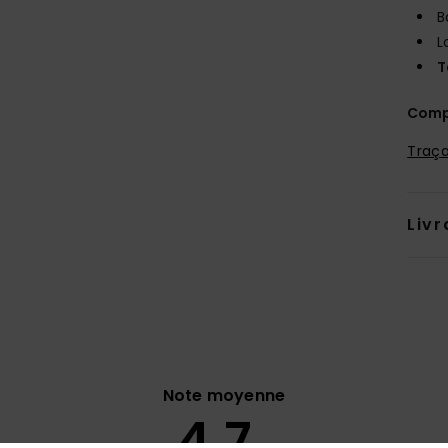
B
L
T
Comp
Traça
Livr
Note moyenne
4.7