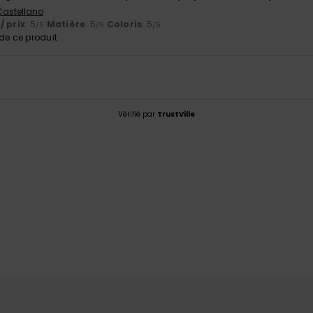
 Castellano
/ prix
: 5
Matière
: 5
Coloris
: 5
/5
/5
/5
e ce produit
Vérifié par
TrustVille