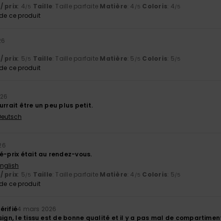
/ prix
: 4
Taille
: Taille parfaite
Matière
: 4
Coloris
: 4
/5
/5
/5
e ce produit
26
/ prix
: 5
Taille
: Taille parfaite
Matière
: 5
Coloris
: 5
/5
/5
/5
e ce produit
026
urrait être un peu plus petit.
 Deutsch
26
é-prix était au rendez-vous.
English
/ prix
: 5
Taille
: Taille parfaite
Matière
: 4
Coloris
: 5
/5
/5
/5
e ce produit
érifié
4 mars 2026
sign, le tissu est de bonne qualité et il y a pas mal de compartimen