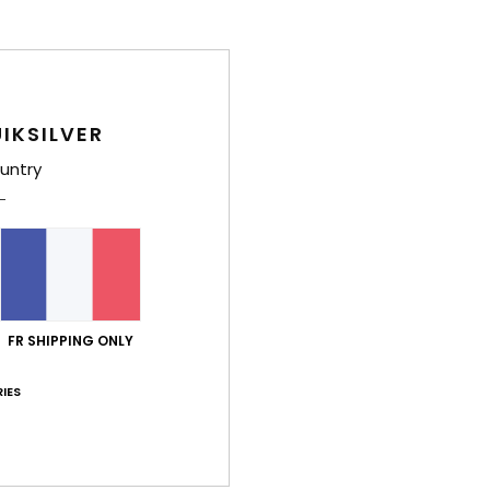
/5
basé sur
15 avis vérifiés
depuis octobre 2025
87% de nos clients recommandent ce produit
IKSILVER
port qualité / prix
Taille
Matiè
untry
4.8
4.6
Trop petit
Trop grand
let 2026
 un peu petite
 Castellano
/ prix
: 3
Taille
: Taille parfaite
Matière
: 3
Coloris
: 3
FR SHIPPING ONLY
/5
/5
/5
e ce produit
IES
30 juin 2026
efeuille
 Castellano
/ prix
: 5
Taille
: Taille parfaite
Matière
: 5
Coloris
: 5
/5
/5
/5