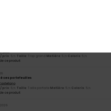
e ce produit
uit
/ prix
: 5
Matière
: 5
Coloris
: 5
/5
/5
/5
e ce produit
English
/ prix
: 5
Taille
: Trop grand
Matière
: 5
Coloris
: 5
/5
/5
/5
e ce produit
26
isé ces portefeuilles
 Castellano
/ prix
: 5
Taille
: Taille parfaite
Matière
: 5
Coloris
: 5
/5
/5
/5
e ce produit
 2026