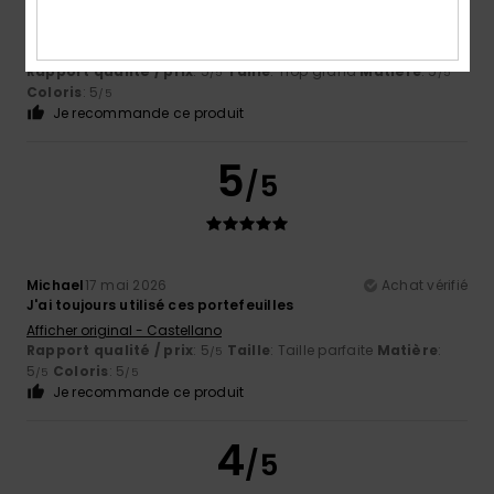
Roger
6 juin 2026
Achat vérifié
Élégant et frais
Afficher original - English
Rapport qualité / prix
: 5
Taille
: Trop grand
Matière
: 5
/5
/5
Coloris
: 5
/5
Je recommande ce produit
5
/5
Michael
17 mai 2026
Achat vérifié
J'ai toujours utilisé ces portefeuilles
Afficher original - Castellano
Rapport qualité / prix
: 5
Taille
: Taille parfaite
Matière
:
/5
5
Coloris
: 5
/5
/5
Je recommande ce produit
4
/5