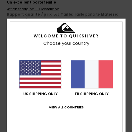
Un excellent portefeuille
Afficher original - Castellano
Rapport qualité / prix
: 5
Taille
: Taille parfaite
Matière
:
/5
5
Coloris
: 5
/5
/5
Je recommande ce produit
WELCOME TO QUIKSILVER
4
/5
Choose your country
Leo
28 juin 2026
Achat vérifié
Satisfait du produit
Rapport qualité / prix
: 5
Matière
: 5
Coloris
: 5
/5
/5
/5
Je recommande ce produit
US SHIPPING ONLY
FR SHIPPING ONLY
5
/5
VIEW ALL COUNTRIES