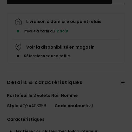
Livraison à domicile ou point relais
Prévue à partir du
12 août
Voir la disponibilité en magasin
Sélectionnez une taille
Details & caractéristiques
Portefeuille 3 volets Noir Homme
Style
AQYAA03358
Code couleur
kvj1
Caractéristiques
Matière :
cuir PU leather, Nylon intérieur