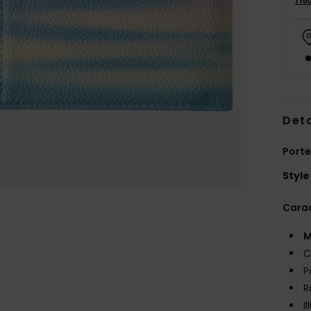
Tro
Deta
Porte
Style
Carac
M
C
P
R
I