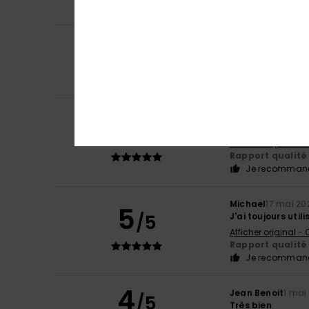
Je recommand
4
Leo
28 juin 2026
/5
Satisfait du prod
Rapport qualité 
Je recommand
Roger
6 juin 2026
5
/5
Élégant et frais
Afficher original - 
Rapport qualité 
Je recommand
Michael
17 mai 20
5
/5
J'ai toujours util
Afficher original -
Rapport qualité 
Je recommand
4
Jean Benoit
1 mai
/5
Très bien