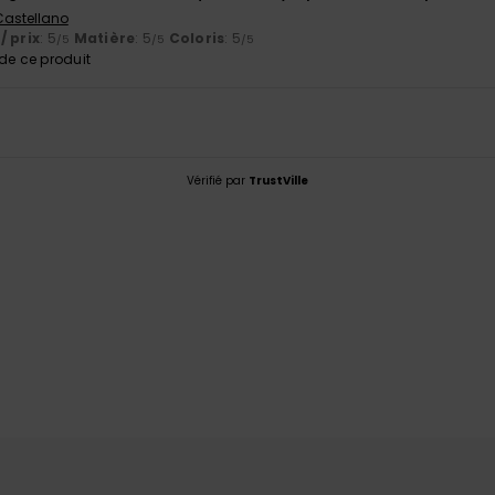
 Castellano
/ prix
: 5
Matière
: 5
Coloris
: 5
/5
/5
/5
e ce produit
Vérifié par
TrustVille