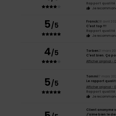
Rapport qualité 
Je recommand
5
Franck
28 avril 20
/5
C'est top !!!
Rapport qualité 
Je recommand
4
/5
Torben
21 mars 2
C'est bien. Ça po
Afficher original -
Tommi
17 mars 20
5
/5
Le rapport qualit
Afficher original - 
Rapport qualité 
Je recommand
Client anonyme v
5
J'aime bien le de