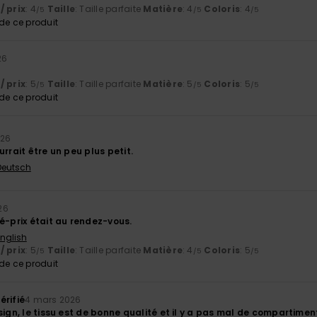
/ prix
: 4
Taille
: Taille parfaite
Matière
: 4
Coloris
: 4
/5
/5
/5
e ce produit
26
/ prix
: 5
Taille
: Taille parfaite
Matière
: 5
Coloris
: 5
/5
/5
/5
e ce produit
026
urrait être un peu plus petit.
 Deutsch
26
é-prix était au rendez-vous.
English
/ prix
: 5
Taille
: Taille parfaite
Matière
: 4
Coloris
: 5
/5
/5
/5
e ce produit
érifié
4 mars 2026
sign, le tissu est de bonne qualité et il y a pas mal de compartimen