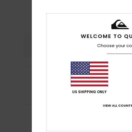
WELCOME TO QU
Confort
Rap
Choose your co
5.0
Ana Piedad
8 juil
4
/5
Parce qu'elle est
Afficher original -
Rapport qualité 
US SHIPPING ONLY
Je recommand
VIEW ALL COUNTR
Gregorio Alfredo
5
/5
Un excellent port
Afficher original -
Rapport qualité 