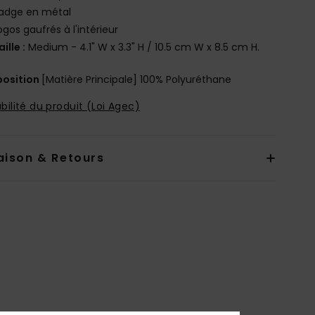
adge en métal
ogos gaufrés à l'intérieur
aille :
Medium - 4.1" W x 3.3" H / 10.5 cm W x 8.5 cm H.
osition
[Matière Principale] 100% Polyuréthane
bilité du produit (Loi Agec)
aison & Retours