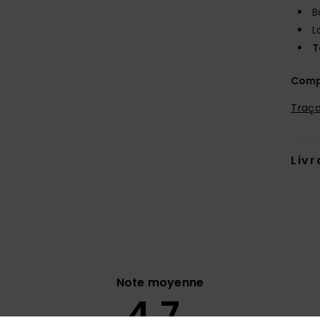
B
L
T
Comp
Traça
Livr
Note moyenne
4.7