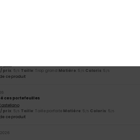
e ce produit
uit
/ prix
: 5
Matière
: 5
Coloris
: 5
/5
/5
/5
e ce produit
English
/ prix
: 5
Taille
: Trop grand
Matière
: 5
Coloris
: 5
/5
/5
/5
e ce produit
26
isé ces portefeuilles
 Castellano
/ prix
: 5
Taille
: Taille parfaite
Matière
: 5
Coloris
: 5
/5
/5
/5
e ce produit
 2026