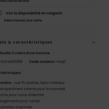
uver d'autres options
Voir la disponibilité en magasin
Sélectionnez une taille
ils & caractéristiques
feuille 3 volets Rose Homme
AQYAA03358
Code couleur
meq0
téristiques
atière :
cuir PU leather, Nylon intérieur
ompartiment interne pour la monnaie
oche pour carte d'identité
angements pour cartes
llustration imprimée