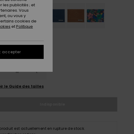
les publicités ; et
rtenaires. Vous
nt, ou vous y
ertains cookies de
ookies
et
Politique
t accepter
M
L
ir le Guide des tailles
Indisponible
produit est actuellement en rupture de stock.