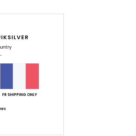
/5
basé sur
15 avis vérifiés
depuis octobre 2025
87% de nos clients recommandent ce produit
IKSILVER
port qualité / prix
Taille
Matiè
untry
4.8
4.6
Trop petit
Trop grand
let 2026
 un peu petite
 Castellano
/ prix
: 3
Taille
: Taille parfaite
Matière
: 3
Coloris
: 3
FR SHIPPING ONLY
/5
/5
/5
e ce produit
IES
30 juin 2026
efeuille
 Castellano
/ prix
: 5
Taille
: Taille parfaite
Matière
: 5
Coloris
: 5
/5
/5
/5