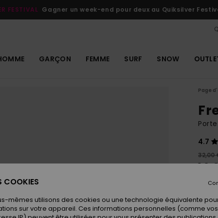
ER FESTIVAL
Gagner un week-end pour deux au Quiksilver Festiv
Q
HOMME
GARÇON
FEMME
SURF
SNOW
OUTLE
Page d'
Fr
Porte
4.7
32,00 
16,
ES COOKIES
OUTL
Con
us-mêmes utilisons des cookies ou une technologie équivalente pour
tions sur votre appareil. Ces informations personnelles (comme v
Coule
resse IP) peuvent être utilisées pour vous présenter des publications