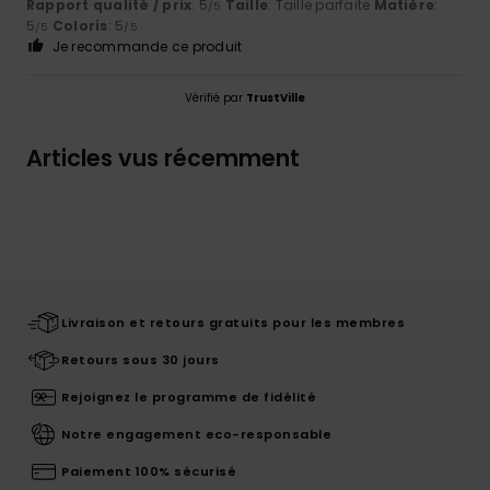
Rapport qualité / prix
: 5
Taille
: Taille parfaite
Matière
:
/5
5
Coloris
: 5
/5
/5
Je recommande ce produit
Vérifié par
TrustVille
Articles vus récemment
Livraison et retours gratuits pour les membres
Retours sous 30 jours
Rejoignez le programme de fidélité
Notre engagement eco-responsable
Paiement 100% sécurisé