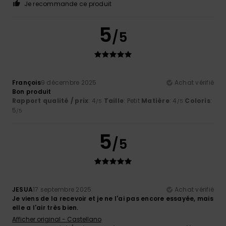
Je recommande ce produit
5
/5
François
9 décembre 2025
Achat vérifié
Bon produit
Rapport qualité / prix
: 4
Taille
: Petit
Matière
: 4
Coloris
:
/5
/5
5
/5
5
/5
JESUA
17 septembre 2025
Achat vérifié
Je viens de la recevoir et je ne l'ai pas encore essayée, mais
elle a l'air très bien.
Afficher original - Castellano