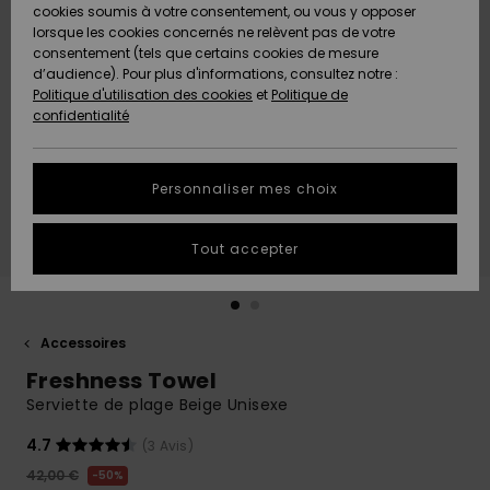
Quiksilver
A
cookies soumis à votre consentement, ou vous y opposer
Freedom
AIDE &
Découvrir
lorsque les cookies concernés ne relèvent pas de votre
CONTACT
consentement (tels que certains cookies de mesure
Nouveautés
Nouveautés
d’audience). Pour plus d'informations, consultez notre :
Protection
Politique d'utilisation des cookies
et
Politique de
des
Communauté
MAGASINS
confidentialité
données
A
A
Découvrir
Découvrir
QUIKSILVER
Guide des
APP
Personnaliser mes choix
tailles
LISTE DE
Tout accepter
SOUHAITS
Démarrez
une
conversation
pour
obtenir la
Accessoires
réponse la
Freshness Towel
plus rapide
à votre
Serviette de plage Beige Unisexe
question.
4.7
(3 Avis)
Démarrer
une
42,00 €
50%
conversation