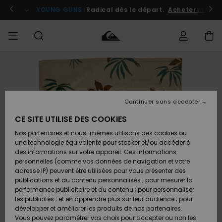
Passer
à
atuits
Se connecter / s'inscrire
YOUNG GUNS
Radical dès le départ.
Acheter maint
l'information
sur
le
produit
Accéder à
HOMME
Vêtements
Vêtements
Shop
Surf
Snow
Outlet
ma
Shop
Shop
Homme
commande
Homme
Homme
GARÇON
Continuer sans accepter
Accessoires
Accessoires
Nouveautés
Livraison
Outlet
CE SITE UTILISE DES COOKIES
FEMME
Surf
Snow
Enfant
Shop
Shop
Nos partenaires et nous-mêmes utilisons des cookies ou
Retours
Chaussures
Chaussures
A
Enfant
Enfant
une technologie équivalente pour stocker et/ou accéder à
& Tongs
& Tongs
Découvrir
SURF
des informations sur votre appareil. Ces informations
Outlet
personnelles (comme vos données de navigation et votre
Paiement
Femme
adresse IP) peuvent être utilisées pour vous présenter des
SNOW
Highlights
Snow
publications et du contenu personnalisés ; pour mesurer la
Surf
Surf
Snow
Shop
Carte
performance publicitaire et du contenu ; pour personnaliser
Femme
Cadeau
les publicités ; et en apprendre plus sur leur audience ; pour
OUTLET
développer et améliorer les produits de nos partenaires.
Communauté
Snow
Snow
Vous pouvez paramétrer vos choix pour accepter ou non les