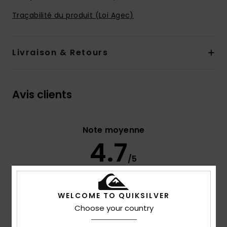
Traçabilité du produit (Loi Agec)
Livraison & Retours
Avis clients
Note moyenne
4.7
/5
basé sur
3 avis vérifiés
depuis septembre 2025
WELCOME TO QUIKSILVER
67% de nos clients recommandent ce produit
Choose your country
Confort
Rapport qualité / prix