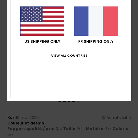
NaN
4.0
Taille
Matière
4.3
Trop petit
Trop grand
US SHIPPING ONLY
FR SHIPPING ONLY
Coloris
5.0
VIEW ALL COUNTRIES
4
/5
Karl
10 mai 2026
Achat vérifié
Couleur et design
Rapport qualité / prix
: 3
Taille
: Petit
Matière
: 4
Coloris
:
/5
/5
5
/5