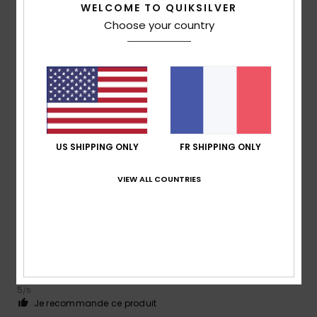
WELCOME TO QUIKSILVER
Choose your country
Taille
Matière
4.3
Trop petit
Trop grand
Coloris
5.0
US SHIPPING ONLY
FR SHIPPING ONLY
4
VIEW ALL COUNTRIES
/5
Karl
10 mai 2026
Achat vérifié
Couleur et design
Rapport qualité / prix
: 3
Taille
: Petit
Matière
: 4
Coloris
:
/5
/5
5
/5
Je recommande ce produit