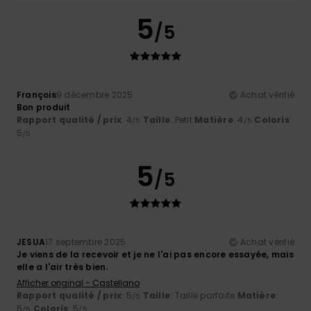
5
/5
François
9 décembre 2025
Achat vérifié
Bon produit
Rapport qualité / prix
: 4
Taille
: Petit
Matière
: 4
Coloris
:
/5
/5
5
/5
5
/5
JESUA
17 septembre 2025
Achat vérifié
Je viens de la recevoir et je ne l'ai pas encore essayée, mais
elle a l'air très bien.
Afficher original - Castellano
Rapport qualité / prix
: 5
Taille
: Taille parfaite
Matière
:
/5
5
Coloris
: 5
/5
/5