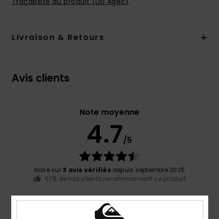
Traçabilité du produit (Loi Agec)
Livraison & Retours
Avis clients
Note moyenne
4.7
/5
basé sur
3 avis vérifiés
depuis septembre 2025
67% de nos clients recommandent ce produit
Confort
Rapport qualité / prix
NaN
4.0