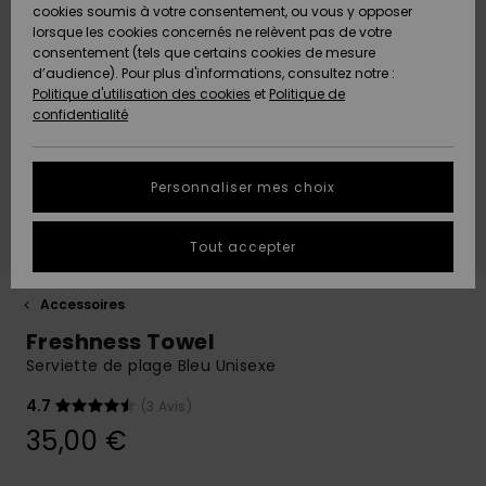
Quiksilver
A
cookies soumis à votre consentement, ou vous y opposer
Freedom
AIDE &
Découvrir
lorsque les cookies concernés ne relèvent pas de votre
CONTACT
consentement (tels que certains cookies de mesure
Nouveautés
Nouveautés
d’audience). Pour plus d'informations, consultez notre :
Protection
Politique d'utilisation des cookies
et
Politique de
des
Communauté
MAGASINS
confidentialité
données
A
A
Découvrir
Découvrir
QUIKSILVER
Guide des
APP
Personnaliser mes choix
tailles
LISTE DE
Tout accepter
SOUHAITS
Démarrez
une
conversation
Accessoires
pour
Freshness Towel
obtenir la
réponse la
Serviette de plage Bleu Unisexe
plus rapide
à votre
4.7
(3 Avis)
question.
35,00 €
Démarrer
une
conversation