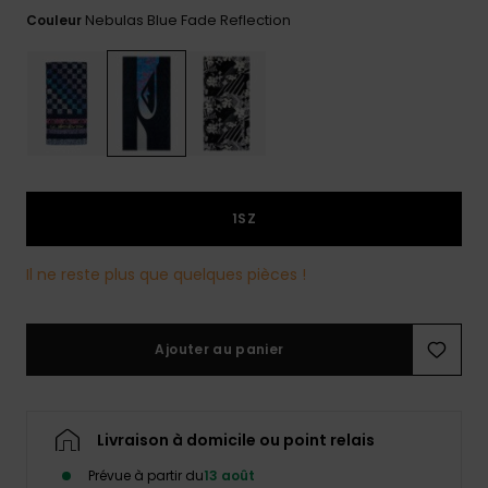
Nebulas Blue Fade Reflection
Couleur
Trouvez
des
réponses
aux
questions
les plus
fréquentes
et notre
formulaire
de
1SZ
contact.
Consulter
Il ne reste plus que quelques pièces !
la FAQ
Ajouter au panier
Livraison à domicile ou point relais
Prévue à partir du
13 août