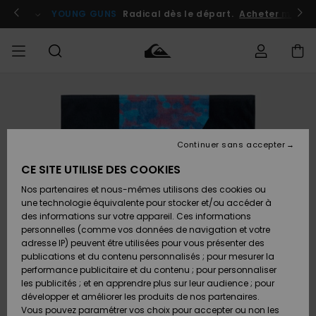
Passer
à
atuits
Se connecter / s'inscrire
YOUNG GUNS
Radical dès le départ.
Acheter maint
l'information
sur
le
produit
Accéder à
HOMME
Vêtements
Vêtements
Shop
Surf
Snow
Outlet
ma
Shop
Shop
Homme
commande
Homme
Homme
GARÇON
Continuer sans accepter
Accessoires
Accessoires
Nouveautés
Livraison
Outlet
CE SITE UTILISE DES COOKIES
FEMME
Surf
Snow
Enfant
Shop
Shop
Nos partenaires et nous-mêmes utilisons des cookies ou
Retours
Chaussures
Chaussures
A
Enfant
Enfant
une technologie équivalente pour stocker et/ou accéder à
& Tongs
& Tongs
Découvrir
SURF
des informations sur votre appareil. Ces informations
Outlet
personnelles (comme vos données de navigation et votre
Paiement
Femme
adresse IP) peuvent être utilisées pour vous présenter des
SNOW
Highlights
Snow
publications et du contenu personnalisés ; pour mesurer la
Surf
Surf
Snow
Shop
Carte
performance publicitaire et du contenu ; pour personnaliser
Femme
Cadeau
les publicités ; et en apprendre plus sur leur audience ; pour
OUTLET
développer et améliorer les produits de nos partenaires.
Communauté
Snow
Snow
Vous pouvez paramétrer vos choix pour accepter ou non les