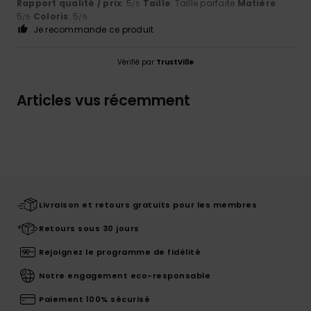
Rapport qualité / prix
: 5
Taille
: Taille parfaite
Matière
:
/5
5
Coloris
: 5
/5
/5
Je recommande ce produit
Vérifié par
TrustVille
Articles vus récemment
Livraison et retours gratuits pour les membres
Retours sous 30 jours
Rejoignez le programme de fidélité
Notre engagement eco-responsable
Paiement 100% sécurisé