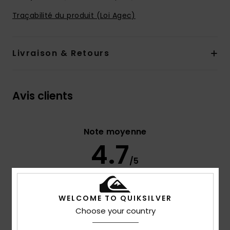
Traçabilité du produit (Loi Agec)
Livraison & Retours
Avis clients
Note moyenne
4.7
/5
basé sur
3 avis vérifiés
depuis septembre 2025
WELCOME TO QUIKSILVER
67% de nos clients recommandent ce produit
Choose your country
Confort
Rapport qualité / prix