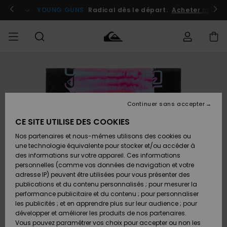
Passer
à
atuits
Se connecter / s'inscrire
YOUNG GUNS
Radical dès le départ.
Acheter maint
l'information
sur
le
produit
Accéder à
HOMME
Vêtements
Vêtements
Shop
Surf
Snow
Outlet
ma
Shop
Shop
Homme
commande
Homme
Homme
GARÇON
Continuer sans accepter
Accessoires
Accessoires
Nouveautés
Livraison
Outlet
CE SITE UTILISE DES COOKIES
FEMME
Surf
Snow
Enfant
Shop
Shop
Nos partenaires et nous-mêmes utilisons des cookies ou
Retours
Chaussures
Chaussures
A
Enfant
Enfant
une technologie équivalente pour stocker et/ou accéder à
& Tongs
& Tongs
Découvrir
SURF
des informations sur votre appareil. Ces informations
Outlet
personnelles (comme vos données de navigation et votre
Paiement
Femme
adresse IP) peuvent être utilisées pour vous présenter des
SNOW
Highlights
Snow
publications et du contenu personnalisés ; pour mesurer la
Surf
Surf
Snow
Shop
Carte
performance publicitaire et du contenu ; pour personnaliser
Femme
Cadeau
les publicités ; et en apprendre plus sur leur audience ; pour
OUTLET
développer et améliorer les produits de nos partenaires.
Communauté
Snow
Snow
Vous pouvez paramétrer vos choix pour accepter ou non les