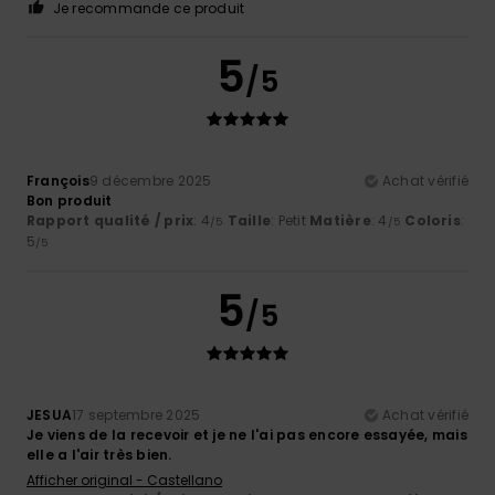
Je recommande ce produit
5
/5
François
9 décembre 2025
Achat vérifié
Bon produit
Rapport qualité / prix
: 4
Taille
: Petit
Matière
: 4
Coloris
:
/5
/5
5
/5
5
/5
JESUA
17 septembre 2025
Achat vérifié
Je viens de la recevoir et je ne l'ai pas encore essayée, mais
elle a l'air très bien.
Afficher original - Castellano