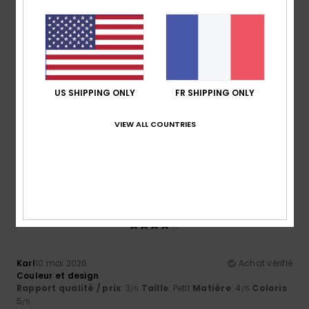
NaN
4.0
Taille
Matière
4.3
Trop petit
Trop grand
US SHIPPING ONLY
FR SHIPPING ONLY
Coloris
5.0
VIEW ALL COUNTRIES
4
/5
Karl
10 mai 2026
Achat vérifié
Couleur et design
Rapport qualité / prix
: 3
Taille
: Petit
Matière
: 4
Coloris
:
/5
/5
5
/5