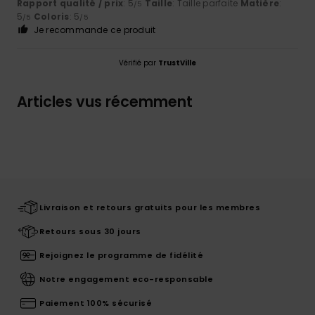
Rapport qualité / prix
: 5
Taille
: Taille parfaite
Matière
:
/5
5
Coloris
: 5
/5
/5
Je recommande ce produit
Vérifié par
TrustVille
Articles vus récemment
Livraison et retours gratuits pour les membres
Retours sous 30 jours
Rejoignez le programme de fidélité
Notre engagement eco-responsable
Paiement 100% sécurisé