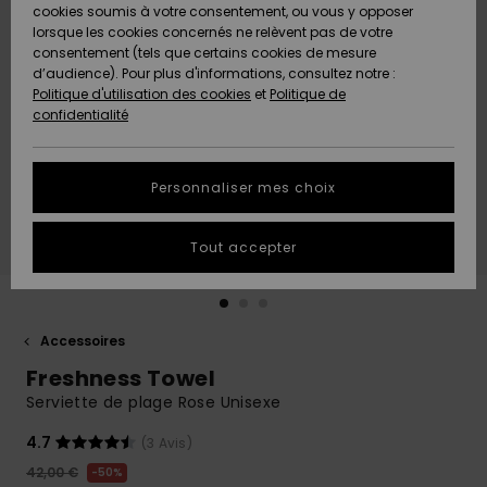
Quiksilver
A
cookies soumis à votre consentement, ou vous y opposer
Freedom
AIDE &
Découvrir
lorsque les cookies concernés ne relèvent pas de votre
CONTACT
consentement (tels que certains cookies de mesure
Nouveautés
Nouveautés
d’audience). Pour plus d'informations, consultez notre :
Protection
Politique d'utilisation des cookies
et
Politique de
des
Communauté
MAGASINS
confidentialité
données
A
A
Découvrir
Découvrir
QUIKSILVER
Guide des
APP
Personnaliser mes choix
tailles
LISTE DE
Tout accepter
SOUHAITS
Démarrez
une
conversation
pour
obtenir la
Accessoires
réponse la
Freshness Towel
plus rapide
à votre
Serviette de plage Rose Unisexe
question.
4.7
(3 Avis)
Démarrer
une
42,00 €
50%
conversation