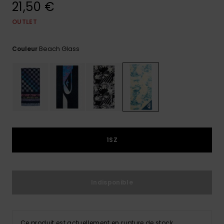
21,50 €
Trouvez
des
OUTLET
réponses
aux
Beach Glass
questions
Couleur
les plus
fréquentes
et notre
formulaire
de
contact.
Consulter
la FAQ
1SZ
Indisponible
Ce produit est actuellement en rupture de stock.