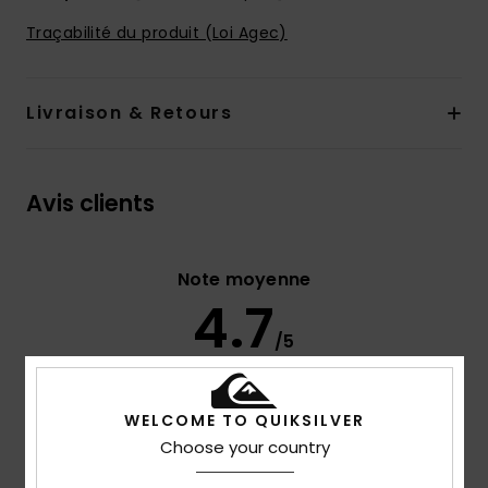
Traçabilité du produit (Loi Agec)
Livraison & Retours
Avis clients
Note moyenne
4.7
/5
basé sur
3 avis vérifiés
depuis septembre 2025
WELCOME TO QUIKSILVER
67% de nos clients recommandent ce produit
Choose your country
Confort
Rapport qualité / prix