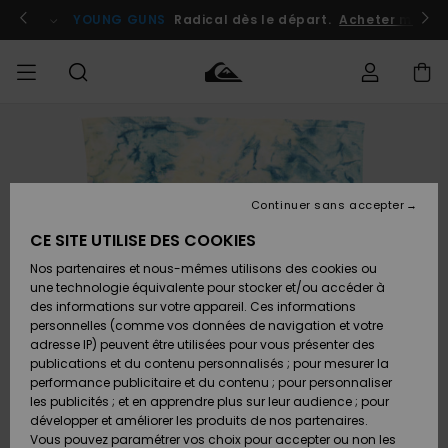
Passer
à
atuits
Se connecter / s'inscrire
YOUNG GUNS
Radical dès le départ.
Acheter maint
l'information
sur
le
produit
Accéder à
HOMME
Vêtements
Vêtements
Shop
Surf
Snow
Outlet
ma
Shop
Shop
Homme
commande
Homme
Homme
GARÇON
Continuer sans accepter
Accessoires
Accessoires
Nouveautés
Livraison
Outlet
CE SITE UTILISE DES COOKIES
FEMME
Surf
Snow
Enfant
Shop
Shop
Nos partenaires et nous-mêmes utilisons des cookies ou
Retours
Chaussures
Chaussures
A
Enfant
Enfant
une technologie équivalente pour stocker et/ou accéder à
& Tongs
& Tongs
Découvrir
SURF
des informations sur votre appareil. Ces informations
Outlet
personnelles (comme vos données de navigation et votre
Paiement
Femme
adresse IP) peuvent être utilisées pour vous présenter des
SNOW
Highlights
Snow
publications et du contenu personnalisés ; pour mesurer la
Surf
Surf
Snow
Shop
Carte
performance publicitaire et du contenu ; pour personnaliser
Femme
Cadeau
les publicités ; et en apprendre plus sur leur audience ; pour
OUTLET
développer et améliorer les produits de nos partenaires.
Communauté
Snow
Snow
Vous pouvez paramétrer vos choix pour accepter ou non les