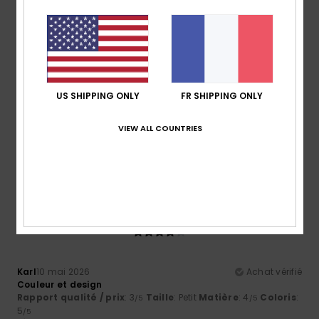
NaN
4.0
Taille
Matière
4.3
Trop petit
Trop grand
US SHIPPING ONLY
FR SHIPPING ONLY
Coloris
5.0
VIEW ALL COUNTRIES
4
/5
Karl
10 mai 2026
Achat vérifié
Couleur et design
Rapport qualité / prix
: 3
Taille
: Petit
Matière
: 4
Coloris
:
/5
/5
5
/5