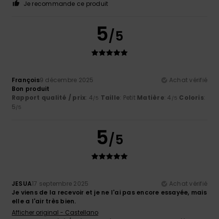
Je recommande ce produit
5
/5
François
9 décembre 2025
Achat vérifié
Bon produit
Rapport qualité / prix
: 4
Taille
: Petit
Matière
: 4
Coloris
:
/5
/5
5
/5
5
/5
JESUA
17 septembre 2025
Achat vérifié
Je viens de la recevoir et je ne l'ai pas encore essayée, mais
elle a l'air très bien.
Afficher original - Castellano