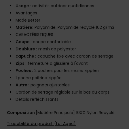
Usage :
activités outdoor quotidiennes
Avantages
Made Better
Matière:
Polyamide, Polyamide recyclé 102 g/m3
CARACTÉRISTIQUES
Coupe :
coupe confortable
Doublure :
mesh de polyester
capuche :
capuche fixe avec cordon de serrage
Zips :
fermeture à glissière à l'avant
Poches :
2 poches pour les mains zippées
1 poche poitrine zippée
Autre :
poignets ajustables
Cordon de serrage réglable sur le bas du corps
Détails réfléchissants
Composition
[Matière Principale] 100% Nylon Recyclé
Traçabilité du produit (Loi Agec)