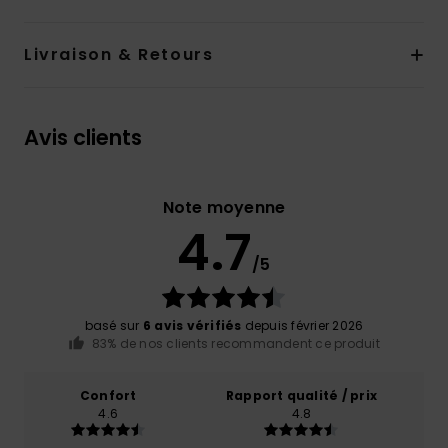
Livraison & Retours
Avis clients
Note moyenne
4.7
/5
basé sur
6 avis vérifiés
depuis février 2026
83% de nos clients recommandent ce produit
Confort
Rapport qualité / prix
4.6
4.8