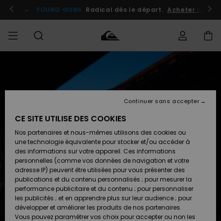
Passer
à
atuits
Se connecter / s'inscrire
YOUNG GUNS
Radical dès le départ.
Acheter maint
l'information
sur
le
produit
Accéder à
HOMME
Vêtements
Vêtements
Shop
Surf
Snow
Outlet
ma
Shop
Shop
Homme
commande
Homme
Homme
GARÇON
Continuer sans accepter
Accessoires
Accessoires
Nouveautés
Livraison
Outlet
CE SITE UTILISE DES COOKIES
FEMME
Surf
Snow
Enfant
Shop
Shop
Nos partenaires et nous-mêmes utilisons des cookies ou
Retours
Chaussures
Chaussures
A
Enfant
Enfant
une technologie équivalente pour stocker et/ou accéder à
& Tongs
& Tongs
Découvrir
SURF
des informations sur votre appareil. Ces informations
Outlet
personnelles (comme vos données de navigation et votre
Paiement
Femme
adresse IP) peuvent être utilisées pour vous présenter des
SNOW
Highlights
Snow
publications et du contenu personnalisés ; pour mesurer la
Surf
Surf
Snow
Shop
Carte
performance publicitaire et du contenu ; pour personnaliser
Femme
Cadeau
les publicités ; et en apprendre plus sur leur audience ; pour
OUTLET
développer et améliorer les produits de nos partenaires.
Communauté
Snow
Snow
Vous pouvez paramétrer vos choix pour accepter ou non les