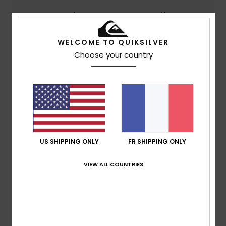
Taille
Matière
4.7
Trop petit
Trop grand
WELCOME TO QUIKSILVER
Choose your country
Coloris
4.8
4
/5
US SHIPPING ONLY
FR SHIPPING ONLY
VIEW ALL COUNTRIES
Bert
10 juillet 2026
Achat vérifié
Écoute, c'est juste le produit que je cherchais, je veux dire,
ce n'est pas comme si ça bouleversait ma vie. Oh, et je
déteste vraiment ces sondages. Si ton produit est bon, tu
n'as pas besoin de tout ça.
Afficher original - Dutch
Confort
: 4
Rapport qualité / prix
: 5
Taille
: Grand
/5
/5