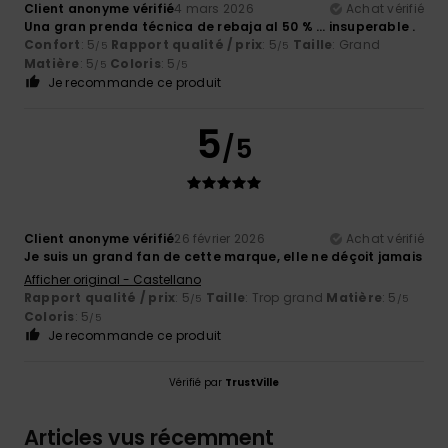
Client anonyme vérifié
4 mars 2026
Achat vérifié
Una gran prenda técnica de rebaja al 50 % … insuperable .
Confort
: 5
Rapport qualité / prix
: 5
Taille
: Grand
/5
/5
Matière
: 5
Coloris
: 5
/5
/5
Je recommande ce produit
5
/5
Client anonyme vérifié
26 février 2026
Achat vérifié
Je suis un grand fan de cette marque, elle ne déçoit jamais
Afficher original - Castellano
Rapport qualité / prix
: 5
Taille
: Trop grand
Matière
: 5
/5
/5
Coloris
: 5
/5
Je recommande ce produit
Vérifié par
TrustVille
Articles vus récemment