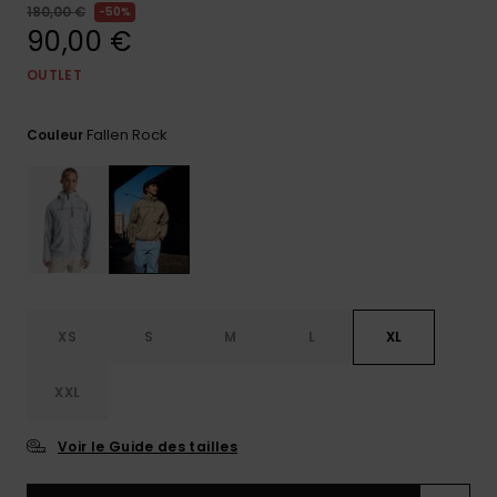
180,00 €
50%
Trouvez
90,00 €
des
réponses
OUTLET
aux
questions
les plus
Fallen Rock
Couleur
fréquentes
et notre
formulaire
de
contact.
Consulter
la FAQ
XS
S
M
L
XL
XXL
Voir le Guide des tailles