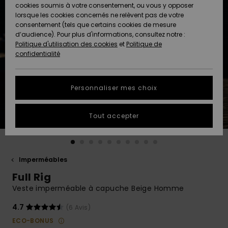
Quiksilver
A
cookies soumis à votre consentement, ou vous y opposer
Freedom
AIDE &
Découvrir
lorsque les cookies concernés ne relèvent pas de votre
CONTACT
consentement (tels que certains cookies de mesure
Nouveautés
Nouveautés
d’audience). Pour plus d'informations, consultez notre :
Protection
Politique d'utilisation des cookies
et
Politique de
des
Communauté
MAGASINS
confidentialité
données
A
A
Découvrir
Découvrir
QUIKSILVER
Guide des
APP
Personnaliser mes choix
tailles
LISTE DE
Tout accepter
SOUHAITS
Démarrez
une
conversation
pour
obtenir la
Imperméables
réponse la
Full Rig
plus rapide
à votre
Veste imperméable à capuche Beige Homme
question.
4.7
(6 Avis)
Démarrer
une
ECO-BONUS
conversation