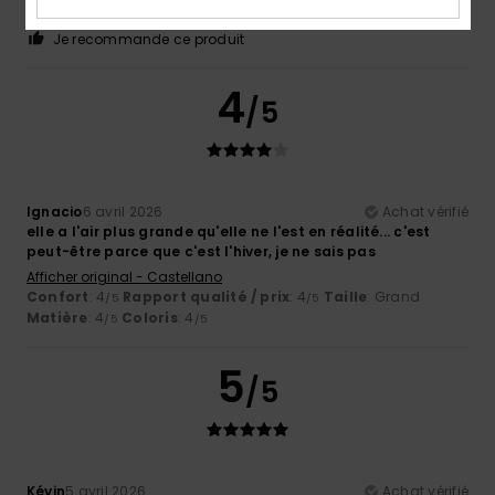
Matière
: 4
Coloris
: 5
/5
/5
Je recommande ce produit
4
/5
Ignacio
6 avril 2026
Achat vérifié
elle a l'air plus grande qu'elle ne l'est en réalité... c'est
peut-être parce que c'est l'hiver, je ne sais pas
Afficher original - Castellano
Confort
: 4
Rapport qualité / prix
: 4
Taille
: Grand
/5
/5
Matière
: 4
Coloris
: 4
/5
/5
5
/5
Kévin
5 avril 2026
Achat vérifié