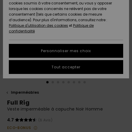
Quiksilver
A
cookies soumis à votre consentement, ou vous y opposer
Freedom
AIDE &
Découvrir
lorsque les cookies concernés ne relèvent pas de votre
CONTACT
consentement (tels que certains cookies de mesure
Nouveautés
Nouveautés
d’audience). Pour plus d'informations, consultez notre :
Protection
Politique d'utilisation des cookies
et
Politique de
des
Communauté
MAGASINS
confidentialité
données
A
A
Découvrir
Découvrir
QUIKSILVER
Guide des
APP
Personnaliser mes choix
tailles
LISTE DE
Tout accepter
SOUHAITS
Démarrez
une
conversation
pour
obtenir la
Imperméables
réponse la
Full Rig
plus rapide
à votre
Veste imperméable à capuche Noir Homme
question.
4.7
(6 Avis)
Démarrer
une
ECO-BONUS
conversation