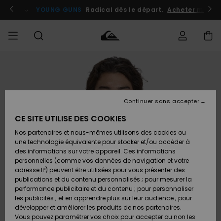
Passer
à
atuits
Se connecter / s'inscrire
YOUNG GUNS
Radical dès le départ.
Acheter maint
l'information
sur
le
produit
Accéder à
HOMME
Vêtements
Vêtements
Shop
Surf
Snow
Outlet
ma
Shop
Shop
Homme
commande
Homme
Homme
GARÇON
Continuer sans accepter
Accessoires
Accessoires
Nouveautés
Livraison
Outlet
CE SITE UTILISE DES COOKIES
FEMME
Surf
Snow
Enfant
Shop
Shop
Nos partenaires et nous-mêmes utilisons des cookies ou
Retours
Chaussures
Chaussures
A
Enfant
Enfant
une technologie équivalente pour stocker et/ou accéder à
& Tongs
& Tongs
Découvrir
SURF
des informations sur votre appareil. Ces informations
Outlet
personnelles (comme vos données de navigation et votre
Paiement
Femme
adresse IP) peuvent être utilisées pour vous présenter des
SNOW
Highlights
Snow
publications et du contenu personnalisés ; pour mesurer la
Surf
Surf
Snow
Shop
Carte
performance publicitaire et du contenu ; pour personnaliser
Femme
Cadeau
les publicités ; et en apprendre plus sur leur audience ; pour
OUTLET
développer et améliorer les produits de nos partenaires.
Communauté
Snow
Snow
Vous pouvez paramétrer vos choix pour accepter ou non les