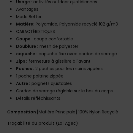
Usage :
activités outdoor quotidiennes
Avantages
Made Better
Matière:
Polyamide, Polyamide recyclé 102 g/m3
CARACTÉRISTIQUES
Coupe :
coupe confortable
Doublure :
mesh de polyester
capuche :
capuche fixe avec cordon de serrage
Zips :
fermeture à glissière à l'avant
Poches :
2 poches pour les mains zippées
1 poche poitrine zippée
Autre :
poignets ajustables
Cordon de serrage réglable sur le bas du corps
Détails réfléchissants
Composition
[Matière Principale] 100% Nylon Recyclé
Traçabilité du produit (Loi Agec)