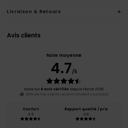
Livraison & Retours
Avis clients
Note moyenne
4.7
/5
basé sur
6 avis vérifiés
depuis février 2026
83% de nos clients recommandent ce produit
Confort
Rapport qualité / prix
4.6
4.8