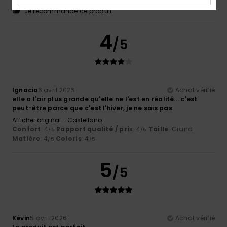
Matière
: 4
Coloris
: 5
/5
/5
Je recommande ce produit
4
/5
Ignacio
6 avril 2026
Achat vérifié
elle a l'air plus grande qu'elle ne l'est en réalité... c'est
peut-être parce que c'est l'hiver, je ne sais pas
Afficher original - Castellano
Confort
: 4
Rapport qualité / prix
: 4
Taille
: Grand
/5
/5
Matière
: 4
Coloris
: 4
/5
/5
5
/5
Kévin
5 avril 2026
Achat vérifié