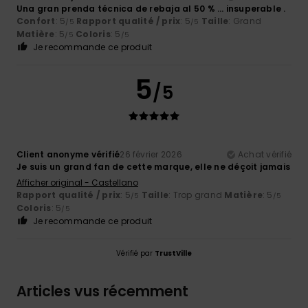
Una gran prenda técnica de rebaja al 50 % … insuperable .
Confort
: 5
Rapport qualité / prix
: 5
Taille
: Grand
/5
/5
Matière
: 5
Coloris
: 5
/5
/5
Je recommande ce produit
5
/5
Client anonyme vérifié
26 février 2026
Achat vérifié
Je suis un grand fan de cette marque, elle ne déçoit jamais
Afficher original - Castellano
Rapport qualité / prix
: 5
Taille
: Trop grand
Matière
: 5
/5
/5
Coloris
: 5
/5
Je recommande ce produit
Vérifié par
TrustVille
Articles vus récemment