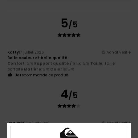
5
/5
Katty
17 juillet 2026
Achat vérifié
Belle couleur et belle qualité
Confort
: 5
Rapport qualité / prix
: 5
Taille
: Taille
/5
/5
parfaite
Matière
: 5
Coloris
: 5
/5
/5
Je recommande ce produit
4
/5
Pauleric
15 juillet 2026
Achat vérifié
Trop grand dommage
Confort
: 5
Rapport qualité / prix
: 5
Taille
: Trop grand
/5
/5