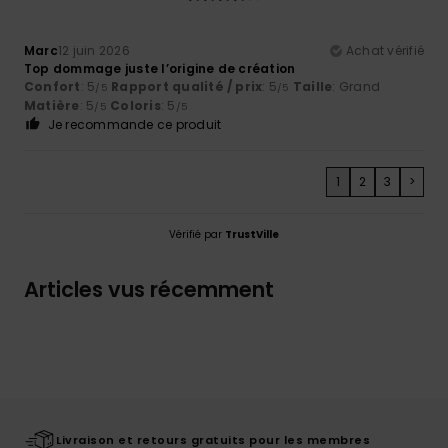
Marc
12 juin 2026
Achat vérifié
Top dommage juste l’origine de création
Confort
: 5
Rapport qualité / prix
: 5
Taille
: Grand
/5
/5
Matière
: 5
Coloris
: 5
/5
/5
Je recommande ce produit
1
2
3
>
Vérifié par
TrustVille
Articles vus récemment
Livraison et retours gratuits pour les membres