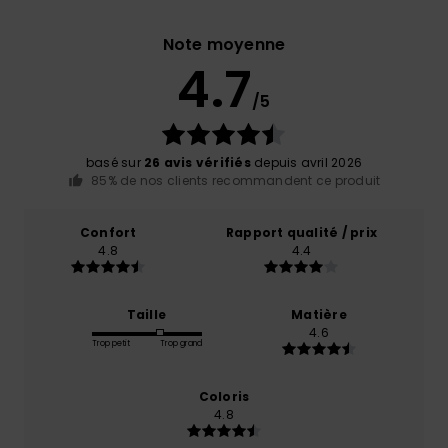
Note moyenne
4.7
/5
basé sur
26 avis vérifiés
depuis avril 2026
85% de nos clients recommandent ce produit
Confort
Rapport qualité / prix
4.8
4.4
Taille
Matière
4.6
Trop petit
Trop grand
Coloris
4.8