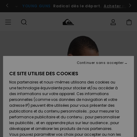
Passer
à
atuits
Se connecter / s'inscrire
YOUNG GUNS
Radical dès le départ.
Acheter maint
l'information
sur
le
produit
Accéder à
HOMME
Vêtements
Vêtements
Shop
Surf
Snow
Outlet
ma
Shop
Shop
Homme
commande
Homme
Homme
GARÇON
Continuer sans accepter
Accessoires
Accessoires
Nouveautés
Livraison
Outlet
CE SITE UTILISE DES COOKIES
FEMME
Surf
Snow
Enfant
Shop
Shop
Nos partenaires et nous-mêmes utilisons des cookies ou
Retours
Chaussures
Chaussures
A
Enfant
Enfant
une technologie équivalente pour stocker et/ou accéder à
& Tongs
& Tongs
Découvrir
SURF
des informations sur votre appareil. Ces informations
Outlet
personnelles (comme vos données de navigation et votre
Paiement
Femme
adresse IP) peuvent être utilisées pour vous présenter des
SNOW
Highlights
Snow
publications et du contenu personnalisés ; pour mesurer la
Surf
Surf
Snow
Shop
Carte
performance publicitaire et du contenu ; pour personnaliser
Femme
Cadeau
les publicités ; et en apprendre plus sur leur audience ; pour
OUTLET
développer et améliorer les produits de nos partenaires.
Communauté
Snow
Snow
Vous pouvez paramétrer vos choix pour accepter ou non les