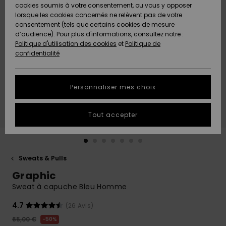
Quiksilver
A
cookies soumis à votre consentement, ou vous y opposer
Freedom
AIDE &
Découvrir
lorsque les cookies concernés ne relèvent pas de votre
CONTACT
consentement (tels que certains cookies de mesure
Nouveautés
Nouveautés
d’audience). Pour plus d'informations, consultez notre :
Protection
Politique d'utilisation des cookies
et
Politique de
des
Communauté
MAGASINS
confidentialité
données
A
A
Découvrir
Découvrir
QUIKSILVER
Guide des
APP
Personnaliser mes choix
tailles
LISTE DE
Tout accepter
SOUHAITS
Démarrez
une
conversation
pour
obtenir la
Sweats & Pulls
réponse la
Graphic
plus rapide
à votre
Sweat à capuche Bleu Homme
question.
4.7
(26 Avis)
Démarrer
une
65,00 €
50%
conversation