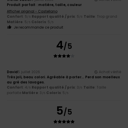
Produit parfait : matière, taille, couleur
Afficher original - Castellano
Confort
: 5
Rapport qualité / prix
: 5
Taille
: Trop grand
/5
/5
Matière
: 5
Coloris
: 5
/5
/5
Je recommande ce produit
4
/5
David
5 juillet 2026
Achat vérifié
Très joli, beau colori. Agréable à porter... Perd son moelleux
au gré des lavages.
Confort
: 4
Rapport qualité / prix
: 3
Taille
: Taille
/5
/5
parfaite
Matière
: 3
Coloris
: 5
/5
/5
5
/5