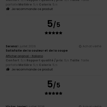
/5
/5
parfaite
Matière
: 5
Coloris
: 5
/5
/5
Je recommande ce produit
5
/5
Serena
6 juillet 2026
Achat vérifié
Satisfaite de la couleur et de la coupe
Afficher original - Italiano
Confort
: 5
Rapport qualité / prix
: 5
Taille
: Taille
/5
/5
parfaite
Matière
: 5
Coloris
: 5
/5
/5
Je recommande ce produit
5
/5
Víctor Javier
5 juillet 2026
Achat vérifié