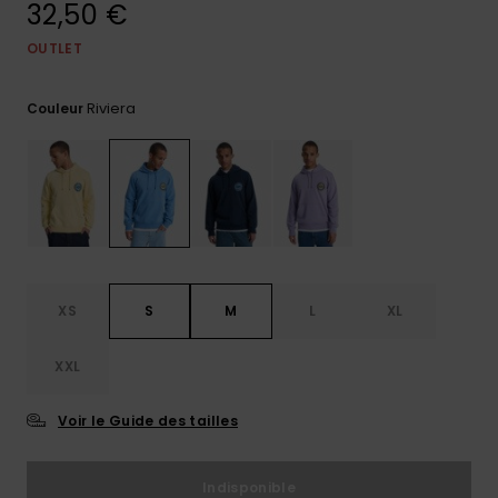
32,50 €
Trouvez
des
OUTLET
réponses
aux
Riviera
questions
Couleur
les plus
fréquentes
et notre
formulaire
de
contact.
Consulter
la FAQ
XS
S
M
L
XL
XXL
Voir le Guide des tailles
Indisponible