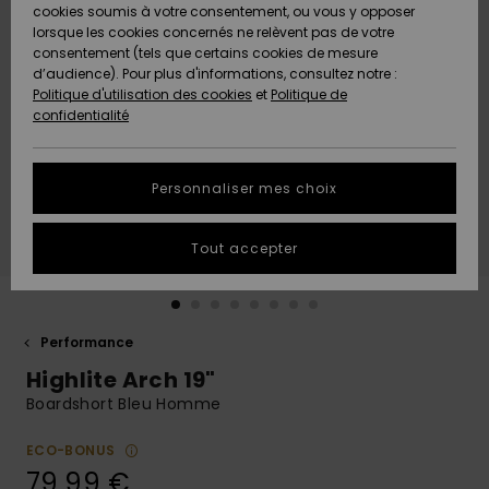
Quiksilver
A
cookies soumis à votre consentement, ou vous y opposer
Freedom
AIDE &
Découvrir
lorsque les cookies concernés ne relèvent pas de votre
CONTACT
consentement (tels que certains cookies de mesure
Nouveautés
Nouveautés
d’audience). Pour plus d'informations, consultez notre :
Protection
Politique d'utilisation des cookies
et
Politique de
des
Communauté
MAGASINS
confidentialité
données
A
A
Découvrir
Découvrir
QUIKSILVER
Guide des
APP
Personnaliser mes choix
tailles
LISTE DE
Tout accepter
SOUHAITS
Démarrez
une
conversation
pour
obtenir la
Performance
réponse la
Highlite Arch 19"
plus rapide
à votre
Boardshort Bleu Homme
question.
ECO-BONUS
Démarrer
une
79,99 €
conversation