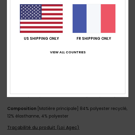
Revêtement : revêtement hydrophobe à base de
plantes
Coupe :
coupe Performance fit
Taille :
taille fixe
Braguette :
braguette performance
US SHIPPING ONLY
FR SHIPPING ONLY
Système de fermeture :
Fermeture par cordon de
serrage
VIEW ALL COUNTRIES
Longueur :
19", coupe mi-longue
poches :
poche à rabat
Autres caractéristiques :
cordon élastique à
l’intérieur de la poche
Fil recyclé
Fabriqué à partir de bouteilles en plastique recyclées
Composition
[Matière principale] 84% polyester recyclé,
12% élasthanne, 4% polyester
Traçabilité du produit (Loi Agec)