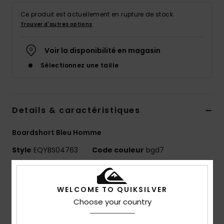
Ce produit est actuellement en rupture de stock.
Trouver d'autres options
Voir la disponibilité en magasin
Sélectionnez une taille
Details & caractéristiques
Boardshort Bleu Homme
Style
EQYBS04763
Code couleur
bgd7
Caractéristiques
WELCOME TO QUIKSILVER
Matière :
matière Highlite® 4-way stretch – plus
Choose your country
légère, plus rapide à sécher et plus flexible
Polyester recyclé et élasthanne