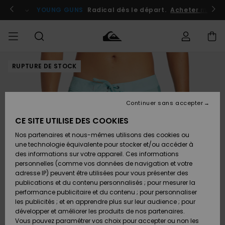
Passer
à
atuits
Se connecter / s'inscrire
YOUNG GUNS
Radical dès le départ.
Acheter maint
l'information
sur
le
produit
RUPTURE DE STOCK
Accéder à
HOMME
Vêtements
Vêtements
Shop
Surf
Snow
Outlet
ma
Shop
Shop
Homme
commande
Homme
Homme
GARÇON
Continuer sans accepter
Accessoires
Accessoires
Nouveautés
Livraison
Outlet
CE SITE UTILISE DES COOKIES
FEMME
Surf
Snow
Enfant
Shop
Shop
Nos partenaires et nous-mêmes utilisons des cookies ou
Retours
Chaussures
Chaussures
A
Enfant
Enfant
une technologie équivalente pour stocker et/ou accéder à
& Tongs
& Tongs
Découvrir
SURF
des informations sur votre appareil. Ces informations
Outlet
personnelles (comme vos données de navigation et votre
Paiement
Femme
adresse IP) peuvent être utilisées pour vous présenter des
SNOW
Highlights
Snow
publications et du contenu personnalisés ; pour mesurer la
Surf
Surf
Snow
Shop
Carte
performance publicitaire et du contenu ; pour personnaliser
Femme
Cadeau
les publicités ; et en apprendre plus sur leur audience ; pour
OUTLET
développer et améliorer les produits de nos partenaires.
Communauté
Snow
Snow
Vous pouvez paramétrer vos choix pour accepter ou non les