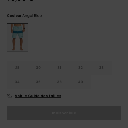
Trouvez
des
Angel Blue
Couleur
réponses
aux
questions
les plus
fréquentes
et notre
formulaire
de
contact.
28
30
31
32
33
Consulter
la FAQ
34
36
38
40
Voir le Guide des tailles
Indisponible