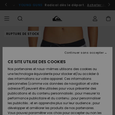
Passer
à
atuits
Se connecter / s'inscrire
YOUNG GUNS
Radical dès le départ.
Acheter maint
l'information
sur
le
produit
RUPTURE DE STOCK
Accéder à
HOMME
Vêtements
Vêtements
Shop
Surf
Snow
Outlet
ma
Shop
Shop
Homme
commande
Homme
Homme
GARÇON
Continuer sans accepter
Accessoires
Accessoires
Nouveautés
Livraison
Outlet
CE SITE UTILISE DES COOKIES
FEMME
Surf
Snow
Enfant
Shop
Shop
Nos partenaires et nous-mêmes utilisons des cookies ou
Retours
Chaussures
Chaussures
A
Enfant
Enfant
une technologie équivalente pour stocker et/ou accéder à
& Tongs
& Tongs
Découvrir
SURF
des informations sur votre appareil. Ces informations
Outlet
personnelles (comme vos données de navigation et votre
Paiement
Femme
adresse IP) peuvent être utilisées pour vous présenter des
SNOW
Highlights
Snow
publications et du contenu personnalisés ; pour mesurer la
Surf
Surf
Snow
Shop
Carte
performance publicitaire et du contenu ; pour personnaliser
Femme
Cadeau
les publicités ; et en apprendre plus sur leur audience ; pour
OUTLET
développer et améliorer les produits de nos partenaires.
Communauté
Snow
Snow
Vous pouvez paramétrer vos choix pour accepter ou non les