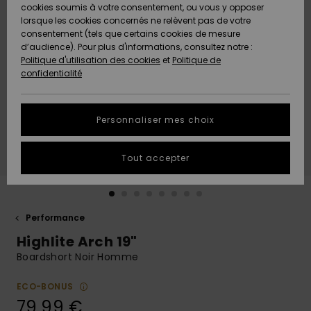
Quiksilver
A
cookies soumis à votre consentement, ou vous y opposer
Freedom
AIDE &
Découvrir
lorsque les cookies concernés ne relèvent pas de votre
CONTACT
consentement (tels que certains cookies de mesure
Nouveautés
Nouveautés
d’audience). Pour plus d'informations, consultez notre :
Protection
Politique d'utilisation des cookies
et
Politique de
des
Communauté
MAGASINS
confidentialité
données
A
A
Découvrir
Découvrir
QUIKSILVER
Guide des
APP
Personnaliser mes choix
tailles
LISTE DE
Tout accepter
SOUHAITS
Démarrez
une
conversation
pour
obtenir la
Performance
réponse la
Highlite Arch 19"
plus rapide
à votre
Boardshort Noir Homme
question.
ECO-BONUS
Démarrer
une
79,99 €
conversation