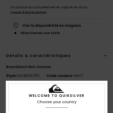
Ce produit est actuellement en rupture de stock.
Trouver d'autres options
Voir la disponibilité en magasin
Sélectionnez une taille
Details & caractéristiques
Boardshort Noir Homme
Style
EQYBS04763
Code couleur
kzm7
Caractéristiques
WELCOME TO QUIKSILVER
Matière :
matière Highlite® 4-way stretch – plus
Choose your country
légère, plus rapide à sécher et plus flexible
Polyester recyclé et élasthanne