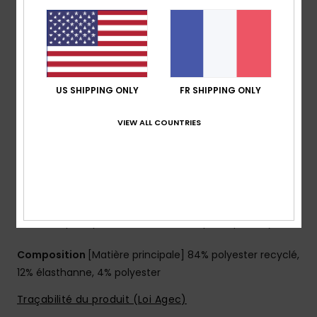
Revêtement : revêtement hydrophobe à base de
plantes
Coupe :
coupe Performance fit
Taille :
taille fixe
Braguette :
braguette performance
US SHIPPING ONLY
FR SHIPPING ONLY
Système de fermeture :
Fermeture par cordon de
serrage
VIEW ALL COUNTRIES
Longueur :
19", coupe mi-longue
poches :
poche à rabat
Autres caractéristiques :
cordon élastique à
l’intérieur de la poche
Fil recyclé
Fabriqué à partir de bouteilles en plastique recyclées
Composition
[Matière principale] 84% polyester recyclé,
12% élasthanne, 4% polyester
Traçabilité du produit (Loi Agec)