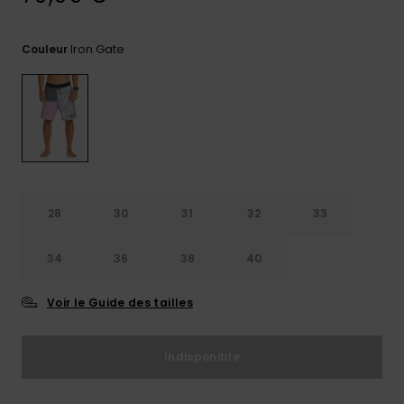
Trouvez
des
Iron Gate
Couleur
réponses
aux
questions
les plus
fréquentes
et notre
formulaire
de
contact.
28
30
31
32
33
Consulter
la FAQ
34
36
38
40
Voir le Guide des tailles
Indisponible