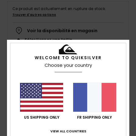
Ce produit est actuellement en rupture de stock.
Trouver d'autres options
Voir la disponibilité en magasin
Sélectionnez une taille
WELCOME TO QUIKSILVER
Choose your country
Description
19’’ de performance dans un boardshort léger en
matière Highlite stretch. Fabriqué à partir de bouteilles
en plastique recyclées, le Highlite Arch 19’’ intègre
également un revêtement hydrophobe végétal pour
réduire le temps de séchage entre deux sessions. Une
US SHIPPING ONLY
FR SHIPPING ONLY
poche avec rabat à l’arrière et un porte-clés élastique
viennent compléter ce modèle respectueux de
VIEW ALL COUNTRIES
l’environnement.