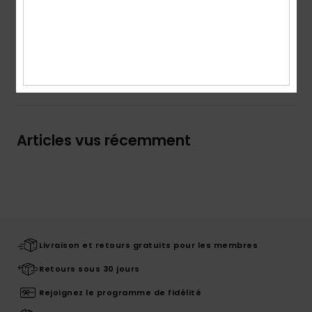
Details & caractéristiques
Livraison & Retours
Articles vus récemment
Livraison et retours gratuits pour les membres
Retours sous 30 jours
Rejoignez le programme de fidélité