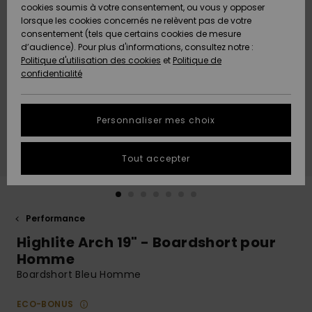
Quiksilver
A
cookies soumis à votre consentement, ou vous y opposer
Freedom
AIDE &
Découvrir
lorsque les cookies concernés ne relèvent pas de votre
CONTACT
consentement (tels que certains cookies de mesure
Nouveautés
Nouveautés
d’audience). Pour plus d'informations, consultez notre :
Protection
Politique d'utilisation des cookies
et
Politique de
des
Communauté
MAGASINS
confidentialité
données
A
A
Découvrir
Découvrir
QUIKSILVER
Guide des
APP
Personnaliser mes choix
tailles
LISTE DE
Tout accepter
SOUHAITS
Démarrez
une
conversation
pour
obtenir la
Performance
réponse la
Highlite Arch 19" - Boardshort pour
plus rapide
à votre
Homme
question.
Boardshort Bleu Homme
Démarrer
une
ECO-BONUS
conversation