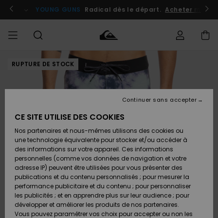
Passer
à
atuits
Se connecter / s'inscrire
YOUNG GUNS
Radical dès le départ.
Acheter maint
l'information
sur
le
produit
RUPTURE DE STOCK
Accéder à
HOMME
Vêtements
Vêtements
Shop
Surf
Snow
Outlet
ma
Shop
Shop
Homme
commande
Homme
Homme
GARÇON
Continuer sans accepter
Accessoires
Accessoires
Nouveautés
Livraison
Outlet
CE SITE UTILISE DES COOKIES
FEMME
Surf
Snow
Enfant
Shop
Shop
Nos partenaires et nous-mêmes utilisons des cookies ou
Retours
Chaussures
Chaussures
A
Enfant
Enfant
une technologie équivalente pour stocker et/ou accéder à
& Tongs
& Tongs
Découvrir
SURF
des informations sur votre appareil. Ces informations
Outlet
personnelles (comme vos données de navigation et votre
Paiement
Femme
adresse IP) peuvent être utilisées pour vous présenter des
SNOW
Highlights
Snow
publications et du contenu personnalisés ; pour mesurer la
Surf
Surf
Snow
Shop
Carte
performance publicitaire et du contenu ; pour personnaliser
Femme
Cadeau
les publicités ; et en apprendre plus sur leur audience ; pour
OUTLET
développer et améliorer les produits de nos partenaires.
Communauté
Snow
Snow
Vous pouvez paramétrer vos choix pour accepter ou non les