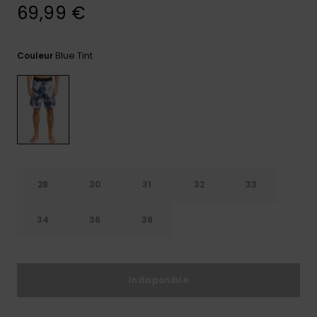
69,99 €
Trouvez
des
réponses
Blue Tint
Couleur
aux
questions
les plus
fréquentes
et notre
formulaire
de
contact.
Consulter
la FAQ
28
30
31
32
33
34
36
38
Indisponible