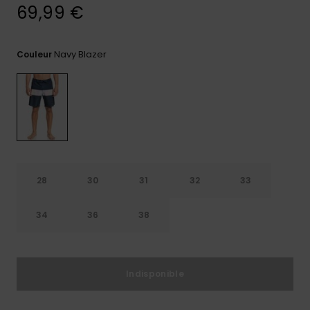
69,99 €
Trouvez
des
réponses
Navy Blazer
Couleur
aux
questions
les plus
fréquentes
et notre
formulaire
de
contact.
Consulter
la FAQ
28
30
31
32
33
34
36
38
Indisponible