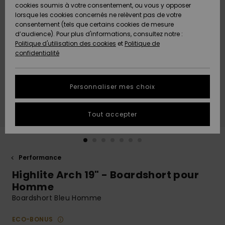
Quiksilver
A
cookies soumis à votre consentement, ou vous y opposer
Freedom
AIDE &
Découvrir
lorsque les cookies concernés ne relèvent pas de votre
CONTACT
consentement (tels que certains cookies de mesure
Nouveautés
Nouveautés
d’audience). Pour plus d'informations, consultez notre :
Protection
Politique d'utilisation des cookies
et
Politique de
des
Communauté
MAGASINS
confidentialité
données
A
A
Découvrir
Découvrir
QUIKSILVER
Guide des
APP
Personnaliser mes choix
tailles
LISTE DE
Tout accepter
SOUHAITS
Démarrez
une
conversation
pour
obtenir la
Performance
réponse la
Highlite Arch 19" - Boardshort pour
plus rapide
à votre
Homme
question.
Boardshort Bleu Homme
Démarrer
une
ECO-BONUS
conversation