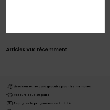
Details & caractéristiques
Livraison & Retours
Articles vus récemment
Livraison et retours gratuits pour les membres
Retours sous 30 jours
Rejoignez le programme de fidélité