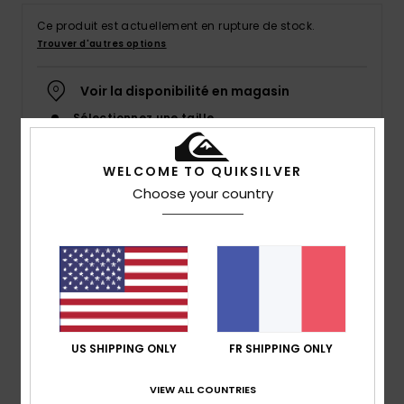
Ce produit est actuellement en rupture de stock.
Trouver d'autres options
Voir la disponibilité en magasin
Sélectionnez une taille
WELCOME TO QUIKSILVER
Choose your country
Description
19’’ de performance dans un boardshort léger en
matière Highlite stretch. Fabriqué à partir de bouteilles
en plastique recyclées, le Highlite Arch 19’’ intègre
également un revêtement hydrophobe végétal pour
réduire le temps de séchage entre deux sessions. Une
US SHIPPING ONLY
FR SHIPPING ONLY
poche avec rabat à l’arrière et un porte-clés élastique
viennent compléter ce modèle respectueux de
VIEW ALL COUNTRIES
l’environnement.