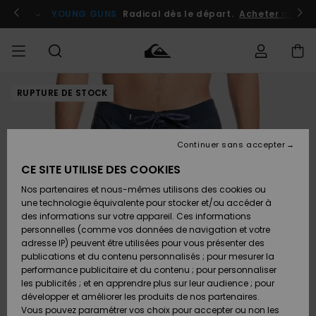
Passer
à
atuits
Se connecter / s'inscrire
YOUNG GUNS
Radical dès le départ.
Acheter maint
l'information
sur
le
produit
RUPTURE DE STOCK
Accéder à
HOMME
Vêtements
Vêtements
Shop
Surf
Snow
Outlet
ma
Shop
Shop
Homme
commande
Homme
Homme
GARÇON
Continuer sans accepter
Accessoires
Accessoires
Nouveautés
Livraison
Outlet
CE SITE UTILISE DES COOKIES
FEMME
Surf
Snow
Enfant
Shop
Shop
Nos partenaires et nous-mêmes utilisons des cookies ou
Retours
Chaussures
Chaussures
A
Enfant
Enfant
une technologie équivalente pour stocker et/ou accéder à
& Tongs
& Tongs
Découvrir
SURF
des informations sur votre appareil. Ces informations
Outlet
personnelles (comme vos données de navigation et votre
Paiement
Femme
adresse IP) peuvent être utilisées pour vous présenter des
SNOW
Highlights
Snow
publications et du contenu personnalisés ; pour mesurer la
Surf
Surf
Snow
Shop
Carte
performance publicitaire et du contenu ; pour personnaliser
Femme
Cadeau
les publicités ; et en apprendre plus sur leur audience ; pour
OUTLET
développer et améliorer les produits de nos partenaires.
Communauté
Snow
Snow
Vous pouvez paramétrer vos choix pour accepter ou non les