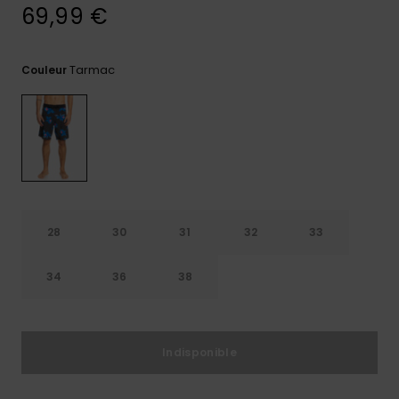
69,99 €
Trouvez
des
réponses
Tarmac
Couleur
aux
questions
les plus
fréquentes
et notre
formulaire
de
contact.
Consulter
la FAQ
28
30
31
32
33
34
36
38
Indisponible