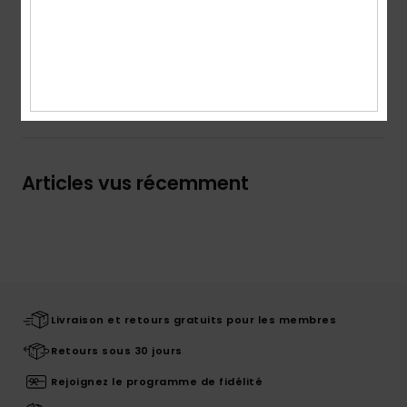
Details & caractéristiques
Livraison & Retours
Articles vus récemment
Livraison et retours gratuits pour les membres
Retours sous 30 jours
Rejoignez le programme de fidélité