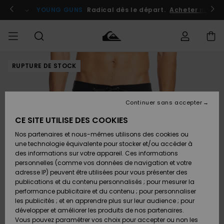
Passer
à
atuits
Se connecter / s'inscrire
YOUNG GUNS
Radical dès le départ.
Acheter maint
l'information
sur
le
produit
RUPTURE DE STOCK
Accéder à
HOMME
Vêtements
Vêtements
Shop
Surf
Snow
Outlet
ma
Shop
Shop
Homme
commande
Homme
Homme
GARÇON
Continuer sans accepter
Accessoires
Accessoires
Nouveautés
Livraison
Outlet
CE SITE UTILISE DES COOKIES
FEMME
Surf
Snow
Enfant
Shop
Shop
Nos partenaires et nous-mêmes utilisons des cookies ou
Retours
Chaussures
Chaussures
A
Enfant
Enfant
une technologie équivalente pour stocker et/ou accéder à
& Tongs
& Tongs
Découvrir
SURF
des informations sur votre appareil. Ces informations
Outlet
personnelles (comme vos données de navigation et votre
Paiement
Femme
adresse IP) peuvent être utilisées pour vous présenter des
SNOW
Highlights
Snow
publications et du contenu personnalisés ; pour mesurer la
Surf
Surf
Snow
Shop
Carte
performance publicitaire et du contenu ; pour personnaliser
Femme
Cadeau
les publicités ; et en apprendre plus sur leur audience ; pour
OUTLET
développer et améliorer les produits de nos partenaires.
Communauté
Snow
Snow
Vous pouvez paramétrer vos choix pour accepter ou non les