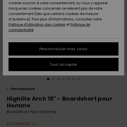
Quiksilver
A
cookies soumis à votre consentement, ou vous y opposer
Freedom
AIDE &
Découvrir
lorsque les cookies concernés ne relèvent pas de votre
CONTACT
consentement (tels que certains cookies de mesure
Nouveautés
Nouveautés
d’audience). Pour plus d'informations, consultez notre :
Protection
Politique d'utilisation des cookies
et
Politique de
des
Communauté
MAGASINS
confidentialité
données
A
A
Découvrir
Découvrir
QUIKSILVER
Guide des
APP
Personnaliser mes choix
tailles
LISTE DE
Tout accepter
SOUHAITS
Démarrez
une
conversation
pour
obtenir la
Performance
réponse la
Highlite Arch 19" - Boardshort pour
plus rapide
à votre
Homme
question.
Boardshort Noir Homme
Démarrer
une
ECO-BONUS
conversation