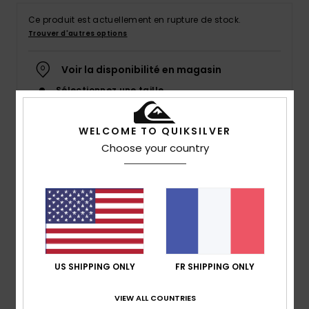
Ce produit est actuellement en rupture de stock.
Trouver d'autres options
Voir la disponibilité en magasin
Sélectionnez une taille
WELCOME TO QUIKSILVER
Choose your country
Description
19’’ de performance dans un boardshort léger en
matière Highlite stretch. Fabriqué à partir de bouteilles
en plastique recyclées, le Highlite Arch 19’’ intègre
également un revêtement hydrophobe végétal pour
réduire le temps de séchage entre deux sessions. Une
US SHIPPING ONLY
FR SHIPPING ONLY
poche avec rabat à l’arrière et un porte-clés élastique
viennent compléter ce modèle respectueux de
VIEW ALL COUNTRIES
l’environnement.