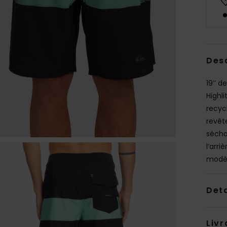
Des
19’’ 
Highli
recycl
revêt
sécha
l’arr
modèl
Deta
Livr