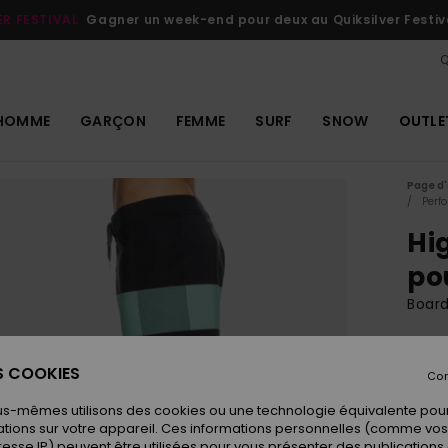
ER FESTIVAL
Gagner un week-end pour deux au Quiksilver Festiv
Q
HOMME
GARÇON
FEMME
SURF
SNOW
OUTLE
Page d'
Perf
Hi
po
Boar
ECO-
69
ES COOKIES
Con
us-mêmes utilisons des cookies ou une technologie équivalente pour
tions sur votre appareil. Ces informations personnelles (comme v
Coule
resse IP) peuvent être utilisées pour vous présenter des publications