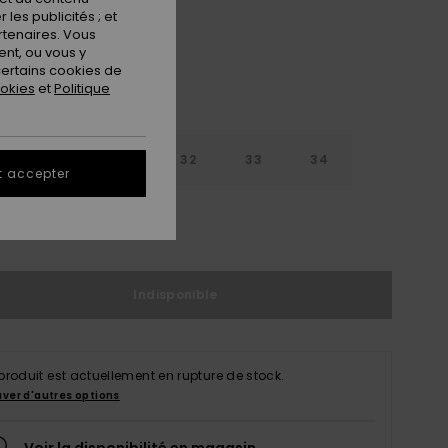
les publicités ; et
rtenaires. Vous
nt, ou vous y
ertains cookies de
ookies
et
Politique
30
31
32
33
34
t accepter
6
38
Indisponible
produit est actuellement en rupture de stock.
uver d'autres options
Voir la disponibilité en magasin