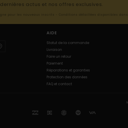
ernières actus et nos offres exclusives.
ligne pour les nouveaux inscrits - Conditions détaillées disponibles dan
AIDE
Statut de la commande
Livraison
Faire un retour
Paiement
Réparations et garanties
Protection des données
FAQ et contact
I