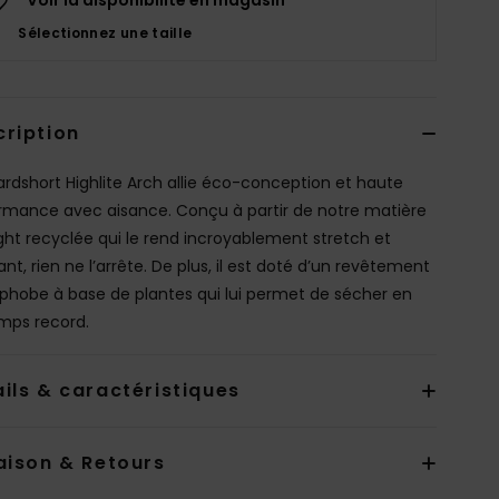
Sélectionnez une taille
cription
ardshort Highlite Arch allie éco-conception et haute
rmance avec aisance. Conçu à partir de notre matière
ight recyclée qui le rend incroyablement stretch et
ant, rien ne l’arrête. De plus, il est doté d’un revêtement
phobe à base de plantes qui lui permet de sécher en
mps record.
ils & caractéristiques
aison & Retours