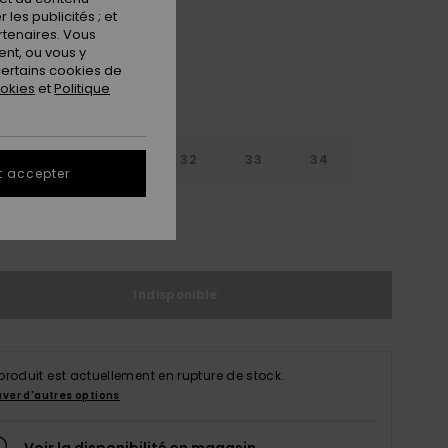
les publicités ; et
rtenaires. Vous
nt, ou vous y
ertains cookies de
ookies
et
Politique
30
31
32
33
34
t accepter
6
38
40
Indisponible
produit est actuellement en rupture de stock.
uver d'autres options
Voir la disponibilité en magasin