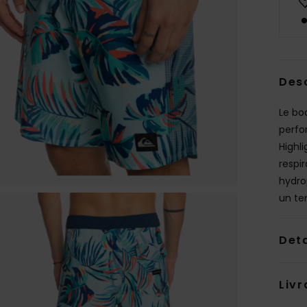
Des
Le bo
perfo
Highl
respir
hydro
un te
Deta
Livr