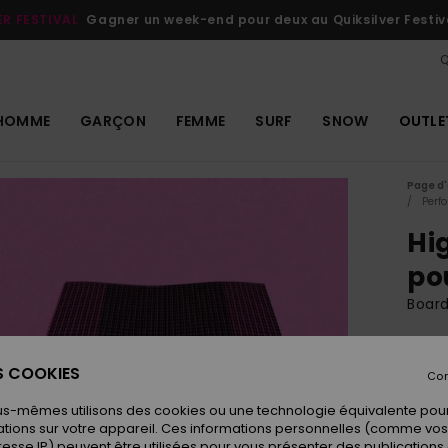
ER FESTIVAL
Gagner un week-end pour deux au Quiksilver Festiv
Q
HOMME
GARÇON
FEMME
SURF
SNOW
OUTLE
Page d'
Perf
Hi
po
Boar
ECO-
69
ES COOKIES
Con
us-mêmes utilisons des cookies ou une technologie équivalente pour
tions sur votre appareil. Ces informations personnelles (comme v
Coule
resse IP) peuvent être utilisées pour vous présenter des publications