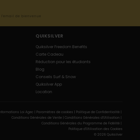
s l'email de bienvenue
QUIKSILVER
Quiksilver Freedom Benefits
Carte Cadeau
Réduction pour les étudiants
Blog
Conseils Surf & Snow
Quiksilver App
Location
nformations Loi Agec |
Paramètres de cookies |
Politique de Confidentialité |
Conditions Générales de Vente |
Conditions Générales d'Utilisation |
Conditions Générales du Programme de Fidélité |
Politique d'Utilisation des Cookies
© 2026 Quiksilver