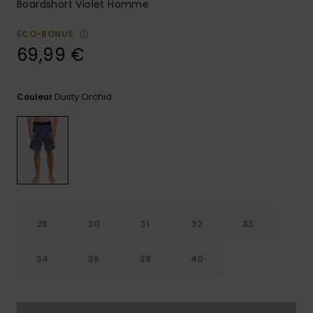
Boardshort Violet Homme
Trouvez
des
ECO-BONUS
réponses
69,99 €
aux
questions
les plus
fréquentes
Dusty Orchid
Couleur
et notre
formulaire
de
contact.
Consulter
la FAQ
28
30
31
32
33
34
36
38
40