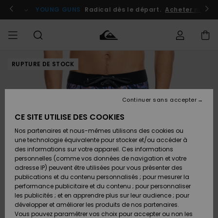
Passer
à
atuits
Se connecter / s'inscrire
YOUNG GUNS
Radical dès le départ.
Acheter maint
l'information
sur
le
produit
RUPTURE DE STOCK
Accéder à
HOMME
Vêtements
Vêtements
Shop
Surf
Snow
Outlet
ma
Shop
Shop
Homme
commande
Homme
Homme
GARÇON
Continuer sans accepter
Accessoires
Accessoires
Nouveautés
Livraison
Outlet
CE SITE UTILISE DES COOKIES
FEMME
Surf
Snow
Enfant
Shop
Shop
Nos partenaires et nous-mêmes utilisons des cookies ou
Retours
Chaussures
Chaussures
A
Enfant
Enfant
une technologie équivalente pour stocker et/ou accéder à
& Tongs
& Tongs
Découvrir
SURF
des informations sur votre appareil. Ces informations
Outlet
personnelles (comme vos données de navigation et votre
Paiement
Femme
adresse IP) peuvent être utilisées pour vous présenter des
SNOW
Highlights
Snow
publications et du contenu personnalisés ; pour mesurer la
Surf
Surf
Snow
Shop
Carte
performance publicitaire et du contenu ; pour personnaliser
Femme
Cadeau
les publicités ; et en apprendre plus sur leur audience ; pour
OUTLET
développer et améliorer les produits de nos partenaires.
Communauté
Snow
Snow
Vous pouvez paramétrer vos choix pour accepter ou non les