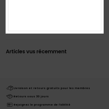
plantes qui lui permet de sécher en un temps record.
Details & caractéristiques
Livraison & Retours
Articles vus récemment
Livraison et retours gratuits pour les membres
Retours sous 30 jours
Rejoignez le programme de fidélité