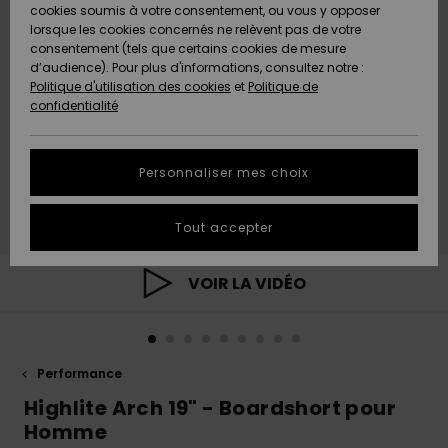
Quiksilver
A
cookies soumis à votre consentement, ou vous y opposer
Freedom
AIDE &
Découvrir
lorsque les cookies concernés ne relèvent pas de votre
CONTACT
consentement (tels que certains cookies de mesure
Nouveautés
Nouveautés
d’audience). Pour plus d'informations, consultez notre :
Protection
Politique d'utilisation des cookies
et
Politique de
des
Communauté
MAGASINS
confidentialité
données
A
A
Découvrir
Découvrir
QUIKSILVER
Guide des
APP
Personnaliser mes choix
tailles
LISTE DE
Tout accepter
SOUHAITS
Démarrez
une
conversation
VOIR LA VIDÉO
pour
obtenir la
réponse la
plus rapide
à votre
Performance
question.
Highlite Arch 19" - Boardshort pour
Démarrer
Homme
une
conversation