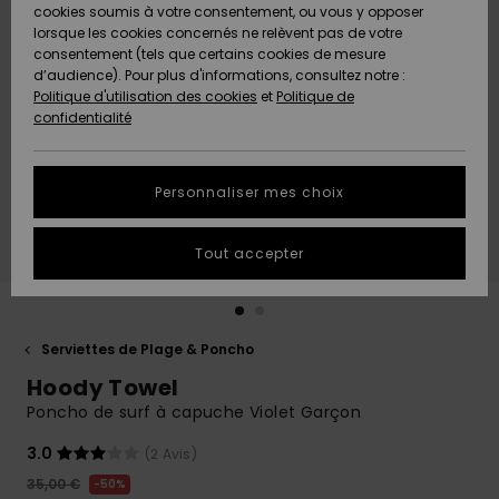
Quiksilver
A
cookies soumis à votre consentement, ou vous y opposer
Freedom
AIDE &
Découvrir
lorsque les cookies concernés ne relèvent pas de votre
CONTACT
consentement (tels que certains cookies de mesure
Nouveautés
Nouveautés
d’audience). Pour plus d'informations, consultez notre :
Protection
Politique d'utilisation des cookies
et
Politique de
des
Communauté
MAGASINS
confidentialité
données
A
A
Découvrir
Découvrir
QUIKSILVER
Guide des
APP
Personnaliser mes choix
tailles
LISTE DE
Tout accepter
SOUHAITS
Démarrez
une
conversation
pour
obtenir la
Serviettes de Plage & Poncho
réponse la
Hoody Towel
plus rapide
à votre
Poncho de surf à capuche Violet Garçon
question.
3.0
(2 Avis)
Démarrer
une
35,00 €
50%
conversation