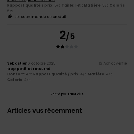
Rapport qualité / prix
: 5
Taille
: Petit
Matière
: 5
Coloris
:
/5
/5
5
/5
Je recommande ce produit
2
/5
Sébastien
6 octobre 2025
Achat vérifié
trop petit et retourné
Confort
: 4
Rapport qualité / prix
: 4
Matière
: 4
/5
/5
/5
Coloris
: 4
/5
Vérifié par
TrustVille
Articles vus récemment