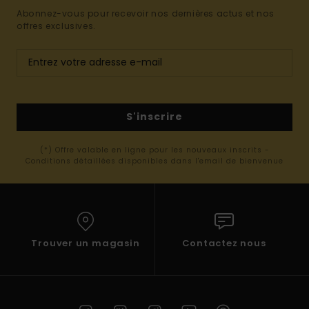
Abonnez-vous pour recevoir nos dernières actus et nos
offres exclusives.
S'inscrire
(*) Offre valable en ligne pour les nouveaux inscrits -
Conditions détaillées disponibles dans l'email de bienvenue
Trouver un magasin
Contactez nous