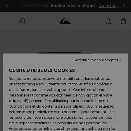
Passer
à
atuits
Se connecter / s'inscrire
YOUNG GUNS
Radical dès le départ.
Acheter maint
l'information
sur
le
produit
Accéder à
HOMME
Vêtements
Vêtements
Shop
Surf
Snow
Outlet
ma
Shop
Shop
Homme
commande
Homme
Homme
GARÇON
Continuer sans accepter
Accessoires
Accessoires
Nouveautés
Livraison
Outlet
CE SITE UTILISE DES COOKIES
FEMME
Surf
Snow
Enfant
Shop
Shop
Nos partenaires et nous-mêmes utilisons des cookies ou
Retours
Chaussures
Chaussures
A
Enfant
Enfant
une technologie équivalente pour stocker et/ou accéder à
& Tongs
& Tongs
Découvrir
SURF
des informations sur votre appareil. Ces informations
Outlet
personnelles (comme vos données de navigation et votre
Paiement
Femme
adresse IP) peuvent être utilisées pour vous présenter des
SNOW
Highlights
Snow
publications et du contenu personnalisés ; pour mesurer la
Surf
Surf
Snow
Shop
Carte
performance publicitaire et du contenu ; pour personnaliser
Femme
Cadeau
les publicités ; et en apprendre plus sur leur audience ; pour
OUTLET
développer et améliorer les produits de nos partenaires.
Communauté
Snow
Snow
Vous pouvez paramétrer vos choix pour accepter ou non les