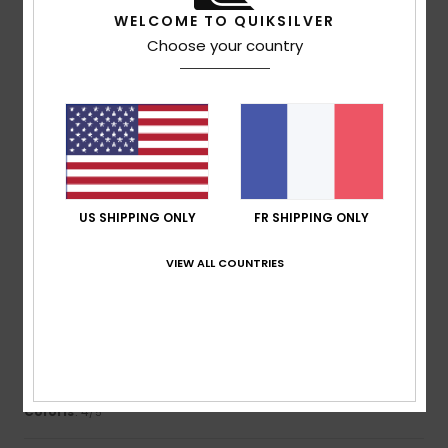
5
WELCOME TO QUIKSILVER
/5
Choose your country
Raoul
6 juillet 2026
Achat vérifié
Une marque je connais bien et j’en suis toujours satisfait
Confort
: 5
Rapport qualité / prix
: 5
Taille
: Taille
/5
/5
parfaite
Matière
: 5
Coloris
: 5
/5
/5
Je recommande ce produit
US SHIPPING ONLY
FR SHIPPING ONLY
5
/5
VIEW ALL COUNTRIES
Daniel
3 juillet 2026
Achat vérifié
Buen material
Confort
: 5
Rapport qualité / prix
: 5
Matière
: 4
/5
/5
/5
Coloris
: 4
/5