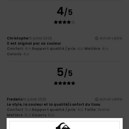
4
/5
Christophe
15 juillet 2026
Achat vérifié
Il est original par sa couleur
Confort
: 4
Rapport qualité / prix
: 4
Matière
: 4
/5
/5
/5
Coloris
: 4
/5
5
/5
Frederic
14 juillet 2026
Achat vérifié
Le style, la couleur et la qualité/confort du tissu
Confort
: 5
Rapport qualité / prix
: 4
Taille
: Grand
/5
/5
Matière
: 5
Coloris
: 5
/5
/5
Je recommande ce produit