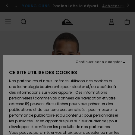
Passer
à
atuits
Se connecter / s'inscrire
YOUNG GUNS
Radical dès le départ.
Acheter maint
l'information
sur
le
produit
Accéder à
HOMME
Vêtements
Vêtements
Shop
Surf
Snow
Outlet
ma
Shop
Shop
Homme
commande
Homme
Homme
GARÇON
Continuer sans accepter
Accessoires
Accessoires
Nouveautés
Livraison
Outlet
CE SITE UTILISE DES COOKIES
FEMME
Surf
Snow
Enfant
Shop
Shop
Nos partenaires et nous-mêmes utilisons des cookies ou
Retours
Chaussures
Chaussures
A
Enfant
Enfant
une technologie équivalente pour stocker et/ou accéder à
& Tongs
& Tongs
Découvrir
SURF
des informations sur votre appareil. Ces informations
Outlet
personnelles (comme vos données de navigation et votre
Paiement
Femme
adresse IP) peuvent être utilisées pour vous présenter des
SNOW
Highlights
Snow
publications et du contenu personnalisés ; pour mesurer la
Surf
Surf
Snow
Shop
Carte
performance publicitaire et du contenu ; pour personnaliser
Femme
Cadeau
les publicités ; et en apprendre plus sur leur audience ; pour
OUTLET
développer et améliorer les produits de nos partenaires.
Communauté
Snow
Snow
Vous pouvez paramétrer vos choix pour accepter ou non les