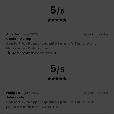
5
/5
Agathe
23 juin 2026
Achat vérifié
Génial ! Au top
Confort
: 5
Rapport qualité / prix
: 5
Taille
: Grand
/5
/5
Matière
: 5
Coloris
: 5
/5
/5
Je recommande ce produit
5
/5
Philippe
22 juin 2026
Achat vérifié
Jolie couleur
Confort
: 5
Rapport qualité / prix
: 5
Taille
: Taille
/5
/5
parfaite
Matière
: 5
Coloris
: 5
/5
/5