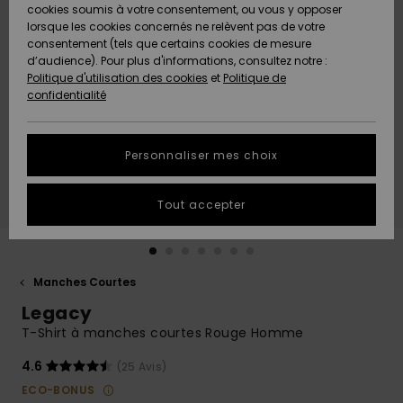
Quiksilver
A
cookies soumis à votre consentement, ou vous y opposer
Freedom
AIDE &
Découvrir
lorsque les cookies concernés ne relèvent pas de votre
CONTACT
consentement (tels que certains cookies de mesure
Nouveautés
Nouveautés
d’audience). Pour plus d'informations, consultez notre :
Protection
Politique d'utilisation des cookies
et
Politique de
des
Communauté
MAGASINS
confidentialité
données
A
A
Découvrir
Découvrir
QUIKSILVER
Guide des
APP
Personnaliser mes choix
tailles
LISTE DE
Tout accepter
SOUHAITS
Démarrez
une
conversation
pour
obtenir la
Manches Courtes
réponse la
Legacy
plus rapide
à votre
T-Shirt à manches courtes Rouge Homme
question.
4.6
(25 Avis)
Démarrer
une
ECO-BONUS
conversation