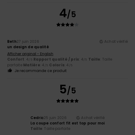
4
/5
Beth
27 juin 2026
Achat vérifié
un design de qualité
Afficher original - English
Confort
: 4
Rapport qualité / prix
: 4
Taille
: Taille
/5
/5
parfaite
Matière
: 4
Coloris
: 4
/5
/5
Je recommande ce produit
5
/5
Cedric
25 juin 2026
Achat vérifié
La coupe confort fit est top pour moi
Taille
: Taille parfaite