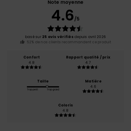
Note moyenne
4.6
/5
basé sur
25 avis vérifiés
depuis avril 2026
52% de nos clients recommandent ce produit
Confort
Rapport qualité / prix
4.8
4.7
Taille
Matière
4.6
Trop petit
Trop grand
Coloris
4.8