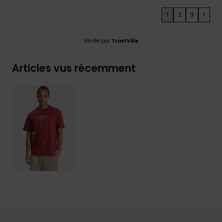
1
2
3
>
Vérifié par
TrustVille
Articles vus récemment