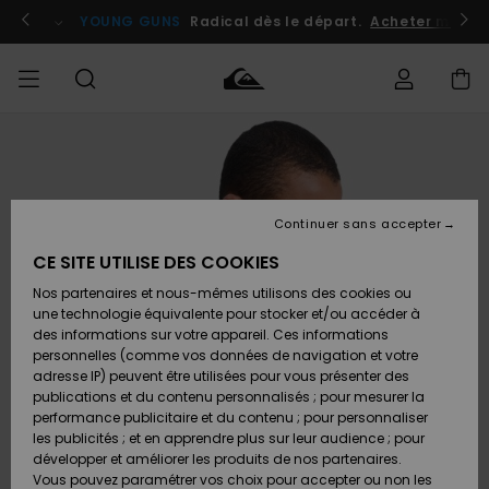
Passer
à
atuits
Se connecter / s'inscrire
YOUNG GUNS
Radical dès le départ.
Acheter maint
l'information
sur
le
produit
Accéder à
HOMME
Vêtements
Vêtements
Shop
Surf
Snow
Outlet
ma
Shop
Shop
Homme
commande
Homme
Homme
GARÇON
Continuer sans accepter
Accessoires
Accessoires
Nouveautés
Livraison
Outlet
CE SITE UTILISE DES COOKIES
FEMME
Surf
Snow
Enfant
Shop
Shop
Nos partenaires et nous-mêmes utilisons des cookies ou
Retours
Chaussures
Chaussures
A
Enfant
Enfant
une technologie équivalente pour stocker et/ou accéder à
& Tongs
& Tongs
Découvrir
SURF
des informations sur votre appareil. Ces informations
Outlet
personnelles (comme vos données de navigation et votre
Paiement
Femme
adresse IP) peuvent être utilisées pour vous présenter des
SNOW
Highlights
Snow
publications et du contenu personnalisés ; pour mesurer la
Surf
Surf
Snow
Shop
Carte
performance publicitaire et du contenu ; pour personnaliser
Femme
Cadeau
les publicités ; et en apprendre plus sur leur audience ; pour
OUTLET
développer et améliorer les produits de nos partenaires.
Communauté
Snow
Snow
Vous pouvez paramétrer vos choix pour accepter ou non les