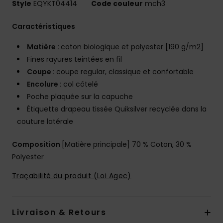
Style
EQYKT04414
Code couleur
mch3
Caractéristiques
Matière :
coton biologique et polyester [190 g/m2]
Fines rayures teintées en fil
Coupe :
coupe regular, classique et confortable
Encolure :
col côtelé
Poche plaquée sur la capuche
Étiquette drapeau tissée Quiksilver recyclée dans la
couture latérale
Composition
[Matière principale] 70 % Coton, 30 %
Polyester
Traçabilité du produit (Loi Agec)
Livraison & Retours