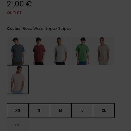
21,00 €
Trouvez
des
OUTLET
réponses
aux
Rose Water Lopaz Stripes
questions
Couleur
les plus
fréquentes
et notre
formulaire
de
contact.
Consulter
la FAQ
XS
S
M
L
XL
XXL