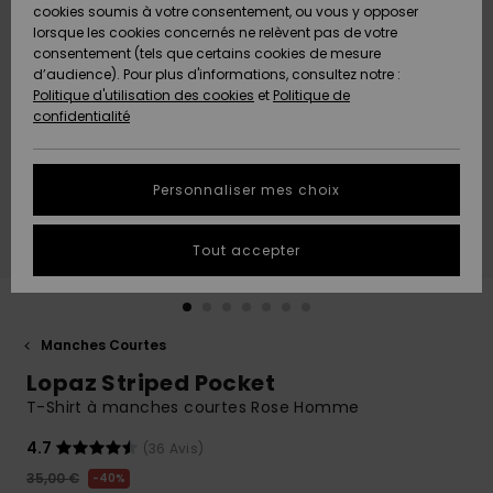
Quiksilver
A
cookies soumis à votre consentement, ou vous y opposer
Freedom
AIDE &
Découvrir
lorsque les cookies concernés ne relèvent pas de votre
CONTACT
consentement (tels que certains cookies de mesure
Nouveautés
Nouveautés
d’audience). Pour plus d'informations, consultez notre :
Protection
Politique d'utilisation des cookies
et
Politique de
des
Communauté
MAGASINS
confidentialité
données
A
A
Découvrir
Découvrir
QUIKSILVER
Guide des
APP
Personnaliser mes choix
tailles
LISTE DE
Tout accepter
SOUHAITS
Démarrez
une
conversation
pour
obtenir la
Manches Courtes
réponse la
Lopaz Striped Pocket
plus rapide
à votre
T-Shirt à manches courtes Rose Homme
question.
4.7
(36 Avis)
Démarrer
une
35,00 €
40%
conversation