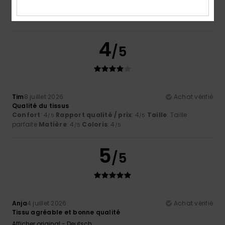
Confort
: 5
Rapport qualité / prix
: 4
Taille
: Taille
/5
/5
parfaite
Matière
: 5
Coloris
: 4
/5
/5
4
/5
Tim
8 juillet 2026
Achat vérifié
Qualité du tissus
Confort
: 4
Rapport qualité / prix
: 4
Taille
: Taille
/5
/5
parfaite
Matière
: 4
Coloris
: 4
/5
/5
5
/5
Anja
4 juillet 2026
Achat vérifié
Tissu agréable et bonne qualité
Afficher original - Deutsch