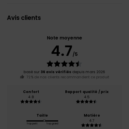
Avis clients
Note moyenne
4.7
/5
basé sur
36 avis vérifiés
depuis mars 2026
72% de nos clients recommandent ce produit
Confort
Rapport qualité / prix
4.8
4.5
Taille
Matière
4.7
Trop petit
Trop grand