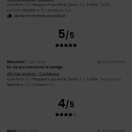
Confort
: 5
Rapport qualité / prix
: 5
Taille
: Taille
/5
/5
parfaite
Matière
: 5
Coloris
: 5
/5
/5
Je recommande ce produit
5
/5
Mauricio
27 juin 2026
Achat vérifié
En ce qui concerne le design
Afficher original - Castellano
Confort
: 5
Rapport qualité / prix
: 5
Taille
: Trop grand
/5
/5
Matière
: 5
Coloris
: 5
/5
/5
4
/5
Beth
27 juin 2026
Achat vérifié