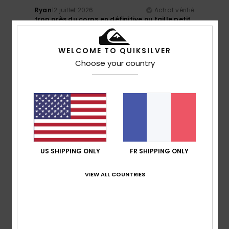
Ryan
12 juillet 2026
Achat vérifié
trop près du corps en définitive ou taille petit..
5
/5
WELCOME TO QUIKSILVER
Choose your country
Bruno
12 juillet 2026
Achat vérifié
Très agréable sur la peau et motif original
Confort
: 5
Rapport qualité / prix
: 5
Taille
: Taille
/5
/5
parfaite
Matière
: 5
Coloris
: 5
/5
/5
5
US SHIPPING ONLY
FR SHIPPING ONLY
/5
VIEW ALL COUNTRIES
Victor
8 juillet 2026
Achat vérifié
J'aime le tricot
Afficher original - Castellano