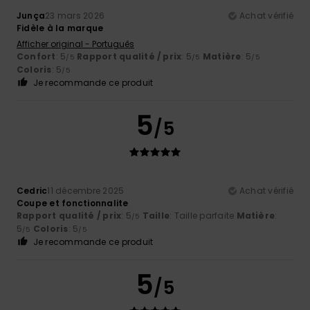
Junça
23 mars 2026
Achat vérifié
Fidèle à la marque
Afficher original - Português
Confort
: 5
Rapport qualité / prix
: 5
Matière
: 5
/5
/5
/5
Coloris
: 5
/5
Je recommande ce produit
5
/5
Cedric
11 décembre 2025
Achat vérifié
Coupe et fonctionnalite
Rapport qualité / prix
: 5
Taille
: Taille parfaite
Matière
:
/5
5
Coloris
: 5
/5
/5
Je recommande ce produit
5
/5