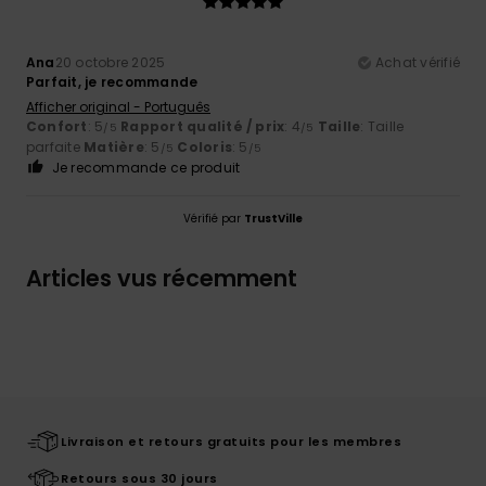
Ana
20 octobre 2025
Achat vérifié
Parfait, je recommande
Afficher original - Português
Confort
: 5
Rapport qualité / prix
: 4
Taille
: Taille
/5
/5
parfaite
Matière
: 5
Coloris
: 5
/5
/5
Je recommande ce produit
Vérifié par
TrustVille
Articles vus récemment
Livraison et retours gratuits pour les membres
Retours sous 30 jours