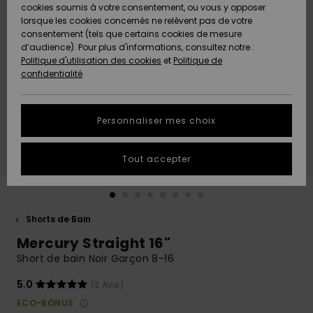
Quiksilver
A
cookies soumis à votre consentement, ou vous y opposer
Freedom
AIDE &
Découvrir
lorsque les cookies concernés ne relèvent pas de votre
CONTACT
consentement (tels que certains cookies de mesure
Nouveautés
Nouveautés
d’audience). Pour plus d'informations, consultez notre :
Protection
Politique d'utilisation des cookies
et
Politique de
des
Communauté
MAGASINS
confidentialité
données
A
A
Découvrir
Découvrir
QUIKSILVER
Guide des
APP
Personnaliser mes choix
tailles
LISTE DE
Tout accepter
SOUHAITS
Démarrez
une
conversation
pour
obtenir la
Shorts de Bain
réponse la
Mercury Straight 16"
plus rapide
à votre
Short de bain Noir Garçon 8-16
question.
5.0
(3 Avis)
Démarrer
une
ECO-BONUS
conversation