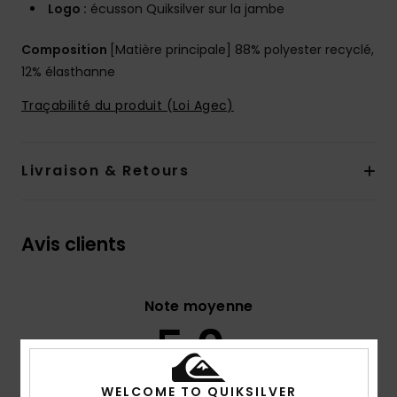
Logo :
écusson Quiksilver sur la jambe
Composition
[Matière principale] 88% polyester recyclé,
12% élasthanne
Traçabilité du produit (Loi Agec)
Livraison & Retours
Avis clients
Note moyenne
5.0
/5
WELCOME TO QUIKSILVER