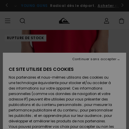
Passer
à
atuits
Se connecter / s'inscrire
YOUNG GUNS
Radical dès le départ.
Acheter maint
l'information
sur
le
produit
RUPTURE DE STOCK
Accéder à
HOMME
Vêtements
Vêtements
Shop
Surf
Snow
Outlet
ma
Shop
Shop
Homme
commande
Homme
Homme
GARÇON
Continuer sans accepter
Accessoires
Accessoires
Nouveautés
Livraison
Outlet
CE SITE UTILISE DES COOKIES
FEMME
Surf
Snow
Enfant
Shop
Shop
Nos partenaires et nous-mêmes utilisons des cookies ou
Retours
Chaussures
Chaussures
A
Enfant
Enfant
une technologie équivalente pour stocker et/ou accéder à
& Tongs
& Tongs
Découvrir
SURF
des informations sur votre appareil. Ces informations
Outlet
personnelles (comme vos données de navigation et votre
Paiement
Femme
adresse IP) peuvent être utilisées pour vous présenter des
SNOW
Highlights
Snow
publications et du contenu personnalisés ; pour mesurer la
Surf
Surf
Snow
Shop
Carte
performance publicitaire et du contenu ; pour personnaliser
Femme
Cadeau
les publicités ; et en apprendre plus sur leur audience ; pour
OUTLET
développer et améliorer les produits de nos partenaires.
Communauté
Snow
Snow
Vous pouvez paramétrer vos choix pour accepter ou non les