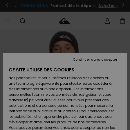
Passer
à
atuits
Se connecter / s'inscrire
YOUNG GUNS
Radical dès le départ.
Acheter maint
l'information
sur
le
produit
Accéder à
HOMME
Vêtements
Vêtements
Shop
Surf
Snow
Outlet
ma
Shop
Shop
Homme
commande
Homme
Homme
GARÇON
Continuer sans accepter
Accessoires
Accessoires
Nouveautés
Livraison
Outlet
CE SITE UTILISE DES COOKIES
FEMME
Surf
Snow
Enfant
Shop
Shop
Nos partenaires et nous-mêmes utilisons des cookies ou
Retours
Chaussures
Chaussures
A
Enfant
Enfant
une technologie équivalente pour stocker et/ou accéder à
& Tongs
& Tongs
Découvrir
SURF
des informations sur votre appareil. Ces informations
Outlet
personnelles (comme vos données de navigation et votre
Paiement
Femme
adresse IP) peuvent être utilisées pour vous présenter des
SNOW
Highlights
Snow
publications et du contenu personnalisés ; pour mesurer la
Surf
Surf
Snow
Shop
Carte
performance publicitaire et du contenu ; pour personnaliser
Femme
Cadeau
les publicités ; et en apprendre plus sur leur audience ; pour
OUTLET
développer et améliorer les produits de nos partenaires.
Communauté
Snow
Snow
Vous pouvez paramétrer vos choix pour accepter ou non les