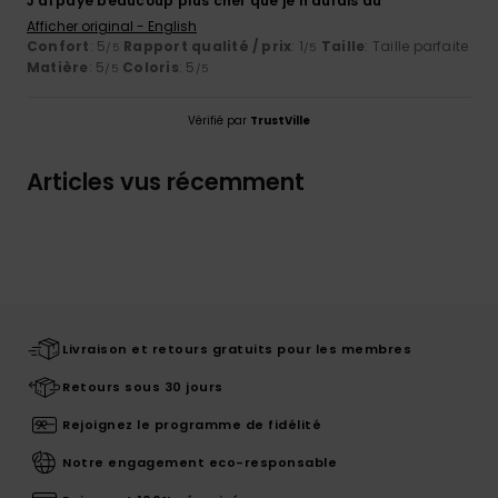
J'ai payé beaucoup plus cher que je n'aurais dû
Afficher original - English
Confort
: 5
Rapport qualité / prix
: 1
Taille
: Taille parfaite
/5
/5
Matière
: 5
Coloris
: 5
/5
/5
Vérifié par
TrustVille
Articles vus récemment
Livraison et retours gratuits pour les membres
Retours sous 30 jours
Rejoignez le programme de fidélité
Notre engagement eco-responsable