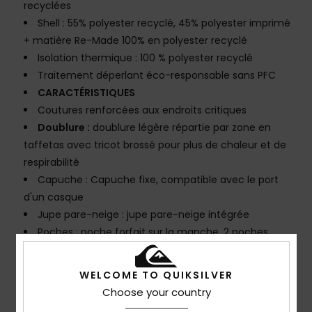
recyclées
Shell : 55% polyester recyclé, 45% polyester imprimé
+ matière Re-Made 100% en polyester recyclé
Isolation thermique : 100 % polyester recyclé
Traitement déperlant éco-responsable sans PFC
CARACTÉRISTIQUES
Coutures renforcées aux endroits critiques
Doublure :
doublure légère répartie par zone en
taffetas avec tricot brossé pour plus de chaleur et de
respirabilité
Capuche : Capuche fixe, compatible avec le port
d'un casque
Jupe pare-neige : jupe pare-neige intégrée
Poches : poche forfait sur la manche, 2 poches
chauffe-mains, poche multimédia interne, grande
poche intérieure en mesh
WELCOME TO QUIKSILVER
Aération : Aérations doublées en mesh sous les bras
Choose your country