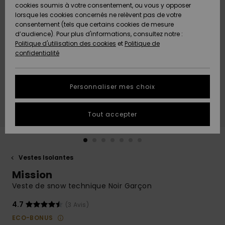
Quiksilver
A
cookies soumis à votre consentement, ou vous y opposer
Freedom
AIDE &
Découvrir
lorsque les cookies concernés ne relèvent pas de votre
CONTACT
consentement (tels que certains cookies de mesure
Nouveautés
Nouveautés
d’audience). Pour plus d'informations, consultez notre :
Protection
Politique d'utilisation des cookies
et
Politique de
des
Communauté
MAGASINS
confidentialité
données
A
A
Découvrir
Découvrir
QUIKSILVER
Guide des
APP
Personnaliser mes choix
tailles
LISTE DE
Tout accepter
SOUHAITS
Démarrez
une
conversation
pour
obtenir la
Vestes Isolantes
réponse la
Mission
plus rapide
à votre
Veste de snow technique Noir Garçon
question.
4.7
(3 Avis)
Démarrer
une
ECO-BONUS
conversation