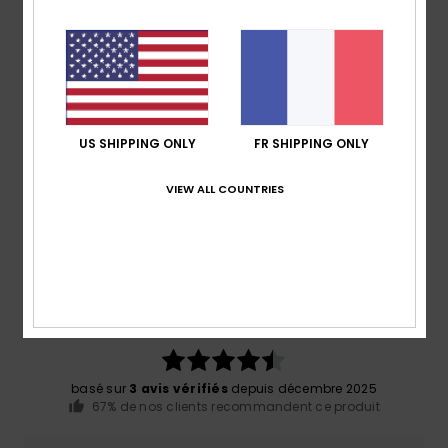
Composition
100% Polyester recyclé
Traçabilité du produit (Loi Agec)
Livraison & Retours
US SHIPPING ONLY
FR SHIPPING ONLY
VIEW ALL COUNTRIES
Avis clients
Note moyenne
4.7
/5
basé sur
3 avis vérifiés
depuis décembre 2025
67% de nos clients recommandent ce produit