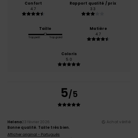
Confort
Rapport qualité / prix
4.7
3.3
Taille
Matière
4.7
Trop petit
Trop grand
Coloris
5.0
5
/5
Helena
23 février 2026
Achat vérifié
Bonne qualité. Taille très bien.
Afficher original - Português