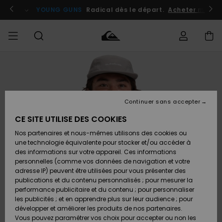
Passer
à
atuits
Se connecter / s'inscrire
YOUNG GUNS
Radical dès le départ.
Acheter maint
l'information
sur
le
produit
Accéder à
HOMME
Vêtements
Vêtements
Shop
Surf
Snow
Outlet
ma
Shop
Shop
Homme
commande
Homme
Homme
GARÇON
Continuer sans accepter
Accessoires
Accessoires
Nouveautés
Livraison
Outlet
CE SITE UTILISE DES COOKIES
FEMME
Surf
Snow
Enfant
Shop
Shop
Nos partenaires et nous-mêmes utilisons des cookies ou
Retours
Chaussures
Chaussures
A
Enfant
Enfant
une technologie équivalente pour stocker et/ou accéder à
& Tongs
& Tongs
Découvrir
SURF
des informations sur votre appareil. Ces informations
Outlet
personnelles (comme vos données de navigation et votre
Paiement
Femme
adresse IP) peuvent être utilisées pour vous présenter des
SNOW
Highlights
Snow
publications et du contenu personnalisés ; pour mesurer la
Surf
Surf
Snow
Shop
Carte
performance publicitaire et du contenu ; pour personnaliser
Femme
Cadeau
les publicités ; et en apprendre plus sur leur audience ; pour
OUTLET
développer et améliorer les produits de nos partenaires.
Communauté
Snow
Snow
Vous pouvez paramétrer vos choix pour accepter ou non les