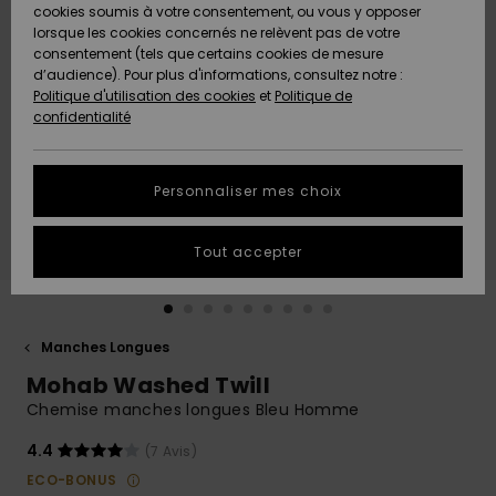
Quiksilver
A
cookies soumis à votre consentement, ou vous y opposer
Freedom
AIDE &
Découvrir
lorsque les cookies concernés ne relèvent pas de votre
CONTACT
consentement (tels que certains cookies de mesure
Nouveautés
Nouveautés
d’audience). Pour plus d'informations, consultez notre :
Protection
Politique d'utilisation des cookies
et
Politique de
des
Communauté
MAGASINS
confidentialité
données
A
A
Découvrir
Découvrir
QUIKSILVER
Guide des
APP
Personnaliser mes choix
tailles
LISTE DE
Tout accepter
SOUHAITS
Démarrez
une
conversation
pour
obtenir la
Manches Longues
réponse la
Mohab Washed Twill
plus rapide
à votre
Chemise manches longues Bleu Homme
question.
4.4
(7 Avis)
Démarrer
une
ECO-BONUS
conversation