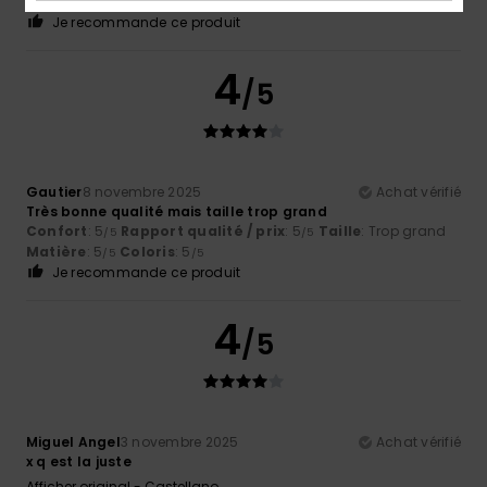
parfaite
Matière
: 5
Coloris
: 4
/5
/5
Je recommande ce produit
4
/5
Gautier
8 novembre 2025
Achat vérifié
Très bonne qualité mais taille trop grand
Confort
: 5
Rapport qualité / prix
: 5
Taille
: Trop grand
/5
/5
Matière
: 5
Coloris
: 5
/5
/5
Je recommande ce produit
4
/5
Miguel Angel
3 novembre 2025
Achat vérifié
x q est la juste
Afficher original - Castellano