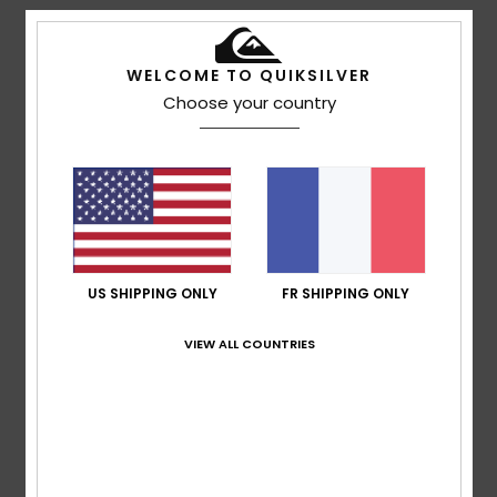
5
/5
WELCOME TO QUIKSILVER
Choose your country
Marcus
25 décembre 2025
Achat vérifié
S'ajuste parfaitement
Afficher original - Deutsch
Confort
: 5
Rapport qualité / prix
: 4
Taille
: Grand
/5
/5
Matière
: 5
Coloris
: 5
/5
/5
Je recommande ce produit
5
US SHIPPING ONLY
FR SHIPPING ONLY
/5
VIEW ALL COUNTRIES
Phil
29 novembre 2025
Achat vérifié
Superbe coupe, bien fait, très joli
Afficher original - English
Confort
: 5
Rapport qualité / prix
: 5
Taille
: Taille
/5
/5