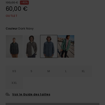
100,00 €
40%
Trouvez
60,00 €
des
réponses
OUTLET
aux
questions
les plus
Dark Navy
Couleur
fréquentes
et notre
formulaire
de
contact.
Consulter
la FAQ
XS
S
M
L
XL
XXL
Voir le Guide des tailles