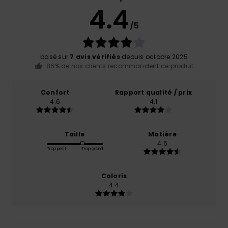
4.4
/5
basé sur
7 avis vérifiés
depuis octobre 2025
86% de nos clients recommandent ce produit
Confort
Rapport qualité / prix
4.6
4.1
Taille
Matière
4.6
Trop petit
Trop grand
Coloris
4.4