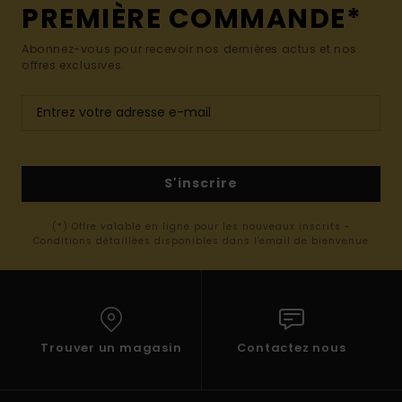
PREMIÈRE COMMANDE*
Abonnez-vous pour recevoir nos dernières actus et nos
offres exclusives.
S'inscrire
(*) Offre valable en ligne pour les nouveaux inscrits -
Conditions détaillées disponibles dans l'email de bienvenue
Trouver un magasin
Contactez nous