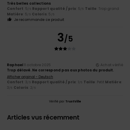
Très belles collections
Confort
: 5
Rapport qualité / prix
: 5
Taille
: Trop grand
/5
/5
Matière
: 5
Coloris
: 5
/5
/5
Je recommande ce produit
3
/5
Raphael
11 octobre 2025
Achat vérifié
Trop délavé. Ne correspond pas aux photos du produit.
Afficher original - Deutsch
Confort
: 3
Rapport qualité / prix
: 1
Taille
: Petit
Matière
:
/5
/5
3
Coloris
: 2
/5
/5
Vérifié par
TrustVille
Articles vus récemment