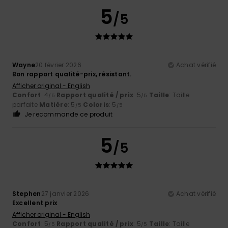
5
/5
Wayne
20 février 2026
Achat vérifié
Bon rapport qualité-prix, résistant.
Afficher original - English
Confort
: 4
Rapport qualité / prix
: 5
Taille
: Taille
/5
/5
parfaite
Matière
: 5
Coloris
: 5
/5
/5
Je recommande ce produit
5
/5
Stephen
27 janvier 2026
Achat vérifié
Excellent prix
Afficher original - English
Confort
: 5
Rapport qualité / prix
: 5
Taille
: Taille
/5
/5