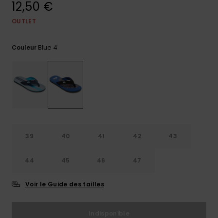
12,50 €
Trouvez
des
OUTLET
réponses
aux
Blue 4
questions
Couleur
les plus
fréquentes
et notre
formulaire
de
contact.
Consulter
la FAQ
39
40
41
42
43
44
45
46
47
Voir le Guide des tailles
Indisponible