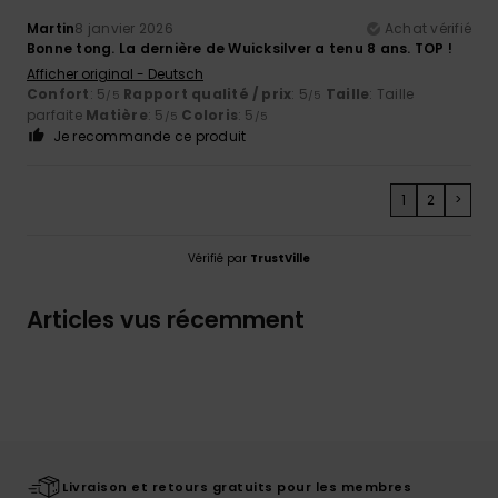
Martin
8 janvier 2026
Achat vérifié
Bonne tong. La dernière de Wuicksilver a tenu 8 ans. TOP !
Afficher original - Deutsch
Confort
: 5
Rapport qualité / prix
: 5
Taille
: Taille
/5
/5
parfaite
Matière
: 5
Coloris
: 5
/5
/5
Je recommande ce produit
1
2
>
Vérifié par
TrustVille
Articles vus récemment
Livraison et retours gratuits pour les membres