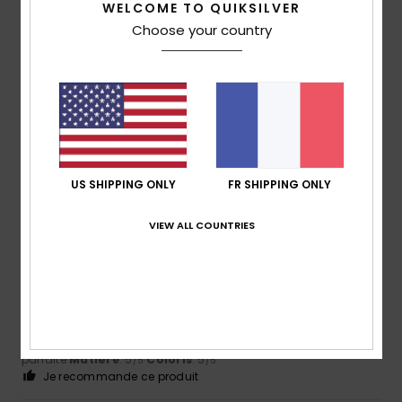
5
WELCOME TO QUIKSILVER
/5
Choose your country
Steve
18 mars 2026
Achat vérifié
Article soldé à 70%
Confort
: 5
Rapport qualité / prix
: 4
Taille
: Taille
/5
/5
parfaite
Matière
: 5
Coloris
: 5
/5
/5
Je recommande ce produit
US SHIPPING ONLY
FR SHIPPING ONLY
5
/5
VIEW ALL COUNTRIES
Serge
9 mars 2026
Achat vérifié
CONFORTABLE
Confort
: 5
Rapport qualité / prix
: 5
Taille
: Taille
/5
/5
parfaite
Matière
: 5
Coloris
: 5
/5
/5
Je recommande ce produit