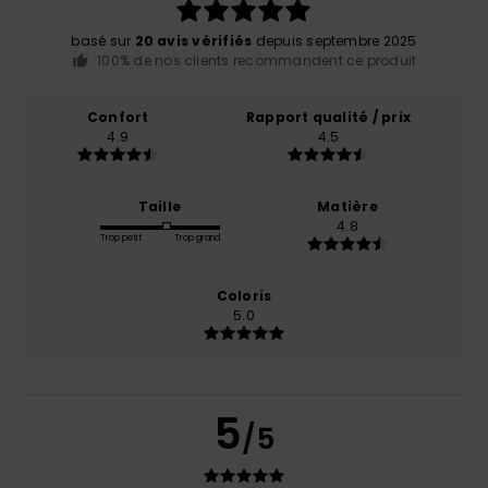
basé sur
20 avis vérifiés
depuis septembre 2025
100% de nos clients recommandent ce produit
Confort
Rapport qualité / prix
4.9
4.5
Taille
Matière
4.8
Trop petit
Trop grand
Coloris
5.0
5
/5