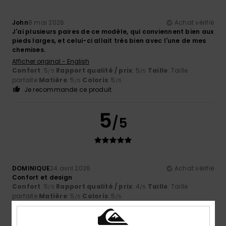
John
8 mai 2026
Achat vérifié
J'ai plusieurs paires de ce modèle, qui conviennent bien aux
pieds larges, et celui-ci allait très bien avec l'une de mes
chemises.
Afficher original - English
Confort
: 5
Rapport qualité / prix
: 5
Taille
: Taille
/5
/5
parfaite
Matière
: 5
Coloris
: 5
/5
/5
Je recommande ce produit
5
/5
DOMINIQUE
24 avril 2026
Achat vérifié
Confort et design
Confort
: 5
Rapport qualité / prix
: 4
Taille
: Taille
/5
/5
parfaite
Matière
: 5
Coloris
: 5
/5
/5
Je recommande ce produit