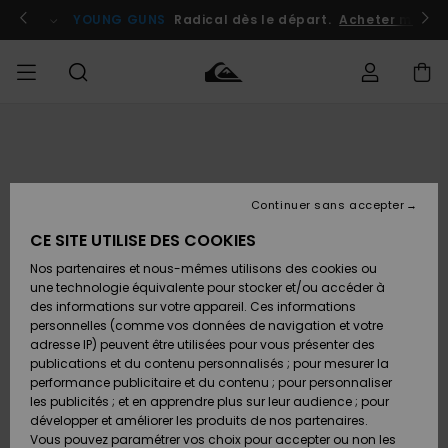
Passer
à
atuits
Se connecter / s'inscrire
YOUNG GUNS
Radical dès le départ.
Acheter maint
l'information
sur
le
produit
Accéder à
HOMME
Vêtements
Vêtements
Shop
Surf
Snow
Outlet
ma
Shop
Shop
Homme
commande
Homme
Homme
GARÇON
Continuer sans accepter
Accessoires
Accessoires
Nouveautés
Livraison
Outlet
CE SITE UTILISE DES COOKIES
FEMME
Surf
Snow
Enfant
Shop
Shop
Nos partenaires et nous-mêmes utilisons des cookies ou
Retours
Chaussures
Chaussures
A
Enfant
Enfant
une technologie équivalente pour stocker et/ou accéder à
& Tongs
& Tongs
Découvrir
SURF
des informations sur votre appareil. Ces informations
Outlet
personnelles (comme vos données de navigation et votre
Paiement
Femme
adresse IP) peuvent être utilisées pour vous présenter des
SNOW
Highlights
Snow
publications et du contenu personnalisés ; pour mesurer la
Surf
Surf
Snow
Shop
Carte
performance publicitaire et du contenu ; pour personnaliser
Femme
Cadeau
les publicités ; et en apprendre plus sur leur audience ; pour
OUTLET
développer et améliorer les produits de nos partenaires.
Communauté
Snow
Snow
Vous pouvez paramétrer vos choix pour accepter ou non les