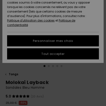
Quiksilver
A
cookies soumis à votre consentement, ou vous y opposer
Freedom
AIDE &
Découvrir
lorsque les cookies concernés ne relèvent pas de votre
CONTACT
consentement (tels que certains cookies de mesure
Nouveautés
Nouveautés
d’audience). Pour plus d'informations, consultez notre :
Protection
Politique d'utilisation des cookies
et
Politique de
des
Communauté
MAGASINS
confidentialité
données
A
A
Découvrir
Découvrir
QUIKSILVER
Guide des
APP
Personnaliser mes choix
tailles
LISTE DE
Tout accepter
SOUHAITS
Démarrez
une
conversation
pour
obtenir la
Tongs
réponse la
Molokai Layback
plus rapide
à votre
Sandales Bleu Homme
question.
5.0
(20 Avis)
Démarrer
une
25,00 €
50%
conversation