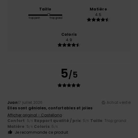
Taille
Matière
4.5
Trop petit
Trop grand
Coloris
4.9
5
/5
Juan
17 juillet 2026
Achat vérifié
Elles sont géniales, confortables et jolies
Afficher original - Castellano
Confort
: 5
Rapport qualité / prix
: 5
Taille
: Trop grand
/5
/5
Matière
: 5
Coloris
: 5
/5
/5
Je recommande ce produit