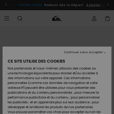
Passer
à
atuits
Se connecter / s'inscrire
YOUNG GUNS
Radical dès le départ.
Acheter maint
l'information
sur
le
produit
Accéder à
HOMME
Vêtements
Vêtements
Shop
Surf
Snow
Outlet
ma
Shop
Shop
Homme
commande
Homme
Homme
GARÇON
Continuer sans accepter
Accessoires
Accessoires
Nouveautés
Livraison
Outlet
CE SITE UTILISE DES COOKIES
FEMME
Surf
Snow
Enfant
Shop
Shop
Nos partenaires et nous-mêmes utilisons des cookies ou
Retours
Chaussures
Chaussures
A
Enfant
Enfant
une technologie équivalente pour stocker et/ou accéder à
& Tongs
& Tongs
Découvrir
SURF
des informations sur votre appareil. Ces informations
Outlet
personnelles (comme vos données de navigation et votre
Paiement
Femme
adresse IP) peuvent être utilisées pour vous présenter des
SNOW
Highlights
Snow
publications et du contenu personnalisés ; pour mesurer la
Surf
Surf
Snow
Shop
Carte
performance publicitaire et du contenu ; pour personnaliser
Femme
Cadeau
les publicités ; et en apprendre plus sur leur audience ; pour
OUTLET
développer et améliorer les produits de nos partenaires.
Communauté
Snow
Snow
Vous pouvez paramétrer vos choix pour accepter ou non les