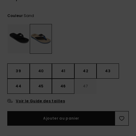
Trouvez
des
Sand
Couleur
réponses
aux
questions
les plus
fréquentes
et notre
formulaire
de
contact.
39
40
41
42
43
Consulter
la FAQ
44
45
46
47
Voir le Guide des tailles
Ajouter au panier