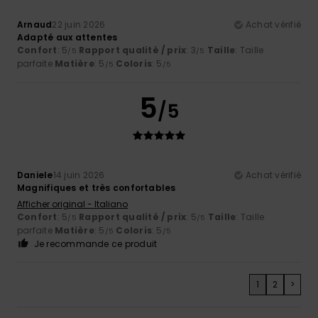
Arnaud
22 juin 2026
Achat vérifié
Adapté aux attentes
Confort
: 5
Rapport qualité / prix
: 3
Taille
: Taille
/5
/5
parfaite
Matière
: 5
Coloris
: 5
/5
/5
5
/5
Daniele
14 juin 2026
Achat vérifié
Magnifiques et très confortables
Afficher original - Italiano
Confort
: 5
Rapport qualité / prix
: 5
Taille
: Taille
/5
/5
parfaite
Matière
: 5
Coloris
: 5
/5
/5
Je recommande ce produit
1
2
>