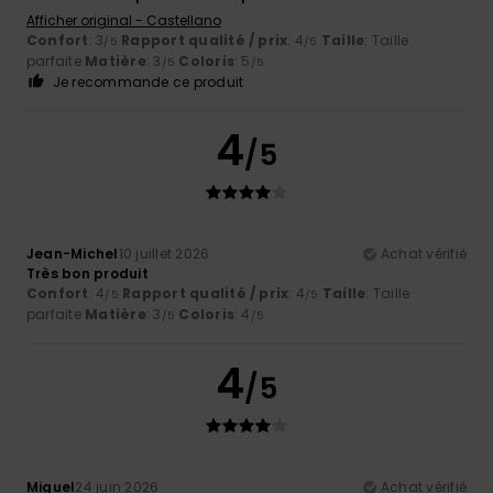
Afficher original - Castellano
Confort
: 3
Rapport qualité / prix
: 4
Taille
: Taille
/5
/5
parfaite
Matière
: 3
Coloris
: 5
/5
/5
Je recommande ce produit
4
/5
Jean-Michel
10 juillet 2026
Achat vérifié
Très bon produit
Confort
: 4
Rapport qualité / prix
: 4
Taille
: Taille
/5
/5
parfaite
Matière
: 3
Coloris
: 4
/5
/5
4
/5
Miguel
24 juin 2026
Achat vérifié