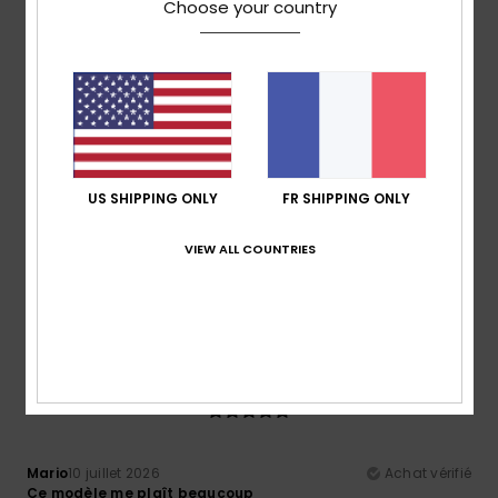
Choose your country
Je recommande ce produit
5
/5
Felix
13 juillet 2026
Achat vérifié
US SHIPPING ONLY
FR SHIPPING ONLY
Le prix est très intéressant
Afficher original - Castellano
VIEW ALL COUNTRIES
Confort
: 5
Rapport qualité / prix
: 5
Taille
: Taille
/5
/5
parfaite
Matière
: 5
Coloris
: 5
/5
/5
Je recommande ce produit
5
/5
Mario
10 juillet 2026
Achat vérifié
Ce modèle me plaît beaucoup