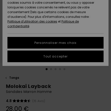
Quiksilver
A
cookies soumis à votre consentement, ou vous y opposer
Freedom
AIDE &
Découvrir
lorsque les cookies concernés ne relèvent pas de votre
CONTACT
consentement (tels que certains cookies de mesure
Nouveautés
Nouveautés
d’audience). Pour plus d'informations, consultez notre :
Protection
Politique d'utilisation des cookies
et
Politique de
des
Communauté
MAGASINS
confidentialité
données
A
A
Découvrir
Découvrir
QUIKSILVER
Guide des
APP
Personnaliser mes choix
tailles
LISTE DE
Tout accepter
SOUHAITS
Démarrez
une
conversation
pour
obtenir la
Tongs
réponse la
Molokai Layback
plus rapide
à votre
Sandales Marron Homme
question.
4.8
(15 Avis)
Démarrer
une
28,00 €
conversation