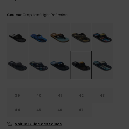
Trouvez
des
Grap Leaf Light Reflexion
Couleur
réponses
aux
questions
les plus
fréquentes
et notre
formulaire
de
contact.
Consulter
la FAQ
39
40
41
42
43
44
45
46
47
Voir le Guide des tailles