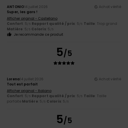
ANTONIO
14 juillet 2026
Achat vérifié
Super, les gars !
Afficher original - Castellano
Confort
: 5
Rapport qualité / prix
: 5
Taille
: Trop grand
/5
/5
Matière
: 5
Coloris
: 5
/5
/5
Je recommande ce produit
5
/5
Lorena
14 juillet 2026
Achat vérifié
Tout est parfait
Afficher original - Italiano
Confort
: 5
Rapport qualité / prix
: 5
Taille
: Taille
/5
/5
parfaite
Matière
: 5
Coloris
: 5
/5
/5
5
/5