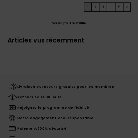
1
2
3
...
9
>
Vérifié par
TrustVille
Articles vus récemment
Livraison et retours gratuits pour les membres
Retours sous 30 jours
Rejoignez le programme de fidélité
Notre engagement eco-responsable
Paiement 100% sécurisé