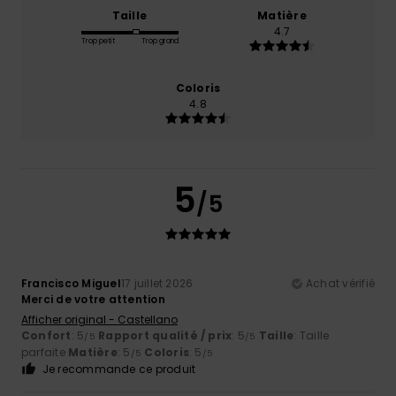
Taille
Matière
4.7
Trop petit
Trop grand
Coloris
4.8
5
/5
Francisco Miguel
17 juillet 2026
Achat vérifié
Merci de votre attention
Afficher original - Castellano
Confort
: 5
Rapport qualité / prix
: 5
Taille
: Taille
/5
/5
parfaite
Matière
: 5
Coloris
: 5
/5
/5
Je recommande ce produit