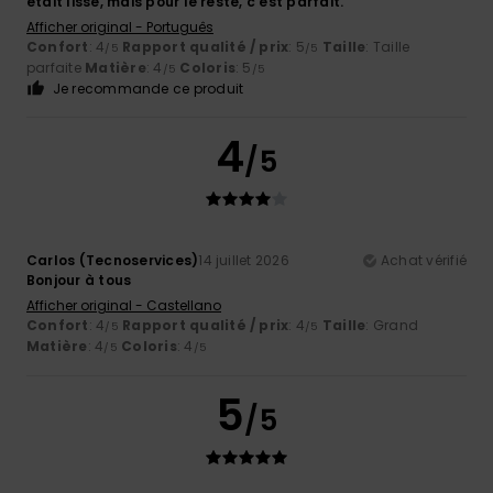
était lisse, mais pour le reste, c'est parfait.
Afficher original - Português
Confort
: 4
Rapport qualité / prix
: 5
Taille
: Taille
/5
/5
parfaite
Matière
: 4
Coloris
: 5
/5
/5
Je recommande ce produit
4
/5
Carlos (Tecnoservices)
14 juillet 2026
Achat vérifié
Bonjour à tous
Afficher original - Castellano
Confort
: 4
Rapport qualité / prix
: 4
Taille
: Grand
/5
/5
Matière
: 4
Coloris
: 4
/5
/5
5
/5