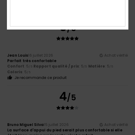
parfaite
Matière
: 5
Coloris
: 5
/5
/5
Je recommande ce produit
5
/5
Jean Louis
16 juillet 2026
Achat vérifié
Parfait très confortable
Confort
: 5
Rapport qualité / prix
: 5
Matière
: 5
/5
/5
/5
Coloris
: 5
/5
Je recommande ce produit
4
/5
Bruno Miguel Silva
15 juillet 2026
Achat vérifié
La surface d'appui du pied serait plus confortable si elle