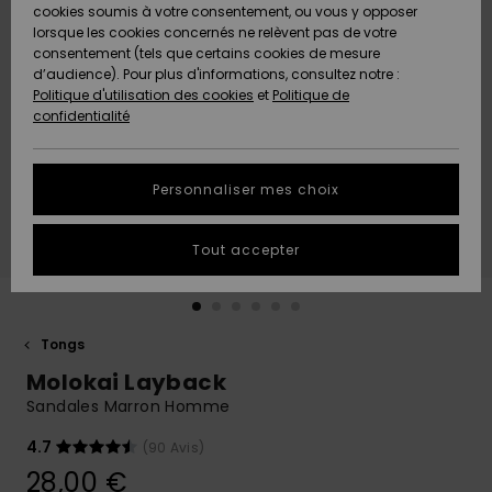
Quiksilver
A
cookies soumis à votre consentement, ou vous y opposer
Freedom
AIDE &
Découvrir
lorsque les cookies concernés ne relèvent pas de votre
CONTACT
consentement (tels que certains cookies de mesure
Nouveautés
Nouveautés
d’audience). Pour plus d'informations, consultez notre :
Protection
Politique d'utilisation des cookies
et
Politique de
des
Communauté
MAGASINS
confidentialité
données
A
A
Découvrir
Découvrir
QUIKSILVER
Guide des
APP
Personnaliser mes choix
tailles
LISTE DE
Tout accepter
SOUHAITS
Démarrez
une
conversation
pour
obtenir la
Tongs
réponse la
Molokai Layback
plus rapide
à votre
Sandales Marron Homme
question.
4.7
(90 Avis)
Démarrer
une
28,00 €
conversation