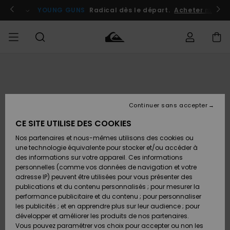
Passer
à
atuits
Se connecter / s'inscrire
YOUNG GUNS
Radical dès le départ.
Acheter maint
l'information
sur
le
produit
Accéder à
HOMME
Vêtements
Vêtements
Shop
Surf
Snow
Outlet
ma
Shop
Shop
Homme
commande
Homme
Homme
GARÇON
Continuer sans accepter
Accessoires
Accessoires
Nouveautés
Livraison
Outlet
CE SITE UTILISE DES COOKIES
FEMME
Surf
Snow
Enfant
Shop
Shop
Nos partenaires et nous-mêmes utilisons des cookies ou
Retours
Chaussures
Chaussures
A
Enfant
Enfant
une technologie équivalente pour stocker et/ou accéder à
& Tongs
& Tongs
Découvrir
SURF
des informations sur votre appareil. Ces informations
Outlet
personnelles (comme vos données de navigation et votre
Paiement
Femme
adresse IP) peuvent être utilisées pour vous présenter des
SNOW
Highlights
Snow
publications et du contenu personnalisés ; pour mesurer la
Surf
Surf
Snow
Shop
Carte
performance publicitaire et du contenu ; pour personnaliser
Femme
Cadeau
les publicités ; et en apprendre plus sur leur audience ; pour
OUTLET
développer et améliorer les produits de nos partenaires.
Communauté
Snow
Snow
Vous pouvez paramétrer vos choix pour accepter ou non les