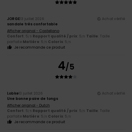
JORGE
13 juillet 2026
Achat vérifié
sandale très confortable
Afficher original - Castellano
Confort
: 5
Rapport qualité / prix
: 5
Taille
: Taille
/5
/5
parfaite
Matière
: 5
Coloris
: 5
/5
/5
Je recommande ce produit
4
/5
Lobke
13 juillet 2026
Achat vérifié
Une bonne paire de tongs
Afficher original - Dutch
Confort
: 5
Rapport qualité / prix
: 5
Taille
: Taille
/5
/5
parfaite
Matière
: 5
Coloris
: 5
/5
/5
Je recommande ce produit