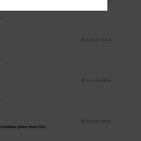
5
Achat vérifié
5
Achat vérifié
5
Achat vérifié
n cadeau pour mon fils.