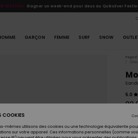
ER FESTIVAL
Gagner un week-end pour deux au Quiksilver Festiv
Q
HOMME
GARÇON
FEMME
SURF
SNOW
OUTLE
Page d'
Chau
Mo
Sanda
5.0
22,
ES COOKIES
Con
Coule
us-mêmes utilisons des cookies ou une technologie équivalente pour
tions sur votre appareil. Ces informations personnelles (comme v
resse IP) peuvent être utilisées pour vous présenter des publications