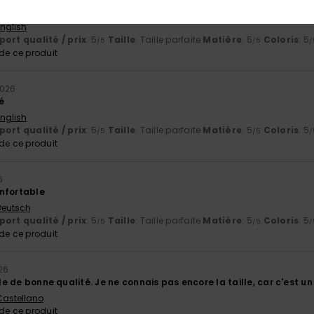
té et superbes couleurs
English
ort qualité / prix
: 5
Taille
: Taille parfaite
Matière
: 5
Coloris
: 5
/5
/5
/
e ce produit
 2026
é
English
ort qualité / prix
: 5
Taille
: Taille parfaite
Matière
: 5
Coloris
: 5
/5
/5
/
e ce produit
6
nfortable
 Deutsch
ort qualité / prix
: 5
Taille
: Taille parfaite
Matière
: 5
Coloris
: 5
/5
/5
/
e ce produit
26
mble de bonne qualité. Je ne connais pas encore la taille, car c'est u
 Castellano
e ce produit