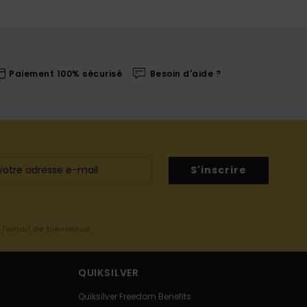
Paiement 100% sécurisé
Besoin d'aide ?
S'inscrire
s l'email de bienvenue
QUIKSILVER
Quiksilver Freedom Benefits