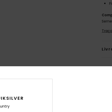
F
Comp
Semel
Traça
Livr
IKSILVER
untry