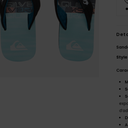
Deta
Sanda
Style
Carac
M
S
S
exp
d’a
D
A