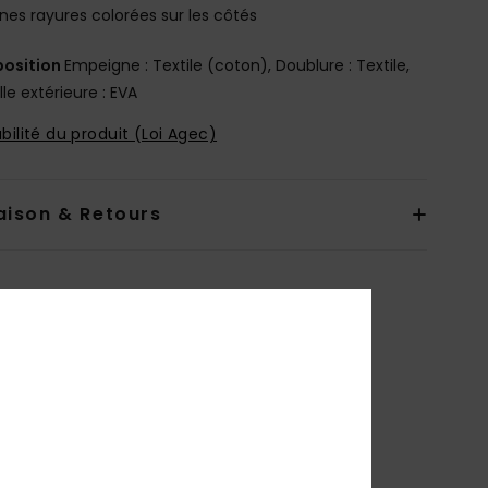
ines rayures colorées sur les côtés
osition
Empeigne : Textile (coton), Doublure : Textile,
le extérieure : EVA
bilité du produit (Loi Agec)
aison & Retours