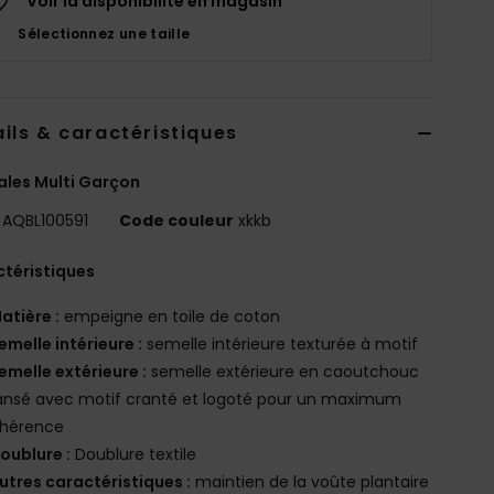
Voir la disponibilité en magasin
Sélectionnez une taille
ils & caractéristiques
les Multi Garçon
AQBL100591
Code couleur
xkkb
téristiques
atière :
empeigne en toile de coton
emelle intérieure :
semelle intérieure texturée à motif
emelle extérieure :
semelle extérieure en caoutchouc
ansé avec motif cranté et logoté pour un maximum
dhérence
oublure :
Doublure textile
utres caractéristiques :
maintien de la voûte plantaire