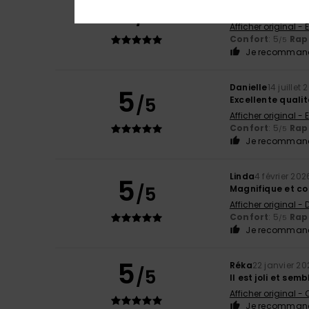
5
/5
Excellente quali
Afficher original - 
Confort
: 5
Rapp
/5
Je recommand
Danielle
14 juillet
5
/5
Excellente qualit
Afficher original - 
Confort
: 5
Rapp
/5
Je recommand
Linda
4 février 202
5
/5
Magnifique et co
Afficher original -
Confort
: 5
Rapp
/5
Je recommand
5
Réka
22 janvier 20
/5
Il est joli et se
Afficher original -
Je recommand