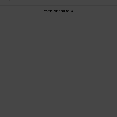
Vérifié par
TrustVille