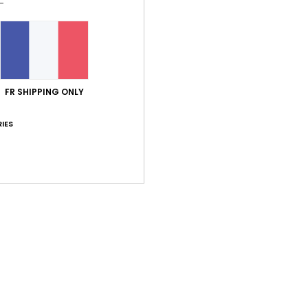
Note moyenne
5.0
/5
basé sur
5 avis vérifiés
depuis janvier 2026
FR SHIPPING ONLY
100% de nos clients recommandent ce produit
IES
port qualité / prix
Taille
Matiè
5.0
5.0
Trop petit
Trop grand
26
uit
 Castellano
ort qualité / prix
: 5
Taille
: Petit
Matière
: 5
Coloris
: 5
/5
/5
/5
e ce produit
 2026