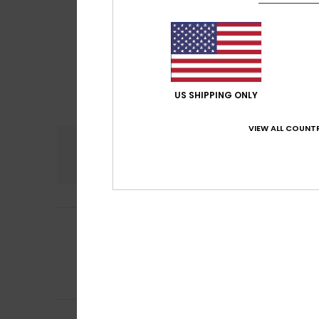
US SHIPPING ONLY
VIEW ALL COUNTR
Confort
Rap
4.8
Maria
16 juillet 20
5
/5
J'ai aimé ce prod
Afficher original -
Confort
: 4
Rapp
/5
Je recommand
Danielle
14 juillet