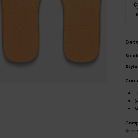
Deta
Sand
Style
Carac
T
S
S
Comp
Semel