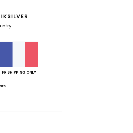
4.5
4.8
Trop petit
Trop grand
IKSILVER
untry
ires de ce modèle, qui conviennent bien aux pieds larges, et celui-ci
English
ort qualité / prix
: 5
Taille
: Taille parfaite
Matière
: 5
Coloris
: 5
/5
/5
/
e ce produit
il 2026
FR SHIPPING ONLY
n
ort qualité / prix
: 4
Taille
: Taille parfaite
Matière
: 5
Coloris
: 5
/5
/5
/
IES
e ce produit
6
0%
ort qualité / prix
: 4
Taille
: Taille parfaite
Matière
: 5
Coloris
: 5
/5
/5
/
e ce produit