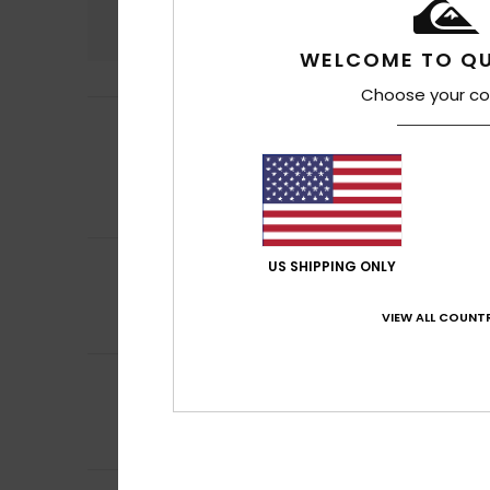
4.9
WELCOME TO QU
Choose your co
John
8 mai 2026
5
/5
J'ai plusieurs pa
Afficher original - 
Confort
: 5
Rapp
/5
Je recommand
5
DOMINIQUE
24 avr
US SHIPPING ONLY
/5
Confort et desig
Confort
: 5
Rapp
/5
VIEW ALL COUNTR
Je recommand
5
Steve
18 mars 202
/5
Article soldé à 7
Confort
: 5
Rapp
/5
Je recommand