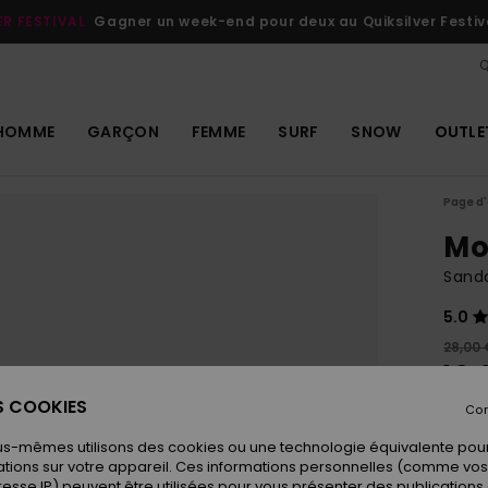
ER FESTIVAL
Gagner un week-end pour deux au Quiksilver Festiv
Q
HOMME
GARÇON
FEMME
SURF
SNOW
OUTLE
Page d'
Mo
Sand
5.0
28,00 
19,
ES COOKIES
OUTL
Con
us-mêmes utilisons des cookies ou une technologie équivalente pour
tions sur votre appareil. Ces informations personnelles (comme v
Coule
resse IP) peuvent être utilisées pour vous présenter des publications