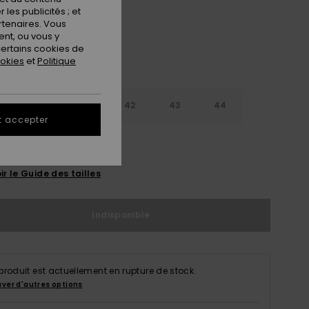
les publicités ; et
rtenaires. Vous
nt, ou vous y
ertains cookies de
ookies
et
Politique
9
40
41
42
43
44
t accepter
5
46
47
ir le Guide des tailles
Indisponible
produit est actuellement en rupture de stock.
uver d'autres options