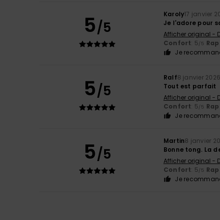
Karoly
17 janvier 
5
/5
Je l'adore pour 
Afficher original -
Confort
: 5
Rapp
/5
Je recommand
Ralf
8 janvier 202
5
/5
Tout est parfait
Afficher original -
Confort
: 5
Rapp
/5
Je recommand
Martin
8 janvier 2
5
/5
Bonne tong. La de
Afficher original -
Confort
: 5
Rapp
/5
Je recommand