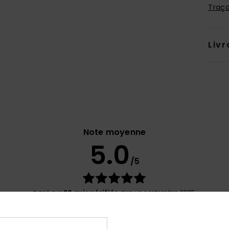
Traça
Livr
Note moyenne
5.0
/5
basé sur
20 avis vérifiés
depuis septembre 2025
100% de nos clients recommandent ce produit
port qualité / prix
Taille
Matiè