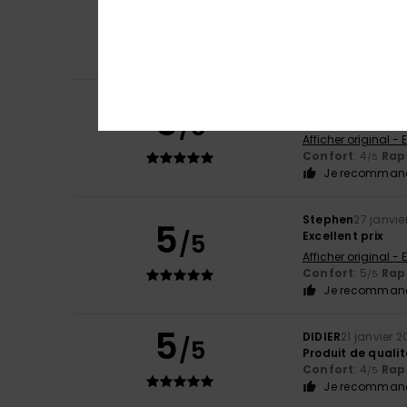
5
Serge
9 mars 202
/5
CONFORTABLE
Confort
: 5
Rapp
/5
Je recommand
Wayne
20 février 
5
/5
Bon rapport quali
Afficher original - 
Confort
: 4
Rapp
/5
Je recommand
Stephen
27 janvie
5
/5
Excellent prix
Afficher original - 
Confort
: 5
Rapp
/5
Je recommand
5
DIDIER
21 janvier 
/5
Produit de qualit
Confort
: 4
Rapp
/5
Je recommand