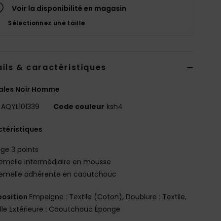
Voir la disponibilité en magasin
Sélectionnez une taille
ils & caractéristiques
ales Noir Homme
AQYL101339
Code couleur
ksh4
téristiques
ige 3 points
emelle intermédiaire en mousse
emelle adhérente en caoutchouc
osition
Empeigne : Textile (Coton), Doublure : Textile,
le Extérieure : Caoutchouc Éponge