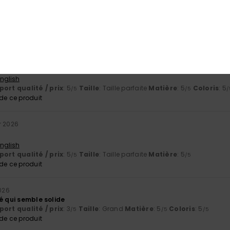
6
ort qualité / prix
: 5
Taille
: Taille parfaite
Matière
: 5
Coloris
: 5
/5
/5
/
e ce produit
2026
té-prix, résistant.
English
ort qualité / prix
: 5
Taille
: Taille parfaite
Matière
: 5
Coloris
: 5
/5
/5
/
e ce produit
r 2026
English
ort qualité / prix
: 5
Taille
: Taille parfaite
Matière
: 5
/5
/5
e ce produit
2026
é qui semble solide
ort qualité / prix
: 3
Taille
: Grand
Matière
: 5
Coloris
: 5
/5
/5
/5
e ce produit