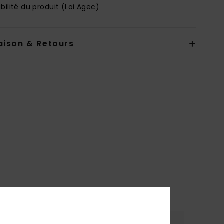
bilité du produit (Loi Agec)
aison & Retours
re
Coloris