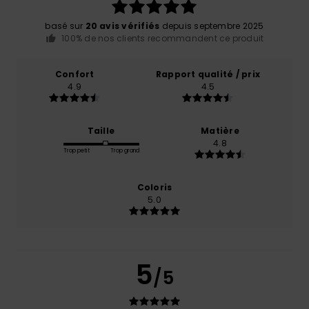
basé sur
20 avis vérifiés
depuis septembre 2025
100% de nos clients recommandent ce produit
Confort
Rapport qualité / prix
4.9
4.5
Taille
Matière
4.8
Trop petit
Trop grand
Coloris
5.0
5
/5