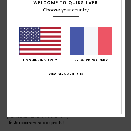
5
WELCOME TO QUIKSILVER
/5
Choose your country
Steve
18 mars 2026
Achat vérifié
Article soldé à 70%
Confort
: 5
Rapport qualité / prix
: 4
Taille
: Taille
/5
/5
parfaite
Matière
: 5
Coloris
: 5
/5
/5
Je recommande ce produit
US SHIPPING ONLY
FR SHIPPING ONLY
5
/5
VIEW ALL COUNTRIES
Serge
9 mars 2026
Achat vérifié
CONFORTABLE
Confort
: 5
Rapport qualité / prix
: 5
Taille
: Taille
/5
/5
parfaite
Matière
: 5
Coloris
: 5
/5
/5
Je recommande ce produit