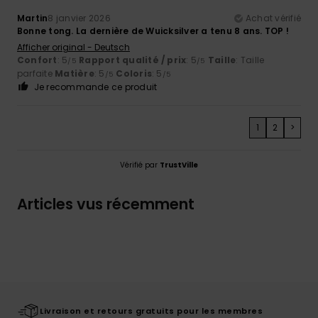
Martin
8 janvier 2026
Achat vérifié
Bonne tong. La dernière de Wuicksilver a tenu 8 ans. TOP !
Afficher original - Deutsch
Confort
: 5
Rapport qualité / prix
: 5
Taille
: Taille
/5
/5
parfaite
Matière
: 5
Coloris
: 5
/5
/5
Je recommande ce produit
1
2
>
Vérifié par
TrustVille
Articles vus récemment
Livraison et retours gratuits pour les membres