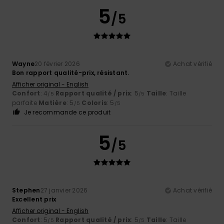
5
/5
Wayne
20 février 2026
Achat vérifié
Bon rapport qualité-prix, résistant.
Afficher original - English
Confort
: 4
Rapport qualité / prix
: 5
Taille
: Taille
/5
/5
parfaite
Matière
: 5
Coloris
: 5
/5
/5
Je recommande ce produit
5
/5
Stephen
27 janvier 2026
Achat vérifié
Excellent prix
Afficher original - English
Confort
: 5
Rapport qualité / prix
: 5
Taille
: Taille
/5
/5