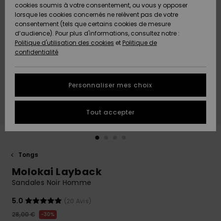
Quiksilver
A
cookies soumis à votre consentement, ou vous y opposer
Freedom
AIDE &
Découvrir
lorsque les cookies concernés ne relèvent pas de votre
CONTACT
consentement (tels que certains cookies de mesure
Nouveautés
Nouveautés
d’audience). Pour plus d'informations, consultez notre :
Protection
Politique d'utilisation des cookies
et
Politique de
des
Communauté
MAGASINS
confidentialité
données
A
A
Découvrir
Découvrir
QUIKSILVER
Guide des
APP
Personnaliser mes choix
tailles
LISTE DE
Tout accepter
SOUHAITS
Démarrez
une
conversation
pour
obtenir la
Tongs
réponse la
Molokai Layback
plus rapide
à votre
Sandales Noir Homme
question.
5.0
(20 Avis)
Démarrer
une
28,00 €
30%
conversation