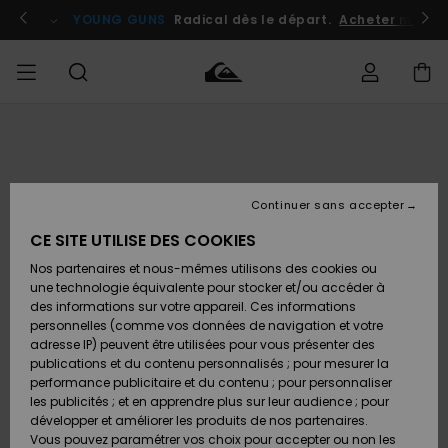
Passer
à
atuits
Se connecter / s'inscrire
YOUNG GUNS
Radical dès le départ.
Acheter maint
l'information
sur
le
produit
Accéder à
HOMME
Vêtements
Vêtements
Shop
Surf
Snow
Outlet
ma
Shop
Shop
Homme
commande
Homme
Homme
GARÇON
Continuer sans accepter
Accessoires
Accessoires
Nouveautés
Livraison
Outlet
CE SITE UTILISE DES COOKIES
FEMME
Surf
Snow
Enfant
Shop
Shop
Nos partenaires et nous-mêmes utilisons des cookies ou
Retours
Chaussures
Chaussures
A
Enfant
Enfant
une technologie équivalente pour stocker et/ou accéder à
& Tongs
& Tongs
Découvrir
SURF
des informations sur votre appareil. Ces informations
Outlet
personnelles (comme vos données de navigation et votre
Paiement
Femme
adresse IP) peuvent être utilisées pour vous présenter des
SNOW
Highlights
Snow
publications et du contenu personnalisés ; pour mesurer la
Surf
Surf
Snow
Shop
Carte
performance publicitaire et du contenu ; pour personnaliser
Femme
Cadeau
les publicités ; et en apprendre plus sur leur audience ; pour
OUTLET
développer et améliorer les produits de nos partenaires.
Communauté
Snow
Snow
Vous pouvez paramétrer vos choix pour accepter ou non les