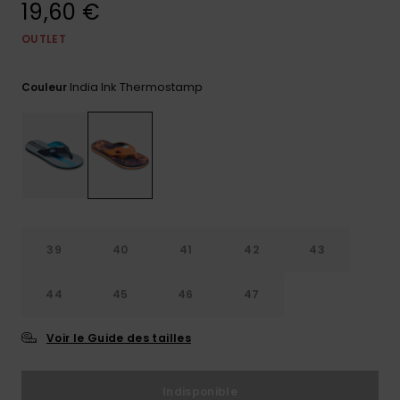
19,60 €
Trouvez
des
OUTLET
réponses
aux
India Ink Thermostamp
questions
Couleur
les plus
fréquentes
et notre
formulaire
de
contact.
Consulter
la FAQ
39
40
41
42
43
44
45
46
47
Voir le Guide des tailles
Indisponible