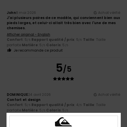
John
8 mai 2026
Achat vérifié
J'ai plusieurs paires de ce modèle, qui conviennent bien aux
pieds larges, et celui-ci allait très bien avec l'une de mes
chemises.
Afficher original - English
Confort
: 5
Rapport qualité / prix
: 5
Taille
: Taille
/5
/5
parfaite
Matière
: 5
Coloris
: 5
/5
/5
Je recommande ce produit
5
/5
DOMINIQUE
24 avril 2026
Achat vérifié
Confort et design
Confort
: 5
Rapport qualité / prix
: 4
Taille
: Taille
/5
/5
parfaite
Matière
: 5
Coloris
: 5
/5
/5
Je recommande ce produit