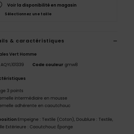
Voir la disponibilité en magasin
Sélectionnez une taille
ils & caractéristiques
ales Vert Homme
AQYL101339
Code couleur
gmw8
téristiques
ige 3 points
emelle intermédiaire en mousse
emelle adhérente en caoutchouc
osition
Empeigne : Textile (Coton), Doublure : Textile,
le Extérieure : Caoutchouc Éponge