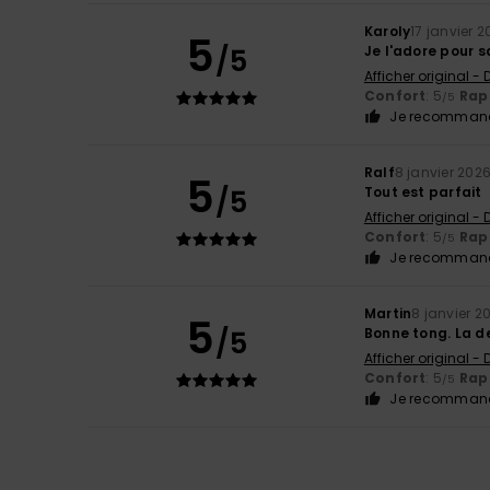
Karoly
17 janvier 
5
/5
Je l'adore pour 
Afficher original -
Confort
: 5
Rapp
/5
Je recommand
Ralf
8 janvier 202
5
/5
Tout est parfait
Afficher original -
Confort
: 5
Rapp
/5
Je recommand
Martin
8 janvier 2
5
/5
Bonne tong. La de
Afficher original -
Confort
: 5
Rapp
/5
Je recommand