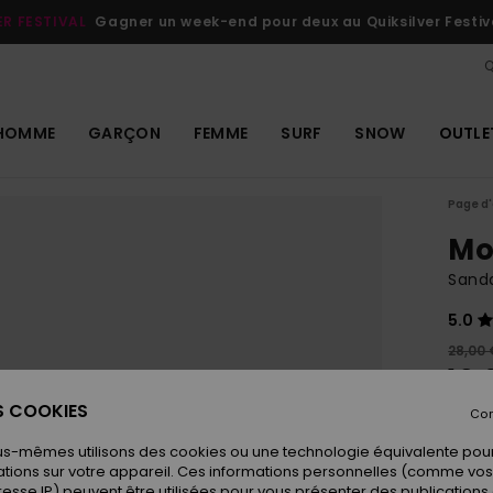
ER FESTIVAL
Gagner un week-end pour deux au Quiksilver Festiv
Q
HOMME
GARÇON
FEMME
SURF
SNOW
OUTLE
Page d'
Mo
Sand
5.0
28,00 
19,
ES COOKIES
OUTL
Con
us-mêmes utilisons des cookies ou une technologie équivalente pour
tions sur votre appareil. Ces informations personnelles (comme v
Coule
resse IP) peuvent être utilisées pour vous présenter des publications