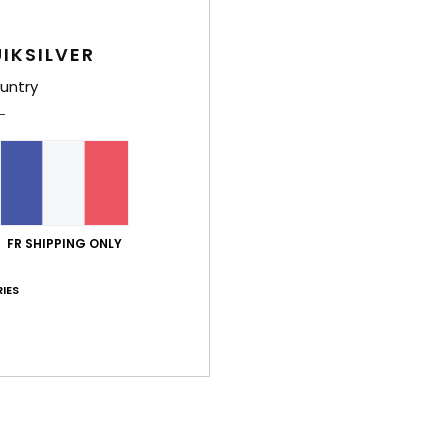
4.5
4.8
Trop petit
Trop grand
IKSILVER
untry
ires de ce modèle, qui conviennent bien aux pieds larges, et celui-ci
English
ort qualité / prix
: 5
Taille
: Taille parfaite
Matière
: 5
Coloris
: 5
/5
/5
/
e ce produit
il 2026
FR SHIPPING ONLY
n
ort qualité / prix
: 4
Taille
: Taille parfaite
Matière
: 5
Coloris
: 5
/5
/5
/
IES
e ce produit
6
0%
ort qualité / prix
: 4
Taille
: Taille parfaite
Matière
: 5
Coloris
: 5
/5
/5
/
e ce produit