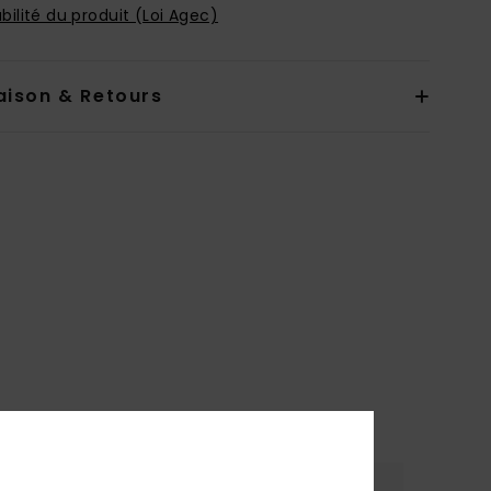
bilité du produit (Loi Agec)
aison & Retours
re
Coloris