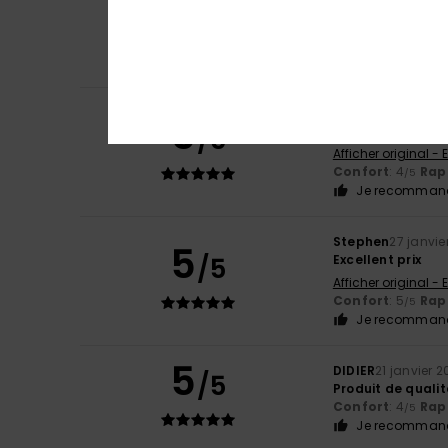
5
Serge
9 mars 202
/5
CONFORTABLE
Confort
: 5
Rapp
/5
Je recommand
Wayne
20 février 
5
/5
Bon rapport quali
Afficher original - 
Confort
: 4
Rapp
/5
Je recommand
Stephen
27 janvie
5
/5
Excellent prix
Afficher original - 
Confort
: 5
Rapp
/5
Je recommand
5
DIDIER
21 janvier 
/5
Produit de qualit
Confort
: 4
Rapp
/5
Je recommand