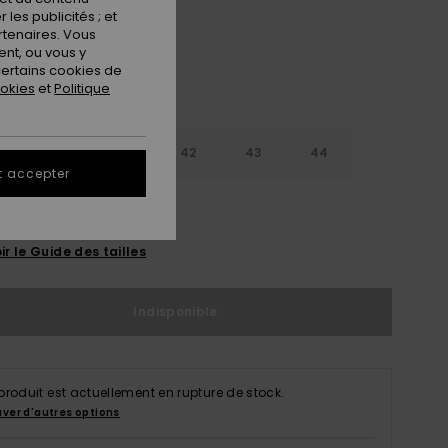
les publicités ; et
rtenaires. Vous
nt, ou vous y
ertains cookies de
ookies
et
Politique
9
40
41
42
43
44
t accepter
5
46
47
ir le Guide des tailles
Indisponible
produit est actuellement en rupture de stock.
uver d'autres options