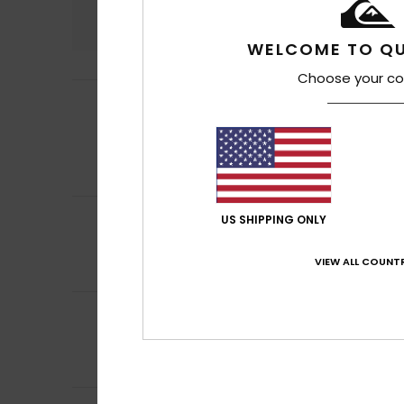
4.9
WELCOME TO QU
Choose your co
John
8 mai 2026
5
/5
J'ai plusieurs pa
Afficher original - 
Confort
: 5
Rapp
/5
Je recommand
5
DOMINIQUE
24 avr
US SHIPPING ONLY
/5
Confort et desig
Confort
: 5
Rapp
/5
VIEW ALL COUNTR
Je recommand
5
Steve
18 mars 202
/5
Article soldé à 7
Confort
: 5
Rapp
/5
Je recommand