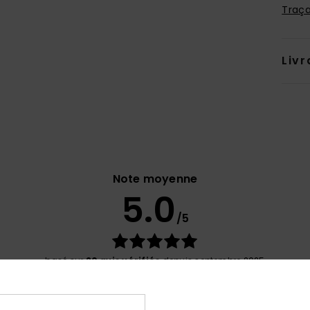
Traça
Livr
Note moyenne
5.0
/5
basé sur
20 avis vérifiés
depuis septembre 2025
100% de nos clients recommandent ce produit
port qualité / prix
Taille
Matiè