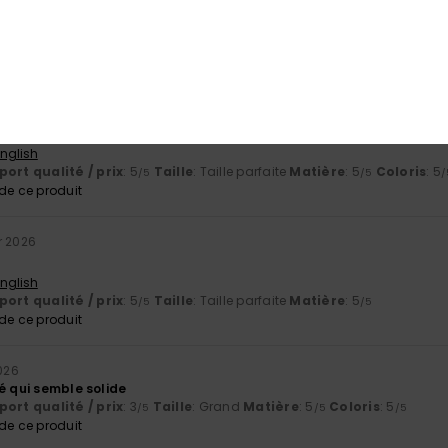
6
ort qualité / prix
: 5
Taille
: Taille parfaite
Matière
: 5
Coloris
: 5
/5
/5
/
e ce produit
2026
té-prix, résistant.
English
ort qualité / prix
: 5
Taille
: Taille parfaite
Matière
: 5
Coloris
: 5
/5
/5
/
e ce produit
r 2026
English
ort qualité / prix
: 5
Taille
: Taille parfaite
Matière
: 5
/5
/5
e ce produit
2026
é qui semble solide
ort qualité / prix
: 3
Taille
: Grand
Matière
: 5
Coloris
: 5
/5
/5
/5
e ce produit