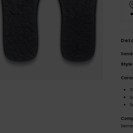
Deta
Sand
Style
Carac
T
S
S
Comp
Semel