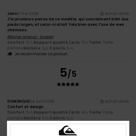
John
8 mai 2026
Achat vérifié
J'ai plusieurs paires de ce modèle, qui conviennent bien aux
pieds larges, et celui-ci allait très bien avec l'une de mes
chemises.
Afficher original - English
Confort
: 5
Rapport qualité / prix
: 5
Taille
: Taille
/5
/5
parfaite
Matière
: 5
Coloris
: 5
/5
/5
Je recommande ce produit
5
/5
DOMINIQUE
24 avril 2026
Achat vérifié
Confort et design
Confort
: 5
Rapport qualité / prix
: 4
Taille
: Taille
/5
/5
parfaite
Matière
: 5
Coloris
: 5
/5
/5
Je recommande ce produit