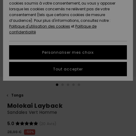
Quiksilver
A
cookies soumis à votre consentement, ou vous y opposer
Freedom
AIDE &
Découvrir
lorsque les cookies concernés ne relèvent pas de votre
CONTACT
consentement (tels que certains cookies de mesure
Nouveautés
Nouveautés
d’audience). Pour plus d'informations, consultez notre :
Protection
Politique d'utilisation des cookies
et
Politique de
des
Communauté
MAGASINS
confidentialité
données
A
A
Découvrir
Découvrir
QUIKSILVER
Guide des
APP
Personnaliser mes choix
tailles
LISTE DE
Tout accepter
SOUHAITS
Démarrez
une
conversation
pour
obtenir la
Tongs
réponse la
Molokai Layback
plus rapide
à votre
Sandales Vert Homme
question.
5.0
(20 Avis)
Démarrer
une
28,99 €
50%
conversation