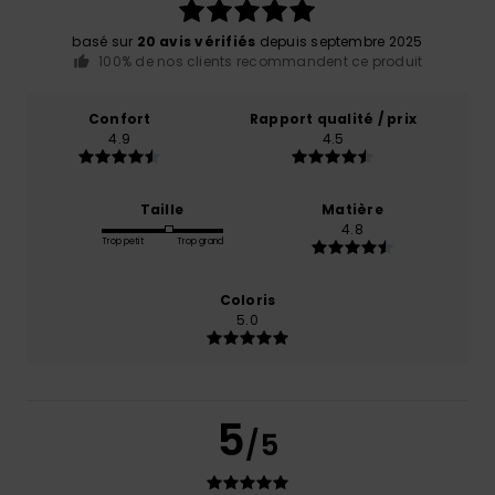
basé sur
20 avis vérifiés
depuis septembre 2025
100% de nos clients recommandent ce produit
Confort
Rapport qualité / prix
4.9
4.5
Taille
Matière
4.8
Trop petit
Trop grand
Coloris
5.0
5
/5