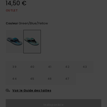
14,50 €
Trouvez
des
OUTLET
réponses
aux
Green/blue/yellow
questions
Couleur
les plus
fréquentes
et notre
formulaire
de
contact.
Consulter
la FAQ
39
40
41
42
43
44
45
46
47
Voir le Guide des tailles
Indisponible