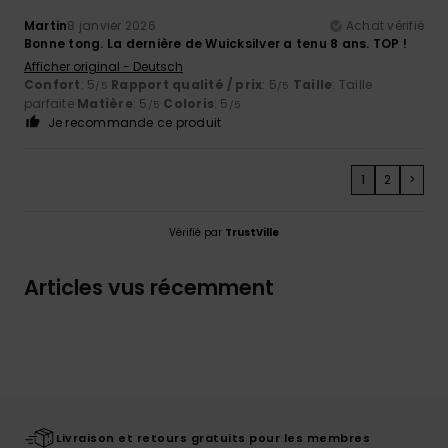
Martin
8 janvier 2026
Achat vérifié
Bonne tong. La dernière de Wuicksilver a tenu 8 ans. TOP !
Afficher original - Deutsch
Confort
: 5
Rapport qualité / prix
: 5
Taille
: Taille
/5
/5
parfaite
Matière
: 5
Coloris
: 5
/5
/5
Je recommande ce produit
1
2
>
Vérifié par
TrustVille
Articles vus récemment
Livraison et retours gratuits pour les membres