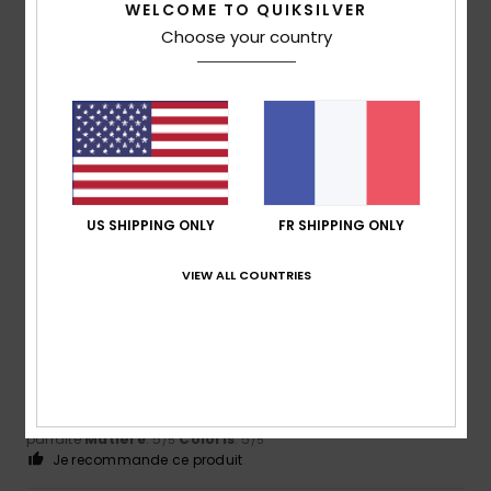
5
WELCOME TO QUIKSILVER
/5
Choose your country
Steve
18 mars 2026
Achat vérifié
Article soldé à 70%
Confort
: 5
Rapport qualité / prix
: 4
Taille
: Taille
/5
/5
parfaite
Matière
: 5
Coloris
: 5
/5
/5
Je recommande ce produit
US SHIPPING ONLY
FR SHIPPING ONLY
5
/5
VIEW ALL COUNTRIES
Serge
9 mars 2026
Achat vérifié
CONFORTABLE
Confort
: 5
Rapport qualité / prix
: 5
Taille
: Taille
/5
/5
parfaite
Matière
: 5
Coloris
: 5
/5
/5
Je recommande ce produit