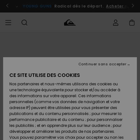
Passer
à
atuits
Se connecter / s'inscrire
YOUNG GUNS
Radical dès le départ.
Acheter maint
l'information
sur
le
produit
Accéder à
HOMME
Vêtements
Vêtements
Shop
Surf
Snow
Outlet
ma
Shop
Shop
Homme
commande
Homme
Homme
GARÇON
Continuer sans accepter
Accessoires
Accessoires
Nouveautés
Livraison
Outlet
CE SITE UTILISE DES COOKIES
FEMME
Surf
Snow
Enfant
Shop
Shop
Nos partenaires et nous-mêmes utilisons des cookies ou
Retours
Chaussures
Chaussures
A
Enfant
Enfant
une technologie équivalente pour stocker et/ou accéder à
& Tongs
& Tongs
Découvrir
SURF
des informations sur votre appareil. Ces informations
Outlet
personnelles (comme vos données de navigation et votre
Paiement
Femme
adresse IP) peuvent être utilisées pour vous présenter des
SNOW
Highlights
Snow
publications et du contenu personnalisés ; pour mesurer la
Surf
Surf
Snow
Shop
Carte
performance publicitaire et du contenu ; pour personnaliser
Femme
Cadeau
les publicités ; et en apprendre plus sur leur audience ; pour
OUTLET
développer et améliorer les produits de nos partenaires.
Communauté
Snow
Snow
Vous pouvez paramétrer vos choix pour accepter ou non les