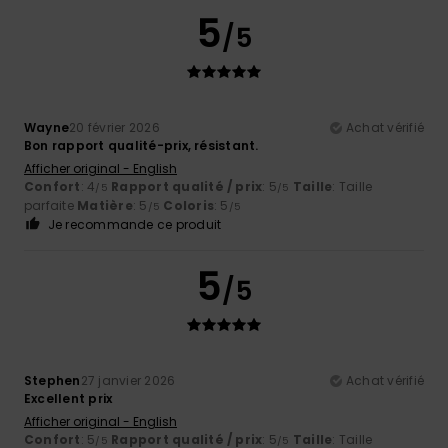
5
/5
Wayne
20 février 2026
Achat vérifié
Bon rapport qualité-prix, résistant.
Afficher original - English
Confort
: 4
Rapport qualité / prix
: 5
Taille
: Taille
/5
/5
parfaite
Matière
: 5
Coloris
: 5
/5
/5
Je recommande ce produit
5
/5
Stephen
27 janvier 2026
Achat vérifié
Excellent prix
Afficher original - English
Confort
: 5
Rapport qualité / prix
: 5
Taille
: Taille
/5
/5