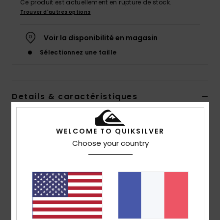
Ce produit est actuellement en rupture de stock.
Trouver d'autres options
Voir la disponibilité en magasin
Sélectionnez une taille
Details & caractéristiques
Tongs Noir Homme
WELCOME TO QUIKSILVER
Style
AQYL101263
Code couleur
kvj2
Choose your country
Caractéristiques
Bride :
bride 3 points souple en caoutchouc
Logotage Quiksilver et logo Mountain & Wave moulé
Semelle intérieure :
semelle intérieure texturée et
antidérapante