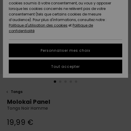
Quiksilver
A
cookies soumis à votre consentement, ou vous y opposer
Freedom
AIDE &
Découvrir
lorsque les cookies concernés ne relèvent pas de votre
CONTACT
consentement (tels que certains cookies de mesure
Nouveautés
Nouveautés
d’audience). Pour plus d'informations, consultez notre :
Protection
Politique d'utilisation des cookies
et
Politique de
des
Communauté
MAGASINS
confidentialité
données
A
A
Découvrir
Découvrir
QUIKSILVER
Guide des
APP
Personnaliser mes choix
tailles
LISTE DE
Tout accepter
SOUHAITS
Démarrez
une
conversation
pour
obtenir la
Tongs
réponse la
Molokai Panel
plus rapide
à votre
Tongs Noir Homme
question.
19,99 €
Démarrer
une
conversation