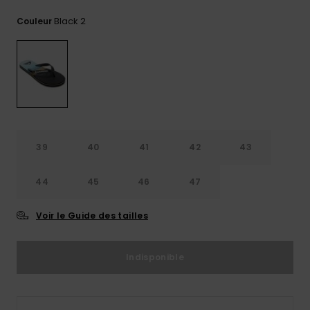
Trouvez
Black 2
Couleur
des
réponses
aux
questions
les plus
fréquentes
et notre
formulaire
de
contact.
39
40
41
42
43
Consulter
la FAQ
44
45
46
47
Voir le Guide des tailles
Indisponible