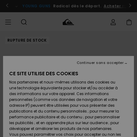
Passer
à
atuits
Se connecter / s'inscrire
YOUNG GUNS
Radical dès le départ.
Acheter maint
l'information
sur
le
produit
RUPTURE DE STOCK
Accéder à
HOMME
Vêtements
Vêtements
Shop
Surf
Snow
Outlet
ma
Shop
Shop
Homme
commande
Homme
Homme
GARÇON
Continuer sans accepter
Accessoires
Accessoires
Nouveautés
Livraison
Outlet
CE SITE UTILISE DES COOKIES
FEMME
Surf
Snow
Enfant
Shop
Shop
Nos partenaires et nous-mêmes utilisons des cookies ou
Retours
Chaussures
Chaussures
A
Enfant
Enfant
une technologie équivalente pour stocker et/ou accéder à
& Tongs
& Tongs
Découvrir
SURF
des informations sur votre appareil. Ces informations
Outlet
personnelles (comme vos données de navigation et votre
Paiement
Femme
adresse IP) peuvent être utilisées pour vous présenter des
SNOW
Highlights
Snow
publications et du contenu personnalisés ; pour mesurer la
Surf
Surf
Snow
Shop
Carte
performance publicitaire et du contenu ; pour personnaliser
Femme
Cadeau
les publicités ; et en apprendre plus sur leur audience ; pour
OUTLET
développer et améliorer les produits de nos partenaires.
Communauté
Snow
Snow
Vous pouvez paramétrer vos choix pour accepter ou non les