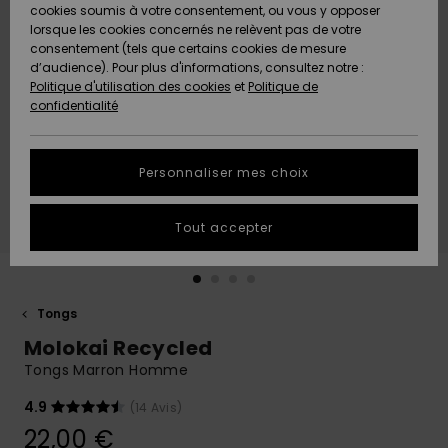
Quiksilver
A
cookies soumis à votre consentement, ou vous y opposer
Freedom
AIDE &
Découvrir
lorsque les cookies concernés ne relèvent pas de votre
CONTACT
consentement (tels que certains cookies de mesure
Nouveautés
Nouveautés
d’audience). Pour plus d'informations, consultez notre :
Protection
Politique d'utilisation des cookies
et
Politique de
des
Communauté
MAGASINS
confidentialité
données
A
A
Découvrir
Découvrir
QUIKSILVER
Guide des
APP
Personnaliser mes choix
tailles
LISTE DE
Tout accepter
SOUHAITS
Démarrez
une
conversation
pour
obtenir la
Tongs
réponse la
Molokai Recycled
plus rapide
à votre
Tongs Marron Homme
question.
4.9
(14 Avis)
Démarrer
une
22,00 €
conversation