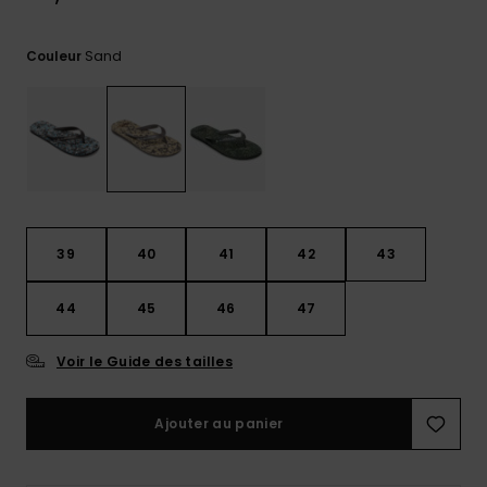
Trouvez
des
Sand
Couleur
réponses
aux
questions
les plus
fréquentes
et notre
formulaire
de
contact.
39
40
41
42
43
Consulter
la FAQ
44
45
46
47
Voir le Guide des tailles
Ajouter au panier