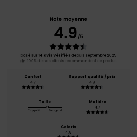
Note moyenne
4.9
/5
basé sur
14 avis vérifiés
depuis septembre 2025
100% de nos clients recommandent ce produit
Confort
Rapport qualité / prix
4.7
4.8
Taille
Matière
4.7
Trop petit
Trop grand
Coloris
4.8