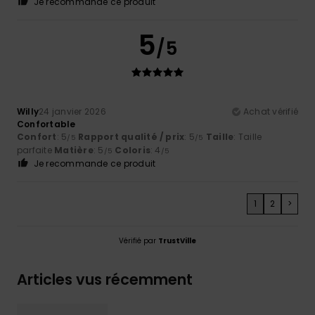
Je recommande ce produit
5
/5
Willy
24 janvier 2026
Achat vérifié
Confortable
Confort
: 5
Rapport qualité / prix
: 5
Taille
: Taille
/5
/5
parfaite
Matière
: 5
Coloris
: 4
/5
/5
Je recommande ce produit
1
2
>
Vérifié par
TrustVille
Articles vus récemment