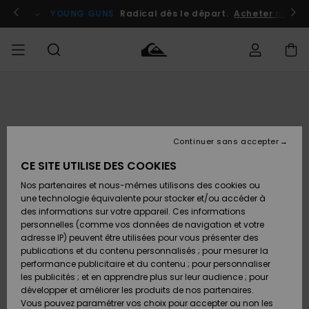
Passer
à
atuits
Se connecter / s'inscrire
YOUNG GUNS
Radical dès le départ.
Acheter maint
l'information
sur
le
produit
Accéder à
HOMME
Vêtements
Vêtements
Shop
Surf
Snow
Outlet
ma
Shop
Shop
Homme
commande
Homme
Homme
GARÇON
Continuer sans accepter
Accessoires
Accessoires
Nouveautés
Livraison
Outlet
CE SITE UTILISE DES COOKIES
FEMME
Surf
Snow
Enfant
Shop
Shop
Nos partenaires et nous-mêmes utilisons des cookies ou
Retours
Chaussures
Chaussures
A
Enfant
Enfant
une technologie équivalente pour stocker et/ou accéder à
& Tongs
& Tongs
Découvrir
SURF
des informations sur votre appareil. Ces informations
Outlet
personnelles (comme vos données de navigation et votre
Paiement
Femme
adresse IP) peuvent être utilisées pour vous présenter des
SNOW
Highlights
Snow
publications et du contenu personnalisés ; pour mesurer la
Surf
Surf
Snow
Shop
Carte
performance publicitaire et du contenu ; pour personnaliser
Femme
Cadeau
les publicités ; et en apprendre plus sur leur audience ; pour
OUTLET
développer et améliorer les produits de nos partenaires.
Communauté
Snow
Snow
Vous pouvez paramétrer vos choix pour accepter ou non les