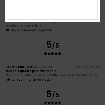
Marcel
14 avril 2026
Achat vérifié
Le rapport qualité-prix est bon.
Afficher original - Deutsch
Confort
: 4
Rapport qualité / prix
: 5
Taille
: Grand
/5
/5
Matière
: 4
Coloris
: 4
/5
/5
Je recommande ce produit
5
/5
JEAN-CHRISTOPHE
2 avril 2026
Achat vérifié
Rapport qualité prix imbattable !
Rapport qualité / prix
: 5
Taille
: Taille parfaite
Coloris
: 5
/5
/5
Je recommande ce produit
5
/5