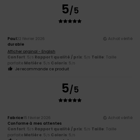
5
/5
Paul
22 février 2026
Achat vérifié
durable
Afficher original - English
Confort
: 5
Rapport qualité / prix
: 5
Taille
: Taille
/5
/5
parfaite
Matière
: 5
Coloris
: 5
/5
/5
Je recommande ce produit
5
/5
Fabrice
15 février 2026
Achat vérifié
Conforme à mes attentes
Confort
: 5
Rapport qualité / prix
: 5
Taille
: Taille
/5
/5
parfaite
Matière
: 5
Coloris
: 5
/5
/5