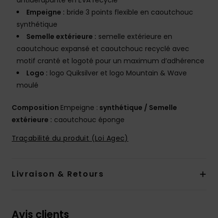
antidérapante en EVA recyclé
Empeigne :
bride 3 points flexible en caoutchouc
synthétique
Semelle extérieure :
semelle extérieure en
caoutchouc expansé et caoutchouc recyclé avec
motif cranté et logoté pour un maximum d’adhérence
Logo :
logo Quiksilver et logo Mountain & Wave
moulé
Composition
Empeigne :
synthétique / Semelle
extérieure :
caoutchouc éponge
Traçabilité du produit (Loi Agec)
Livraison & Retours
Avis clients