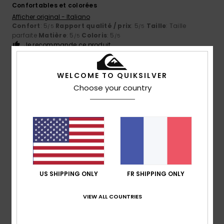
Confortables et colorées
Afficher original - Italiano
Confort
: 5
Rapport qualité / prix
: 5
Taille
: Taille
/5
/5
parfaite
Matière
: 5
Coloris
: 5
/5
/5
Je recommande ce produit
5
/5
WELCOME TO QUIKSILVER
Choose your country
Pedro Manuel Goncalves
20 avril 2026
Achat vérifié
Une qualité irréprochable
Afficher original - Português
Confort
: 5
Rapport qualité / prix
: 5
Matière
: 5
/5
/5
/5
Je recommande ce produit
US SHIPPING ONLY
FR SHIPPING ONLY
4
/5
VIEW ALL COUNTRIES