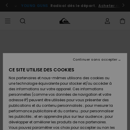
Passer
à
atuits
Se connecter / s'inscrire
YOUNG GUNS
Radical dès le départ.
Acheter maint
l'information
sur
le
produit
Accéder à
HOMME
Vêtements
Vêtements
Shop
Surf
Snow
Outlet
ma
Shop
Shop
Homme
commande
Homme
Homme
GARÇON
Continuer sans accepter
Accessoires
Accessoires
Nouveautés
Livraison
Outlet
CE SITE UTILISE DES COOKIES
FEMME
Surf
Snow
Enfant
Shop
Shop
Nos partenaires et nous-mêmes utilisons des cookies ou
Retours
Chaussures
Chaussures
A
Enfant
Enfant
une technologie équivalente pour stocker et/ou accéder à
& Tongs
& Tongs
Découvrir
SURF
des informations sur votre appareil. Ces informations
Outlet
personnelles (comme vos données de navigation et votre
Paiement
Femme
adresse IP) peuvent être utilisées pour vous présenter des
SNOW
Highlights
Snow
publications et du contenu personnalisés ; pour mesurer la
Surf
Surf
Snow
Shop
Carte
performance publicitaire et du contenu ; pour personnaliser
Femme
Cadeau
les publicités ; et en apprendre plus sur leur audience ; pour
OUTLET
développer et améliorer les produits de nos partenaires.
Communauté
Snow
Snow
Vous pouvez paramétrer vos choix pour accepter ou non les