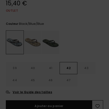
15,40 €
Trouvez
des
OUTLET
réponses
aux
Black/blue/blue
questions
Couleur
les plus
fréquentes
et notre
formulaire
de
contact.
Consulter
la FAQ
39
40
41
42
43
44
45
46
47
Voir le Guide des tailles
Ajouter au panier