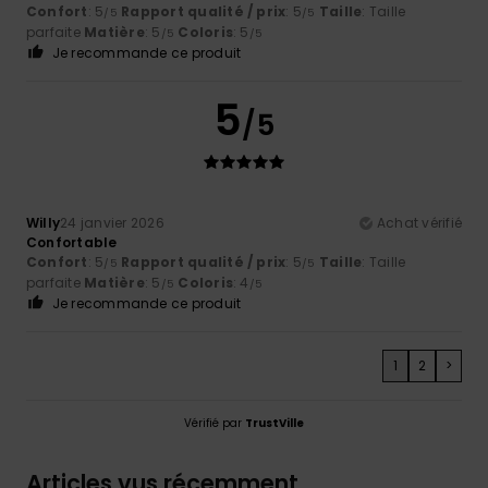
Confort
: 5
Rapport qualité / prix
: 5
Taille
: Taille
/5
/5
parfaite
Matière
: 5
Coloris
: 5
/5
/5
Je recommande ce produit
5
/5
Willy
24 janvier 2026
Achat vérifié
Confortable
Confort
: 5
Rapport qualité / prix
: 5
Taille
: Taille
/5
/5
parfaite
Matière
: 5
Coloris
: 4
/5
/5
Je recommande ce produit
1
2
>
Vérifié par
TrustVille
Articles vus récemment