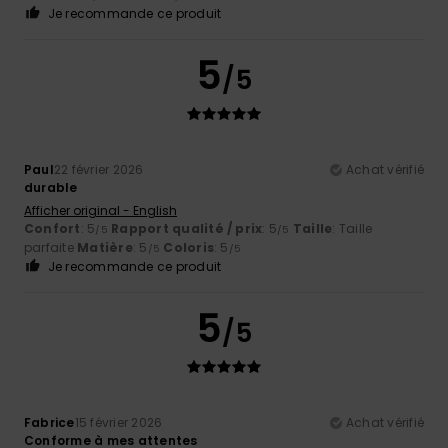
Je recommande ce produit
5
/5
Paul
22 février 2026
Achat vérifié
durable
Afficher original - English
Confort
: 5
Rapport qualité / prix
: 5
Taille
: Taille
/5
/5
parfaite
Matière
: 5
Coloris
: 5
/5
/5
Je recommande ce produit
5
/5
Fabrice
15 février 2026
Achat vérifié
Conforme à mes attentes