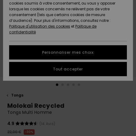
Quiksilver
A
cookies soumis à votre consentement, ou vous y opposer
Freedom
AIDE &
Découvrir
lorsque les cookies concernés ne relèvent pas de votre
CONTACT
consentement (tels que certains cookies de mesure
Nouveautés
Nouveautés
d’audience). Pour plus d'informations, consultez notre :
Protection
Politique d'utilisation des cookies
et
Politique de
des
Communauté
MAGASINS
confidentialité
données
A
A
Découvrir
Découvrir
QUIKSILVER
Guide des
APP
Personnaliser mes choix
tailles
LISTE DE
Tout accepter
SOUHAITS
Démarrez
une
conversation
pour
obtenir la
Tongs
réponse la
Molokai Recycled
plus rapide
à votre
Tongs Multi Homme
question.
4.9
(14 Avis)
Démarrer
une
22,00 €
30%
conversation