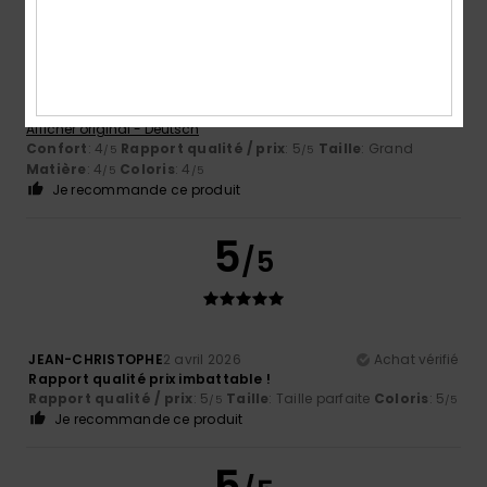
Marcel
14 avril 2026
Achat vérifié
Le rapport qualité-prix est bon.
Afficher original - Deutsch
Confort
: 4
Rapport qualité / prix
: 5
Taille
: Grand
/5
/5
Matière
: 4
Coloris
: 4
/5
/5
Je recommande ce produit
5
/5
JEAN-CHRISTOPHE
2 avril 2026
Achat vérifié
Rapport qualité prix imbattable !
Rapport qualité / prix
: 5
Taille
: Taille parfaite
Coloris
: 5
/5
/5
Je recommande ce produit
5