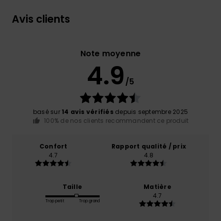
Avis clients
Note moyenne
4.9
/5
basé sur
14 avis vérifiés
depuis septembre 2025
100% de nos clients recommandent ce produit
Confort
Rapport qualité / prix
4.7
4.8
Taille
Matière
4.7
Trop petit
Trop grand