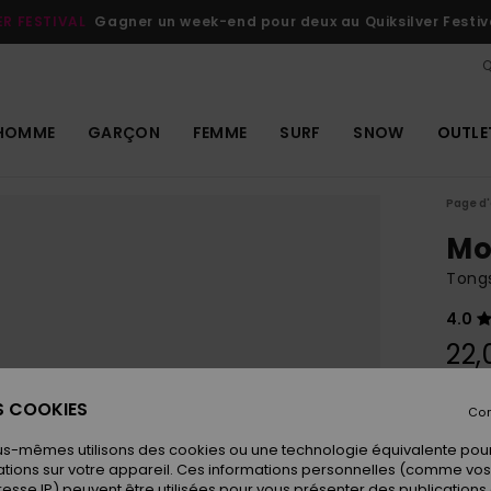
ER FESTIVAL
Gagner un week-end pour deux au Quiksilver Festiv
Q
HOMME
GARÇON
FEMME
SURF
SNOW
OUTLE
Page d'
Mo
Tong
4.0
22,
ES COOKIES
Con
Coule
us-mêmes utilisons des cookies ou une technologie équivalente pour
tions sur votre appareil. Ces informations personnelles (comme v
resse IP) peuvent être utilisées pour vous présenter des publications