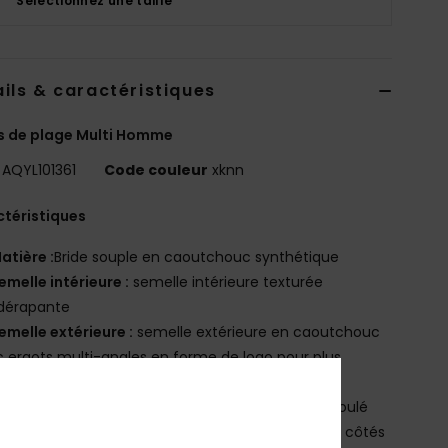
Sélectionnez une taille
ils & caractéristiques
s de plage Multi Homme
AQYL101361
Code couleur
xknn
téristiques
atière :
Bride souple en caoutchouc synthétique
emelle intérieure :
semelle intérieure texturée
idérapante
emelle extérieure :
semelle extérieure en caoutchouc
 ergots multi-angles en forme de logo pour plus
dhérence
ogo :
logo Quiksilver et logo Mountain & Wave moulé
utres caractéristiques :
rayures colorées sur les côtés