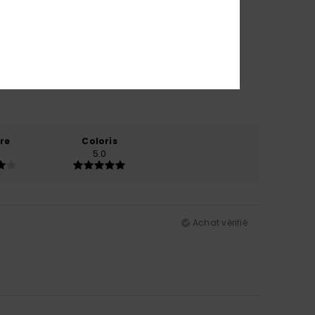
re
Coloris
5.0
Achat vérifié