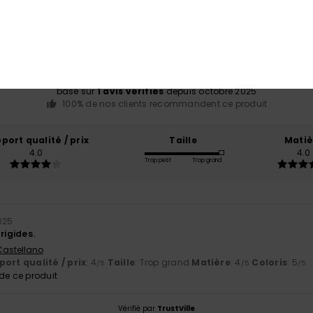
Note moyenne
4.0
/5
basé sur
1 avis vérifiés
depuis octobre 2025
100% de nos clients recommandent ce produit
port qualité / prix
Taille
Matiè
4.0
4.0
Trop petit
Trop grand
025
rigides.
 Castellano
ort qualité / prix
: 4
Taille
: Trop grand
Matière
: 4
Coloris
: 5
/5
/5
/5
e ce produit
Vérifié par
TrustVille