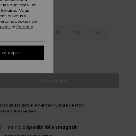
les publicités ; et
rtenaires. Vous
nt, ou vous y
ertains cookies de
ookies
et
Politique
9
40
41
42
43
44
5
46
47
t accepter
ir le Guide des tailles
Indisponible
produit est actuellement en rupture de stock.
uver d'autres options
Voir la disponibilité en magasin