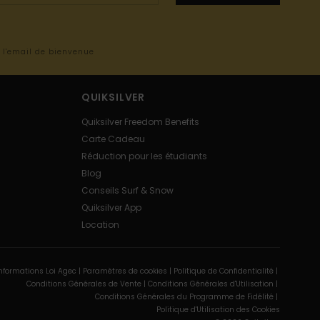
s l'email de bienvenue
QUIKSILVER
Quiksilver Freedom Benefits
Carte Cadeau
Réduction pour les étudiants
Blog
Conseils Surf & Snow
Quiksilver App
Location
nformations Loi Agec |
Paramètres de cookies |
Politique de Confidentialité |
Conditions Générales de Vente |
Conditions Générales d'Utilisation |
Conditions Générales du Programme de Fidélité |
Politique d'Utilisation des Cookies