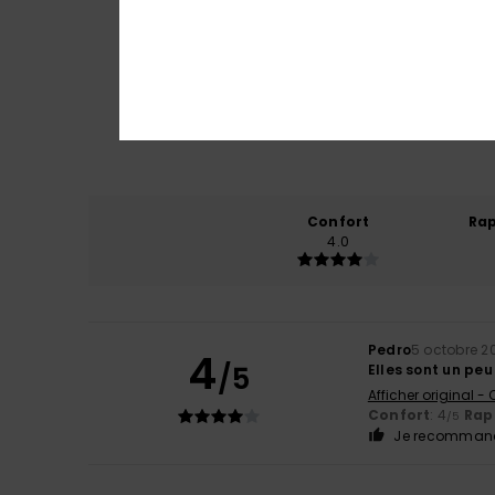
Confort
Rap
4.0
Pedro
5 octobre 2
4
/5
Elles sont un peu 
Afficher original -
Confort
: 4
Rapp
/5
Je recommand