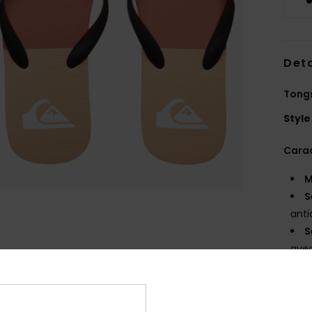
Deta
Tong
Style
Carac
M
S
ant
S
avec
d'a
L
A