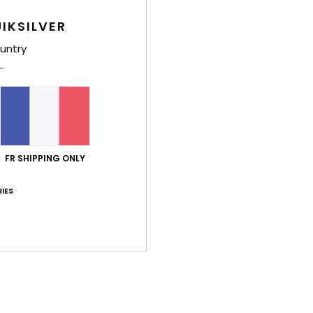
en 
IKSILVER
Comp
untry
caou
Traça
Livr
FR SHIPPING ONLY
IES