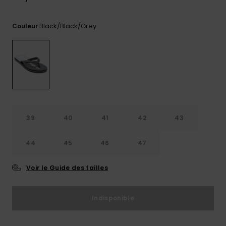
Trouvez
des
Black/black/grey
Couleur
réponses
aux
questions
les plus
fréquentes
et notre
formulaire
de
contact.
39
40
41
42
43
Consulter
la FAQ
44
45
46
47
Voir le Guide des tailles
Indisponible