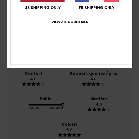
US SHIPPING ONLY
FR SHIPPING ONLY
Note moyenne
4.0
VIEW ALL COUNTRIES
/5
basé sur
1 avis vérifiés
depuis octobre 2025
100% de nos clients recommandent ce produit
Confort
Rapport qualité / prix
4.0
4.0
Taille
Matière
4.0
Trop petit
Trop grand
Coloris
5.0