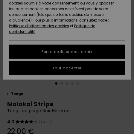
Quiksilver
A
cookies soumis à votre consentement, ou vous y opposer
Freedom
AIDE &
Découvrir
lorsque les cookies concernés ne relèvent pas de votre
CONTACT
consentement (tels que certains cookies de mesure
Nouveautés
Nouveautés
d’audience). Pour plus d'informations, consultez notre :
Protection
Politique d'utilisation des cookies
et
Politique de
des
Communauté
MAGASINS
confidentialité
données
A
A
Découvrir
Découvrir
QUIKSILVER
Guide des
APP
Personnaliser mes choix
tailles
LISTE DE
Tout accepter
SOUHAITS
Démarrez
une
conversation
pour
obtenir la
Tongs
réponse la
Molokai Stripe
plus rapide
à votre
Tongs de plage Noir Homme
question.
4.0
(1 Avis)
Démarrer
une
22,00 €
conversation