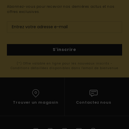
Abonnez-vous pour recevoir nos dernières actus et nos
offres exclusives.
S'inscrire
(*) Offre valable en ligne pour les nouveaux inscrits -
Conditions détaillées disponibles dans l'email de bienvenue
Trouver un magasin
Contactez nous