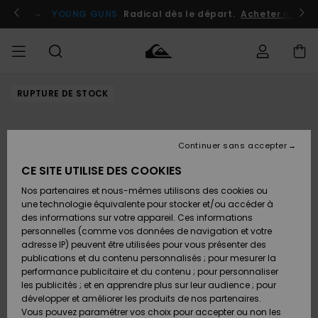
Passer
à
atuits
Se connecter / s'inscrire
YOUNG GUNS
Radical dès le départ.
Acheter maint
l'information
sur
le
produit
RUPTURE DE STOCK
Accéder à
HOMME
Vêtements
Vêtements
Shop
Surf
Snow
Outlet
ma
Shop
Shop
Homme
commande
Homme
Homme
GARÇON
Continuer sans accepter
Accessoires
Accessoires
Nouveautés
Livraison
Outlet
CE SITE UTILISE DES COOKIES
FEMME
Surf
Snow
Enfant
Shop
Shop
Nos partenaires et nous-mêmes utilisons des cookies ou
Retours
Chaussures
Chaussures
A
Enfant
Enfant
une technologie équivalente pour stocker et/ou accéder à
& Tongs
& Tongs
Découvrir
SURF
des informations sur votre appareil. Ces informations
Outlet
personnelles (comme vos données de navigation et votre
Paiement
Femme
adresse IP) peuvent être utilisées pour vous présenter des
SNOW
Highlights
Snow
publications et du contenu personnalisés ; pour mesurer la
Surf
Surf
Snow
Shop
Carte
performance publicitaire et du contenu ; pour personnaliser
Femme
Cadeau
les publicités ; et en apprendre plus sur leur audience ; pour
OUTLET
développer et améliorer les produits de nos partenaires.
Communauté
Snow
Snow
Vous pouvez paramétrer vos choix pour accepter ou non les