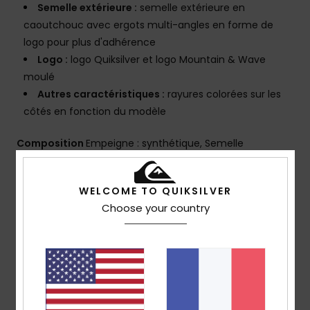
Semelle extérieure :
semelle extérieure en
caoutchouc avec ergots multi-angles en forme de
logo pour plus d'adhérence
Logo :
logo Quiksilver et logo Mountain & Wave
moulé
Autres caractéristiques :
rayures colorées sur les
côtés en fonction du modèle
Composition
Empeigne : synthétique, Semelle
extérieure : caoutchouc expansé
Traçabilité du produit (Loi Agec)
WELCOME TO QUIKSILVER
Choose your country
Livraison & Retours
Avis clients