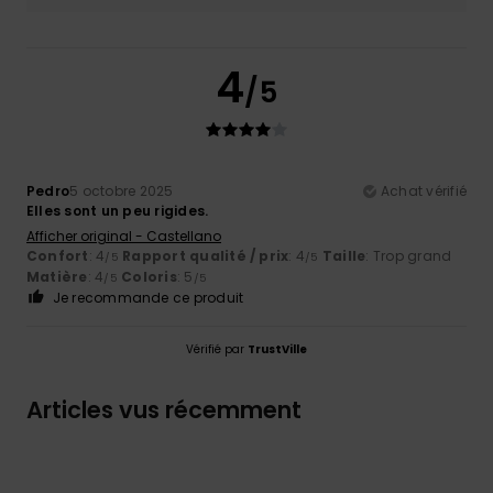
4
/5
Pedro
5 octobre 2025
Achat vérifié
Elles sont un peu rigides.
Afficher original - Castellano
Confort
: 4
Rapport qualité / prix
: 4
Taille
: Trop grand
/5
/5
Matière
: 4
Coloris
: 5
/5
/5
Je recommande ce produit
Vérifié par
TrustVille
Articles vus récemment