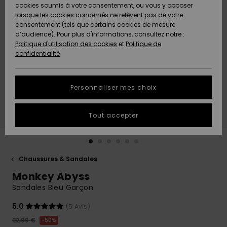
Quiksilver
A
cookies soumis à votre consentement, ou vous y opposer
Freedom
AIDE &
Découvrir
lorsque les cookies concernés ne relèvent pas de votre
CONTACT
consentement (tels que certains cookies de mesure
Nouveautés
Nouveautés
d’audience). Pour plus d'informations, consultez notre :
Protection
Politique d'utilisation des cookies
et
Politique de
des
Communauté
MAGASINS
confidentialité
données
A
A
Découvrir
Découvrir
QUIKSILVER
Guide des
APP
Personnaliser mes choix
tailles
LISTE DE
Tout accepter
SOUHAITS
Démarrez
une
conversation
pour
obtenir la
Chaussures & Sandales
réponse la
Monkey Abyss
plus rapide
à votre
Sandales Bleu Garçon
question.
5.0
(5 Avis)
Démarrer
une
22,99 €
50%
conversation