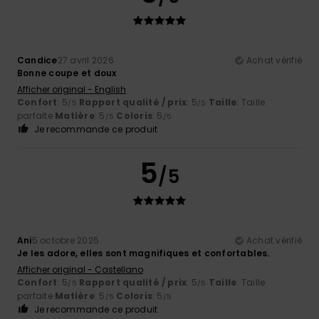
Candice
27 avril 2026
Achat vérifié
Bonne coupe et doux
Afficher original - English
Confort
: 5
Rapport qualité / prix
: 5
Taille
: Taille
/5
/5
parfaite
Matière
: 5
Coloris
: 5
/5
/5
Je recommande ce produit
5
/5
Ani
5 octobre 2025
Achat vérifié
Je les adore, elles sont magnifiques et confortables.
Afficher original - Castellano
Confort
: 5
Rapport qualité / prix
: 5
Taille
: Taille
/5
/5
parfaite
Matière
: 5
Coloris
: 5
/5
/5
Je recommande ce produit