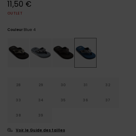
11,50 €
Trouvez
des
OUTLET
réponses
aux
Blue 4
questions
Couleur
les plus
fréquentes
et notre
formulaire
de
contact.
Consulter
la FAQ
28
29
30
31
32
33
34
35
36
37
38
39
Voir le Guide des tailles