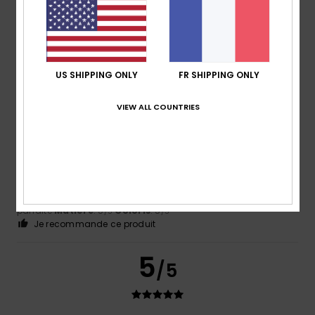
Coloris
4.8
US SHIPPING ONLY
FR SHIPPING ONLY
5
/5
VIEW ALL COUNTRIES
Kim
13 juillet 2026
Achat vérifié
top produit !
Confort
: 5
Rapport qualité / prix
: 4
Taille
: Taille
/5
/5
parfaite
Matière
: 5
Coloris
: 5
/5
/5
Je recommande ce produit
5
/5