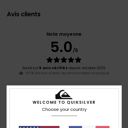
Avis clients
Note moyenne
5.0
/5
basé sur
5 avis vérifiés
depuis octobre 2025
100% de nos clients recommandent ce produit
Confort
Rapport qualité / prix
5.0
4.8
WELCOME TO QUIKSILVER
Choose your country
Taille
Matière
5.0
Trop petit
Trop grand