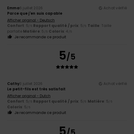
Emma
6 juillet 2026
Achat vérifié
Parce que j'en suis capable
Afficher original - Deutsch
Confort
: 5
Rapport qualité / prix
: 5
Taille
: Taille
/5
/5
parfaite
Matière
: 5
Coloris
: 4
/5
/5
Je recommande ce produit
5
/5
Cathy
3 juillet 2026
Achat vérifié
Le petit-fils est très satisfait
Afficher original - Dutch
Confort
: 5
Rapport qualité / prix
: 5
Matière
: 5
/5
/5
/5
Coloris
: 5
/5
Je recommande ce produit
5
/5