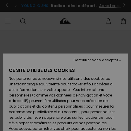
Passer
à
atuits
Se connecter / s'inscrire
YOUNG GUNS
Radical dès le départ.
Acheter maint
l'information
sur
le
produit
Accéder à
HOMME
Vêtements
Vêtements
Shop
Surf
Snow
Outlet
ma
Shop
Shop
Homme
commande
Homme
Homme
GARÇON
Continuer sans accepter
Accessoires
Accessoires
Nouveautés
Livraison
Outlet
CE SITE UTILISE DES COOKIES
FEMME
Surf
Snow
Enfant
Shop
Shop
Nos partenaires et nous-mêmes utilisons des cookies ou
Retours
Chaussures
Chaussures
A
Enfant
Enfant
une technologie équivalente pour stocker et/ou accéder à
& Tongs
& Tongs
Découvrir
SURF
des informations sur votre appareil. Ces informations
Outlet
personnelles (comme vos données de navigation et votre
Paiement
Femme
adresse IP) peuvent être utilisées pour vous présenter des
SNOW
Highlights
Snow
publications et du contenu personnalisés ; pour mesurer la
Surf
Surf
Snow
Shop
Carte
performance publicitaire et du contenu ; pour personnaliser
Femme
Cadeau
les publicités ; et en apprendre plus sur leur audience ; pour
OUTLET
développer et améliorer les produits de nos partenaires.
Communauté
Snow
Snow
Vous pouvez paramétrer vos choix pour accepter ou non les